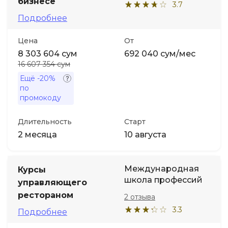
бизнесе
3.7
Подробнее
Иностранные языки
Цена
От
Soft Skills
8 303 604 сум
692 040 сум/мес
16 607 354 сум
Ещё
-20%
ДПО
по
промокоду
Детям
Длительность
Старт
2 месяца
10 августа
Акции и промокоды
Международная
Курсы
школа профессий
управляющего
рестораном
2 отзыва
3.3
Подробнее