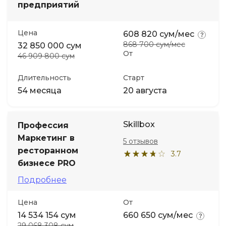
предприятий
Цена
608 820 сум/мес
868 700 сум/мес
32 850 000 сум
От
46 909 800 сум
Длительность
Старт
54 месяца
20 августа
Skillbox
Профессия
Маркетинг в
5 отзывов
ресторанном
3.7
бизнесе PRO
Подробнее
Цена
От
14 534 154 сум
660 650 сум/мес
29 068 308 сум