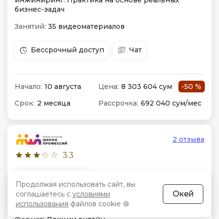
инжиниринг. Практика на основе реальных
бизнес-задач
Занятий:
35 видеоматериалов
Бессрочный доступ
Чат
Начало:
10 августа
Цена:
8 303 604 сум
-50 %
Срок:
2 месяца
Рассрочка:
692 040 сум/мес
2 отзыва
3.3
Сертификат
Продолжая использовать сайт, вы
Окей
соглашаетесь с
условиями
Курсы управляющего рестораном
использования
файлов cookie 🍪