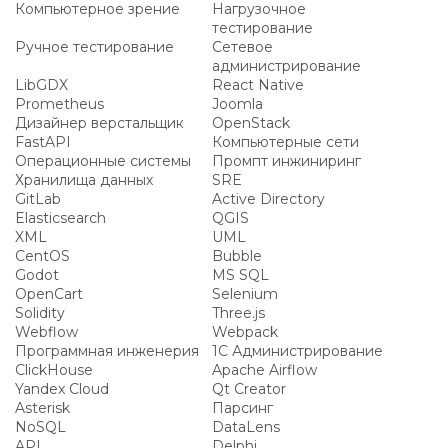
Компьютерное зрение
Нагрузочное
тестирование
Ручное тестирование
Сетевое
администрирование
LibGDX
React Native
Prometheus
Joomla
Дизайнер верстальщик
OpenStack
FastAPI
Компьютерные сети
Операционные системы
Промпт инжиниринг
Хранилища данных
SRE
GitLab
Active Directory
Elasticsearch
QGIS
XML
UML
CentOS
Bubble
Godot
MS SQL
OpenCart
Selenium
Solidity
Three.js
Webflow
Webpack
Программная инженерия
1С Администрирование
ClickHouse
Apache Airflow
Yandex Cloud
Qt Creator
Asterisk
Парсинг
NoSQL
DataLens
API
Delphi