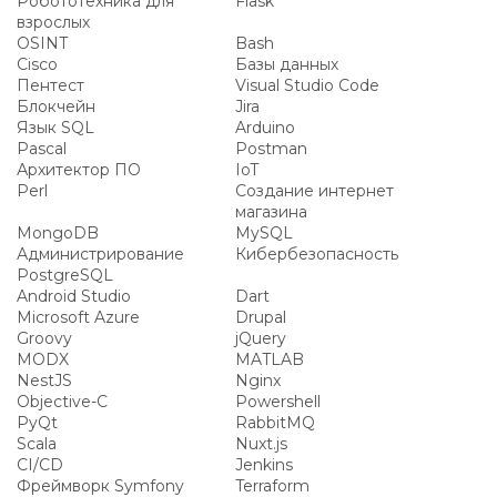
Робототехника для
Flask
взрослых
OSINT
Bash
Cisco
Базы данных
Пентест
Visual Studio Code
Блокчейн
Jira
Язык SQL
Arduino
Pascal
Postman
Архитектор ПО
IoT
Perl
Создание интернет
магазина
MongoDB
MySQL
Администрирование
Кибербезопасность
PostgreSQL
Android Studio
Dart
Microsoft Azure
Drupal
Groovy
jQuery
MODX
MATLAB
NestJS
Nginx
Objective-C
Powershell
PyQt
RabbitMQ
Scala
Nuxt.js
CI/CD
Jenkins
Фреймворк Symfony
Terraform