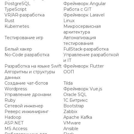
PostgreSQL
Фреймворк Angular
TypeScript
Работа с GIT
VR/AR-разработка
Фреймворк Laravel
Rust
Linux
Kubernetes
Микросервисная
архитектура
Тестирование игр
Автоматизация
тестирования
Белый хакер
FullStack-разработка
No-Code разработка
Управление разработкой
и IT
Разработка на языке Swift
Фреймворк Flutter
Алгоритмы и структуры
ООП
данных
Создание чат-ботов
Tilda
Wordpress
Фреймворк Vue.js
Управление дронами
Oracle SQL
Ruby
1С Битрикс
Сетевой инженер
Bootstrap
Реверс инжиниринг
Zabbix
Hadoop
Apache Kafka
ASP.NET
VMware
MS Access
Ansible