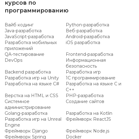
курсов по
программированию
Вайб кодинг
Python-разработка
Java-разработка
Веб-разработка
JavaScript-разработка
Android-разработка
Разработка мобильных
iOS разработка
приложений
QA-тестирование
Frontend-разработка
DevOps
Информационная
безопасность
Backend разработка
Разработка игр
Разработка игр на Unity
1C программирование
Разработка на языке C#
Разработка на языке C и
C++
Верстка на HTML и CSS
PHP-разработка
Системное
Создание сайтов
администрирование
Golang-разработка
Разработка на Kotlin
Разработка игр на Unreal
Фреймворк ReactJS
Engine
Фреймворк Django
Фреймворк Node.js
Фреймворк Spring
Docker