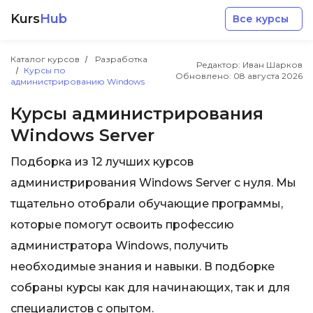
Kurs
Hub
Все курсы
Каталог курсов
Разработка
Редактор: Иван Шарков
Курсы по
Обновлено:
08 августа 2026
администрированию Windows
Курсы администрирования
Windows Server
Разработка
Подборка из 12 лучших курсов
администрирования Windows Server с нуля. Мы
Маркетинг
тщательно отобрали обучающие программы,
которые помогут освоить профессию
Дизайн
администратора Windows, получить
необходимые знания и навыки. В подборке
Аналитика
собраны курсы как для начинающих, так и для
Менеджмент
специалистов с опытом.