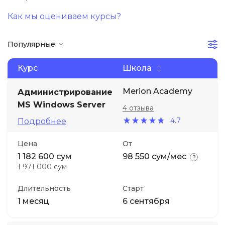
Как мы оцениваем курсы?
Иностранные языки
Популярные
Soft Skills
Курс
Школа
ДПО
Merion Academy
Администрирование
MS Windows Server
Детям
4 отзыва
4.7
Подробнее
Акции и промокоды
Цена
От
1 182 600 сум
98 550 сум/мес
1 971 000 сум
Длительность
Старт
1 месяц
6 сентября