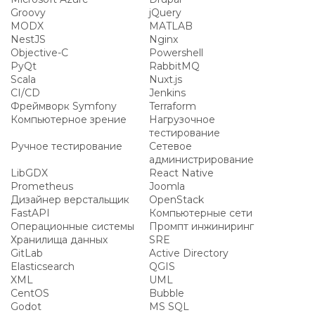
Groovy
jQuery
MODX
MATLAB
NestJS
Nginx
Objective-C
Powershell
PyQt
RabbitMQ
Scala
Nuxt.js
CI/CD
Jenkins
Фреймворк Symfony
Terraform
Компьютерное зрение
Нагрузочное
тестирование
Ручное тестирование
Сетевое
администрирование
LibGDX
React Native
Prometheus
Joomla
Дизайнер верстальщик
OpenStack
FastAPI
Компьютерные сети
Операционные системы
Промпт инжиниринг
Хранилища данных
SRE
GitLab
Active Directory
Elasticsearch
QGIS
XML
UML
CentOS
Bubble
Godot
MS SQL