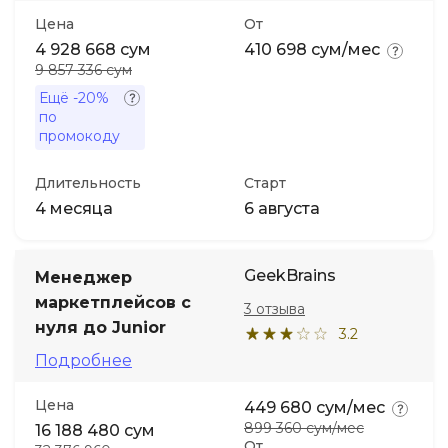
Цена
От
4 928 668 сум
410 698 сум/мес
9 857 336 сум
Ещё
-20%
по
промокоду
Длительность
Старт
4 месяца
6 августа
GeekBrains
Менеджер
маркетплейсов с
3 отзыва
нуля до Junior
3.2
Подробнее
Цена
449 680 сум/мес
899 360 сум/мес
16 188 480 сум
От