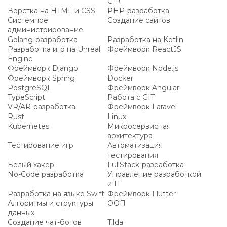
C++
Верстка на HTML и CSS
PHP-разработка
Системное
Создание сайтов
администрирование
Golang-разработка
Разработка на Kotlin
Разработка игр на Unreal
Фреймворк ReactJS
Engine
Фреймворк Django
Фреймворк Node.js
Фреймворк Spring
Docker
PostgreSQL
Фреймворк Angular
TypeScript
Работа с GIT
VR/AR-разработка
Фреймворк Laravel
Rust
Linux
Kubernetes
Микросервисная
архитектура
Тестирование игр
Автоматизация
тестирования
Белый хакер
FullStack-разработка
No-Code разработка
Управление разработкой
и IT
Разработка на языке Swift
Фреймворк Flutter
Алгоритмы и структуры
ООП
данных
Создание чат-ботов
Tilda