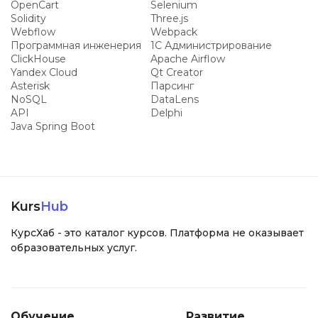
OpenCart
Selenium
Solidity
Three.js
Webflow
Webpack
Программная инженерия
1С Администрирование
ClickHouse
Apache Airflow
Yandex Cloud
Qt Creator
Asterisk
Парсинг
NoSQL
DataLens
API
Delphi
Java Spring Boot
Kurs
Hub
КурсХаб - это каталог курсов. Платформа не оказывает
образовательных услуг.
Обучение
Развитие