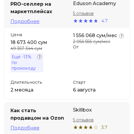
Eduson Academy
PRO-селлер на
маркетплейсах
5 отзывов
Иностранные языки
4.7
Подробнее
Soft Skills
Цена
1 556 068 сум/мес
2 056 556 сум/мес
18 673 400 сум
От
ДПО
49 357 344 сум
Ещё
-13%
по
Детям
промокоду
Акции и промокоды
Длительность
Старт
2 месяца
6 августа
Skillbox
Как стать
продавцом на Ozon
5 отзывов
3.7
Подробнее