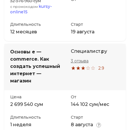
32 376 960 сум
kursy-
с промокодом
online15
Длительность
Старт
12 месяцев
19 августа
Специалист.ру
Основы e —
commerce. Как
3 отзыва
создать успешный
2.9
интернет —
магазин
Цена
От
2 699 540 сум
144 102 сум/мес
Длительность
Старт
1 неделя
8 августа