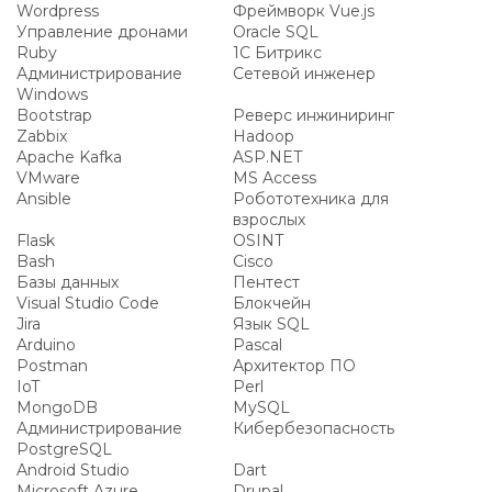
Wordpress
Фреймворк Vue.js
Управление дронами
Oracle SQL
Ruby
1С Битрикс
Администрирование
Сетевой инженер
Windows
Bootstrap
Реверс инжиниринг
Zabbix
Hadoop
Apache Kafka
ASP.NET
VMware
MS Access
Ansible
Робототехника для
взрослых
Flask
OSINT
Bash
Cisco
Базы данных
Пентест
Visual Studio Code
Блокчейн
Jira
Язык SQL
Arduino
Pascal
Postman
Архитектор ПО
IoT
Perl
MongoDB
MySQL
Администрирование
Кибербезопасность
PostgreSQL
Android Studio
Dart
Microsoft Azure
Drupal