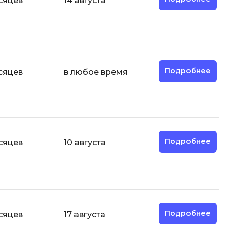
сяцев
14 августа
Разработка мобильных
приложений
Разработка на Kotlin
Разработка на языке C#
Подробнее
сяцев
в любое время
Разработка на языке C и C++
Разработка на языке Swift
Реверс инжиниринг
Робототехника для взрослых
Подробнее
сяцев
10 августа
Ручное тестирование
С
Сетевое администрирование
Сетевой инженер
Подробнее
сяцев
17 августа
отка
Создание интернет магазина