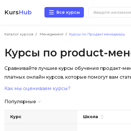
Kurs
Hub
Все курсы
Разработка
Каталог курсов
Менеджмент
Курсы по Продакт менеджеру
Курсы по product-ме
Маркетинг
Дизайн
Сравнивайте лучшие курсы обучения продакт-мен
платных онлайн курсов, которые помогут вам ста
Аналитика
Как мы оцениваем курсы?
Менеджмент
Популярные
Иностранные языки
Курс
Школа
Soft Skills