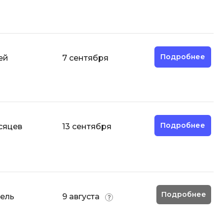
Code
Создание сайтов
Создание чат-ботов
Т
Подробнее
ей
7 сентября
Тестирование игр
У
Управление дронами
Управление разработкой и IT
Подробнее
сяцев
13 сентября
Ф
Фреймворк Angular
Фреймворк Django
Фреймворк Flutter
Подробнее
дель
9 августа
Фреймворк Laravel