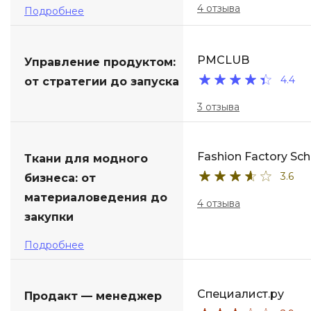
4 отзыва
Подробнее
PMCLUB
Управление продуктом:
4.4
от стратегии до запуска
3 отзыва
Fashion Factory Sch
Ткани для модного
3.6
бизнеса: от
материаловедения до
4 отзыва
закупки
Подробнее
Специалист.ру
Продакт — менеджер