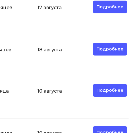
Подробнее
сяцев
17 августа
И
Информационная
безопасность
К
Подробнее
сяцев
18 августа
Кибербезопасность
Компьютерное зрение
ка
Компьютерные сети
М
Подробнее
сяца
10 августа
Микросервисная архитектура
Н
Нагрузочное тестирование
О
Подробнее