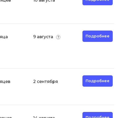
сяцев
10 августа
ООП
Операционные системы
ние
П
Парсинг
Подробнее
сяца
9 августа
Пентест
Программная инженерия
Промпт инжиниринг
Р
Подробнее
сяцев
2 сентября
Работа с GIT
Разработка игр
Разработка игр на Unity
Разработка игр на Unreal
Engine
Подробнее