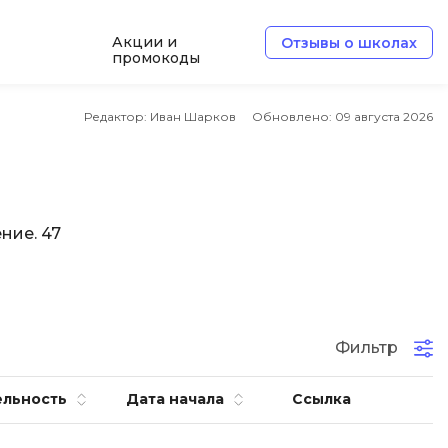
Акции и
Отзывы о школах
промокоды
Б
Редактор: Иван Шарков
Обновлено:
09 августа 2026
Базы данных
Белый хакер
Блокчейн
ние. 47
В
Вайб кодинг
ботка
Веб-разработка
Фильтр
Верстка на HTML и CSS
ельность
Дата начала
Ссылка
Д
Дизайнер верстальщик