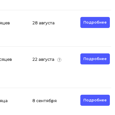
Фреймворк Node.js
а
Фреймворк ReactJS
Фреймворк Spring
Подробнее
сяцев
28 августа
Фреймворк Symfony
Фреймворк Vue.js
я тестирования
Х
ование
Хранилища данных
Подробнее
сяцев
22 августа
Я
ование Windows
Язык SQL
структуры
О
Подробнее
сяца
8 сентября