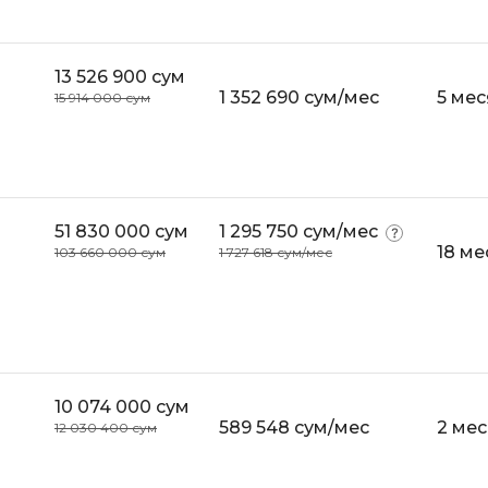
iOS разработк
Kubernetes
j
L
13 526 900 сум
1 352 690 сум/мес
5 ме
15 914 000 сум
jQuery
LibGDX
Linux
А
Автоматизаци
M
51 830 000 сум
1 295 750 сум/мес
Администрир
MATLAB
18 ме
103 660 000 сум
1 727 618 сум/мес
PostgreSQL
MODX
Администрир
MS Access
Алгоритмы и 
MS SQL
данных
Microsoft Azure
Архитектор П
10 074 000 сум
589 548 сум/мес
2 ме
12 030 400 сум