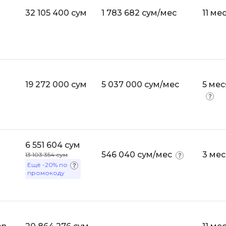
API
32 105 400 сум
1 783 682 сум/мес
11 ме
Objective-C
ASP.NET
OpenCart
Active Directory
OpenStack
Android-разработка
Oracle SQL
Android Studio
19 272 000 сум
5 037 000 сум/мес
5 ме
P
Ansible
PHP-разработ
Apache Airflow
Pascal
Apache Kafka
Perl
6 551 604 сум
Arduino
546 040 сум/мес
3 ме
13 103 354 сум
PostgreSQL
Asterisk
Ещё
-20%
по
промокоду
Postman
B
Powershell
Backend разработка
Prometheus
Bash
PyQt