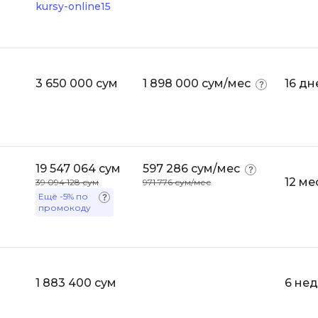
kursy-online15
Visual Studio 
H
W
Hadoop
Webflow
I
3 650 000 сум
1 898 000 сум/мес
16 дн
Webpack
IoT
Wordpress
J
X
Java-разработка
19 547 064 сум
597 286 сум/мес
XML
12 ме
JavaScript-разработка
39 094 128 сум
971 776 сум/мес
Ещё
-5%
по
Y
Java Spring Boot
промокоду
Yandex Cloud
Jenkins
Z
Jira
Zabbix
Joomla
1 883 400 сум
6 не
i
K