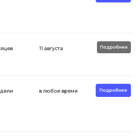
Code
Создание сайтов
Создание чат-ботов
Т
Тестирование игр
Подробнее
сяцев
11 августа
У
Управление дронами
Управление разработкой и IT
Ф
Подробнее
едели
в любое время
Фреймворк Angular
Фреймворк Django
Фреймворк Flutter
Фреймворк Laravel