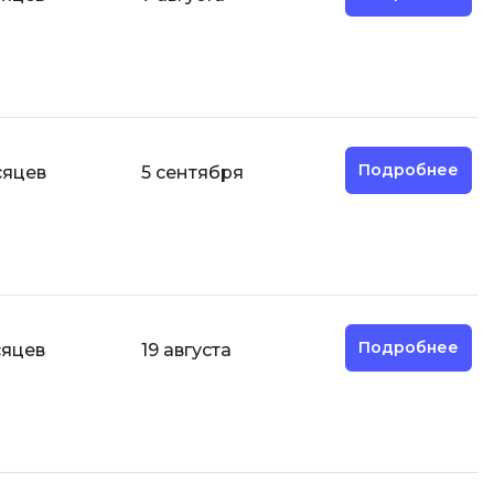
И
Информационная
безопасность
К
Подробнее
сяцев
5 сентября
Кибербезопасность
Компьютерное зрение
ка
Компьютерные сети
М
Подробнее
сяцев
19 августа
Микросервисная архитектура
Н
Нагрузочное тестирование
О