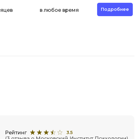
Фреймворк Node.js
а
Подробнее
сяцев
в любое время
Фреймворк ReactJS
Фреймворк Spring
Фреймворк Symfony
Фреймворк Vue.js
я тестирования
Х
ование
Хранилища данных
Я
ование Windows
Язык SQL
структуры
О
Рейтинг
3.5
(3 отзыва о Московский Институт Психологии)