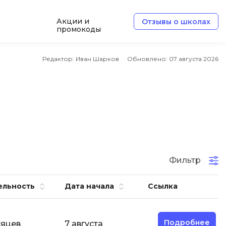
Акции и
Отзывы о школах
промокоды
Б
Редактор: Иван Шарков
Обновлено:
07 августа 2026
Базы данных
Белый хакер
Блокчейн
В
Вайб кодинг
ботка
Фильтр
Веб-разработка
Верстка на HTML и CSS
ельность
Дата начала
Ссылка
Д
Дизайнер верстальщик
Подробнее
сяцев
7 августа