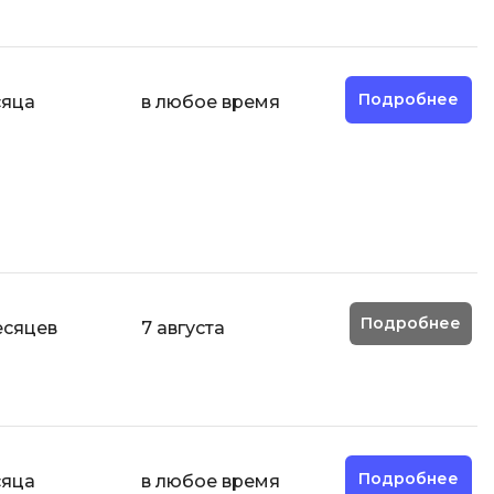
Разработка мобильных
приложений
Разработка на Kotlin
Подробнее
сяца
в любое время
Разработка на языке C#
Разработка на языке C и C++
Разработка на языке Swift
Реверс инжиниринг
Робототехника для взрослых
Ручное тестирование
Подробнее
есяцев
7 августа
С
Сетевое администрирование
Сетевой инженер
отка
Создание интернет магазина
Подробнее
сяца
в любое время