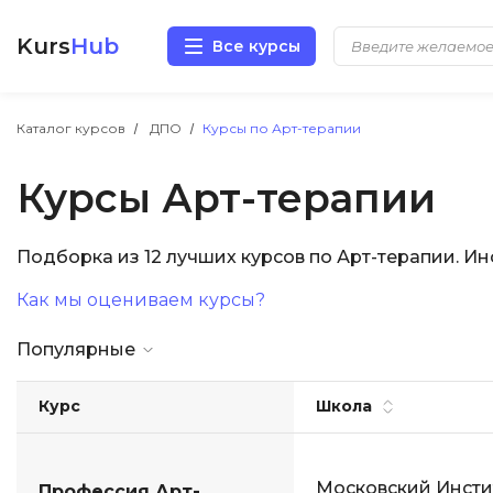
Kurs
Hub
Все курсы
Разработка
Каталог курсов
ДПО
Курсы по Арт-терапии
Курсы Арт-терапии
Маркетинг
Дизайн
Подборка из 12 лучших курсов по Арт-терапии. 
Как мы оцениваем курсы?
Аналитика
Популярные
Менеджмент
Курс
Школа
Иностранные языки
Soft Skills
Московский Инсти
Профессия Арт-