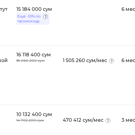
Bootstrap
тут
15 184 000 сум
6 ме
Q
Bubble
Ещё
-10%
по
промокоду
QA-тестирова
C
QGIS
CI/CD
Qt Creator
CentOS
16 118 400 сум
R
Cisco
ной
1 505 260 сум/мес
6 ме
18 060 200 сум
RabbitMQ
ClickHouse
React Native
D
Ruby
Dart
Rust
DataLens
S
10 132 400 сум
Delphi
470 412 сум/мес
3 ме
14 702 200 сум
SRE
DevOps
Scala
Docker