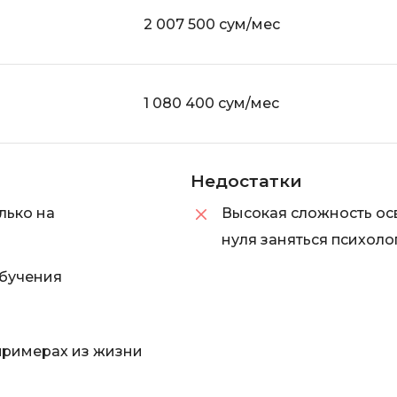
2 007 500 сум/мес
1 080 400 сум/мес
Недостатки
лько на
Высокая сложность ос
нуля заняться психоло
бучения
примерах из жизни