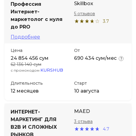
Skillbox
Профессия
Интернет-
5 отзывов
Иностранные языки
маркетолог с нуля
3.7
до PRO
Soft Skills
Подробнее
ДПО
Цена
От
24 854 456 сум
690 434 сум/мес
62 136 140 сум
Детям
KURSHUB
с промокодом
Акции и промокоды
Длительность
Старт
12 месяцев
10 августа
MAED
ИНТЕРНЕТ-
МАРКЕТИНГ ДЛЯ
3 отзыва
B2B И СЛОЖНЫХ
4.7
РЫНКОВ