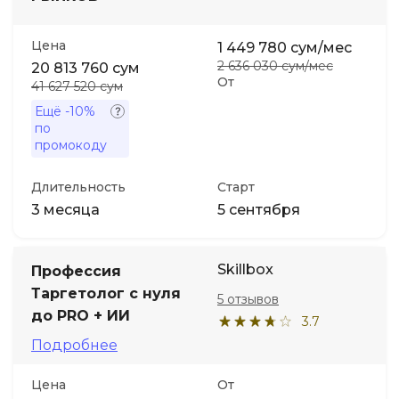
Цена
1 449 780 сум/мес
2 636 030 сум/мес
20 813 760 сум
От
41 627 520 сум
Ещё
-10%
по
промокоду
Длительность
Старт
3 месяца
5 сентября
Skillbox
Профессия
Таргетолог с нуля
5 отзывов
до PRO + ИИ
3.7
Подробнее
Цена
От