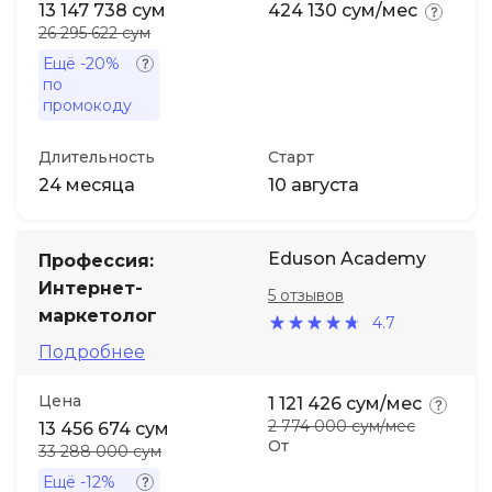
13 147 738 сум
424 130 сум/мес
26 295 622 сум
Ещё
-20%
по
промокоду
Длительность
Старт
24 месяца
10 августа
Eduson Academy
Профессия:
Интернет-
5 отзывов
маркетолог
4.7
Подробнее
Цена
1 121 426 сум/мес
2 774 000 сум/мес
13 456 674 сум
От
33 288 000 сум
Ещё
-12%