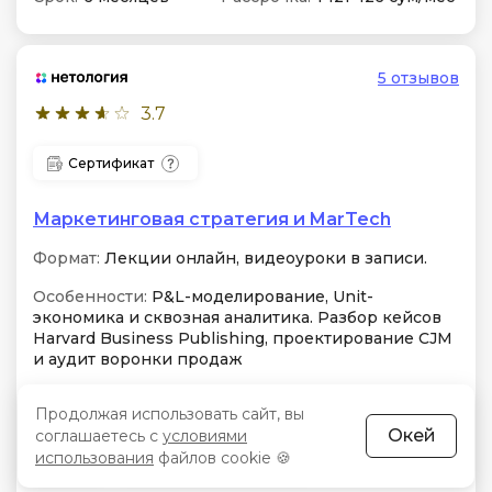
5 отзывов
3.7
Сертификат
Маркетинговая стратегия и MarTech
Формат:
Лекции онлайн, видеоуроки в записи.
Особенности:
P&L-моделирование, Unit-
экономика и сквозная аналитика. Разбор кейсов
Harvard Business Publishing, проектирование CJM
и аудит воронки продаж
Практика
Консультация экспертов
Продолжая использовать сайт, вы
Окей
соглашаетесь с
условиями
использования
файлов cookie 🍪
Чат
Для продвинутых