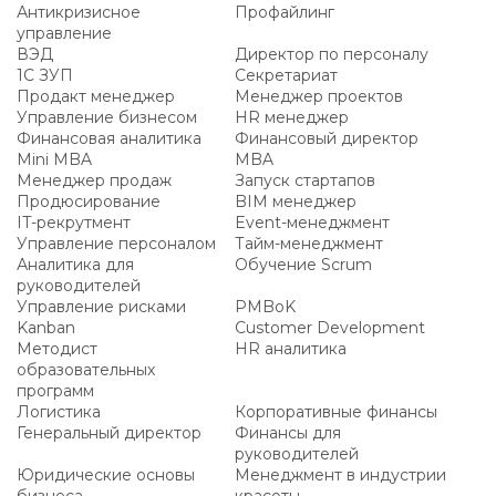
Антикризисное
Профайлинг
управление
ВЭД
Директор по персоналу
1С ЗУП
Секретариат
Продакт менеджер
Менеджер проектов
Управление бизнесом
HR менеджер
Финансовая аналитика
Финансовый директор
Mini MBA
MBA
Менеджер продаж
Запуск стартапов
Продюсирование
BIM менеджер
IT-рекрутмент
Event-менеджмент
Управление персоналом
Тайм-менеджмент
Аналитика для
Обучение Scrum
руководителей
Управление рисками
PMBoK
Kanban
Customer Development
Методист
HR аналитика
образовательных
программ
Логистика
Корпоративные финансы
Генеральный директор
Финансы для
руководителей
Юридические основы
Менеджмент в индустрии