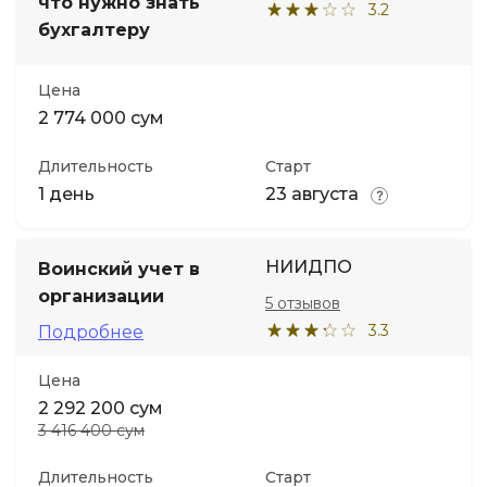
что нужно знать
3.2
бухгалтеру
Иностранные языки
Цена
Soft Skills
2 774 000 сум
Длительность
Старт
ДПО
1 день
23 августа
Детям
НИИДПО
Воинский учет в
Акции и промокоды
организации
5 отзывов
3.3
Подробнее
Цена
2 292 200 сум
3 416 400 сум
Длительность
Старт