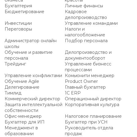
бизнеса
красоты
Бухгалтерия
Личные финансы
Бюджетирование
Кадровое
делопроизводство
Инвестиции
Управление командами
Переговоры
Налоги и
налогообложение
Администратор онлайн
Подбор персонала
школы
Обучение и развитие
Делопроизводство и
персонала
документооборот
Трейдинг
Управление бизнесс
процессами
Управление конфликтами
Комьюнити менеджер
Обучение Agile
Product Owner
Делегирование
Главный бухгалтер
Тимлид
1С ERP
Коммерческий директор
Операционный директор
Защита интеллектуальной
Корпоративная культура
собственности
Офис-менеджер
Налоговое планирование
Бухгалтер для ИП
Бухгалтер при УСН
Менеджмент в
Руководитель отдела
образовании
продаж