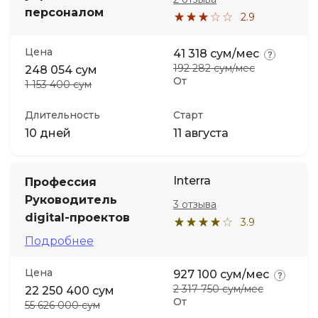
персоналом
2.9
Цена
41 318 сум/мес
192 282 сум/мес
248 054 сум
От
1 153 400 сум
Длительность
Старт
10 дней
11 августа
Interra
Профессия
Руководитель
3 отзыва
digital-проектов
3.9
Подробнее
Цена
927 100 сум/мес
2 317 750 сум/мес
22 250 400 сум
От
55 626 000 сум