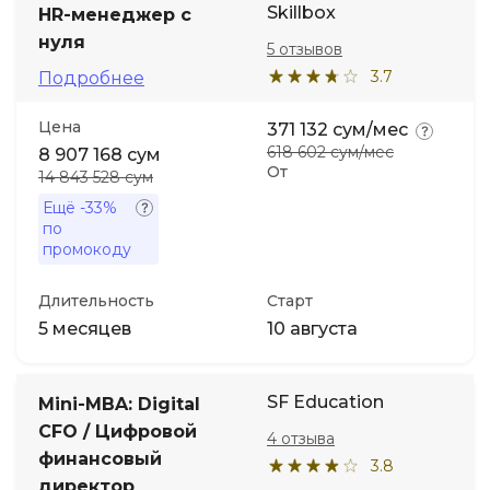
Skillbox
HR-менеджер с
нуля
5 отзывов
Иностранные языки
3.7
Подробнее
Soft Skills
Цена
371 132 сум/мес
618 602 сум/мес
8 907 168 сум
От
ДПО
14 843 528 сум
Ещё
-33%
по
Детям
промокоду
Акции и промокоды
Длительность
Старт
5 месяцев
10 августа
SF Education
Mini-MBA: Digital
CFO / Цифровой
4 отзыва
финансовый
3.8
директор