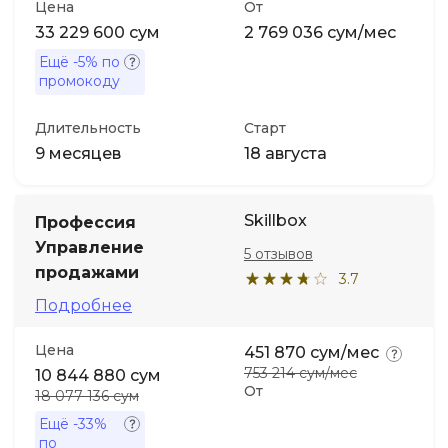
Цена
От
33 229 600 сум
2 769 036 сум/мес
Ещё
-5%
по
промокоду
Длительность
Старт
9 месяцев
18 августа
Skillbox
Профессия
Управление
5 отзывов
продажами
3.7
Подробнее
Цена
451 870 сум/мес
753 214 сум/мес
10 844 880 сум
От
18 077 136 сум
Ещё
-33%
по