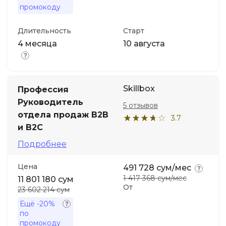
промокоду
Длительность
Старт
4 месяца
10 августа
Skillbox
Профессия
Руководитель
5 отзывов
отдела продаж B2B
3.7
и B2C
Подробнее
Цена
491 728 сум/мес
1 417 368 сум/мес
11 801 180 сум
От
23 602 214 сум
Ещё
-20%
по
промокоду