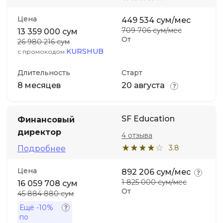
Цена
449 534 сум/мес
709 706 сум/мес
13 359 000 сум
От
26 980 216 сум
KURSHUB
с промокодом
Длительность
Старт
8 месяцев
20 августа
SF Education
Финансовый
директор
4 отзыва
3.8
Подробнее
Цена
892 206 сум/мес
1 825 000 сум/мес
16 059 708 сум
От
45 884 880 сум
Ещё
-10%
по