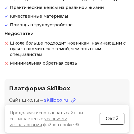
Практические кейсы из реальной жизни
Качественные материалы
Помощь в трудоустройстве
Недостатки
Школа больше подходит новичкам, начинающим с
нуля знакомиться с темой, чем опытным
специалистам
Минимальная обратная связь
Платформа Skillbox
Сайт школы –
skillbox.ru
Продолжая использовать сайт, вы
Рейтинг
3.7
Окей
соглашаетесь с
условиями
использования
файлов cookie 🍪
(5 отзывов о Skillbox)