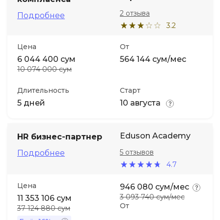
2 отзыва
Подробнее
3.2
Цена
От
6 044 400 сум
564 144 сум/мес
10 074 000 сум
Длительность
Старт
5 дней
10 августа
Eduson Academy
HR бизнес-партнер
5 отзывов
Подробнее
4.7
Цена
946 080 сум/мес
3 093 740 сум/мес
11 353 106 сум
От
37 124 880 сум