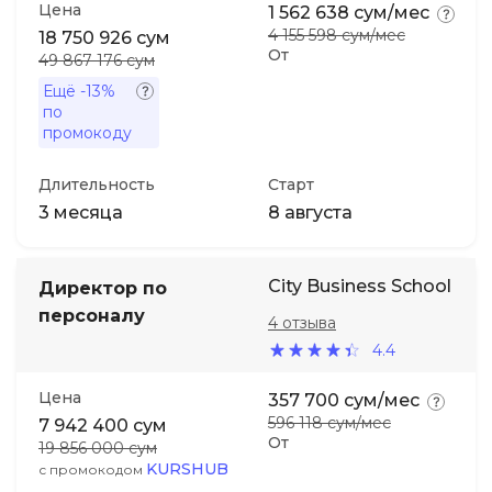
Цена
1 562 638 сум/мес
4 155 598 сум/мес
18 750 926 сум
От
49 867 176 сум
Ещё
-13%
по
промокоду
Длительность
Старт
3 месяца
8 августа
City Business School
Директор по
персоналу
4 отзыва
4.4
Цена
357 700 сум/мес
596 118 сум/мес
7 942 400 сум
От
19 856 000 сум
KURSHUB
с промокодом