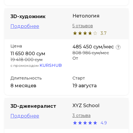
Нетология
3D-художник
5 отзывов
Подробнее
3.7
Цена
485 450 сум/мес
808 986 сум/мес
11 650 800 сум
От
19 418 000 сум
KURSHUB
с промокодом
Длительность
Старт
8 месяцев
19 августа
XYZ School
3D-дженералист
3 отзыва
Подробнее
4.9