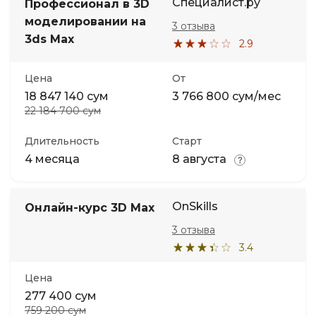
Специалист.ру
Профессионал в 3D
моделировании на
3 отзыва
3ds Max
2.9
Цена
От
18 847 140 сум
3 766 800 сум/мес
22 184 700 сум
Длительность
Старт
4 месяца
8 августа
OnSkills
Онлайн-курс 3D Max
3 отзыва
3.4
Цена
277 400 сум
759 200 сум