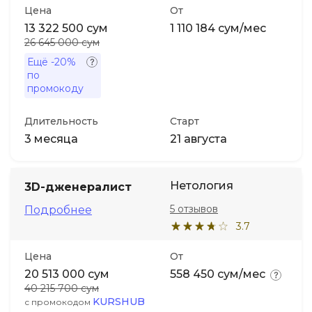
Цена
От
13 322 500 сум
1 110 184 сум/мес
26 645 000 сум
Ещё
-20%
по
промокоду
Длительность
Старт
3 месяца
21 августа
Нетология
3D-дженералист
5 отзывов
Подробнее
3.7
Цена
От
20 513 000 сум
558 450 сум/мес
40 215 700 сум
KURSHUB
с промокодом