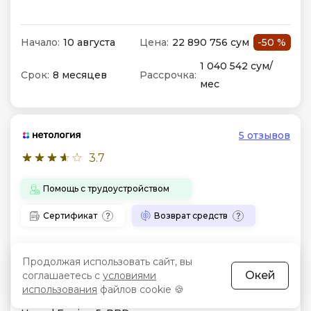
Начало:
10 августа
Цена:
22 890 756 сум
-50 %
1 040 542 сум/
Срок:
8 месяцев
Рассрочка:
мес
5 отзывов
3.7
Помощь с трудоустройством
Сертификат
Возврат средств
3D-художник
Продолжая использовать сайт, вы
Окей
Формат:
соглашаетесь с
Лекции онлайн, видеоуроки в записи.
условиями
использования
файлов cookie 🍪
Особенности:
3ds Max, Blender, Substance Painter,