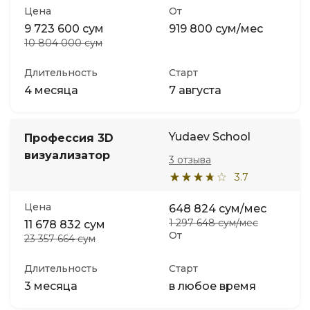
Цена
От
9 723 600 сум
919 800 сум/мес
10 804 000 сум
Длительность
Старт
4 месяца
7 августа
Yudaev School
Профессия 3D
визуализатор
3 отзыва
3.7
Цена
648 824 сум/мес
1 297 648 сум/мес
11 678 832 сум
От
23 357 664 сум
Длительность
Старт
3 месяца
в любое время