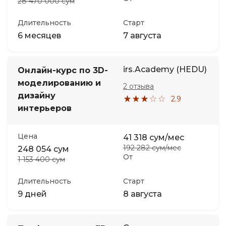
28 470 000 сум
Длительность
Старт
6 месяцев
7 августа
irs.Academy (HEDU)
Онлайн-курс по 3D-
моделированию и
2 отзыва
дизайну
2.9
интерьеров
Цена
41 318 сум/мес
192 282 сум/мес
248 054 сум
От
1 153 400 сум
Длительность
Старт
9 дней
8 августа