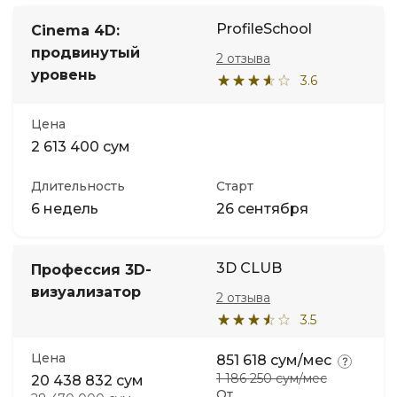
ProfileSchool
Cinema 4D:
продвинутый
2 отзыва
уровень
3.6
Цена
2 613 400 сум
Длительность
Старт
6 недель
26 сентября
3D CLUB
Профессия 3D-
визуализатор
2 отзыва
3.5
Цена
851 618 сум/мес
1 186 250 сум/мес
20 438 832 сум
От