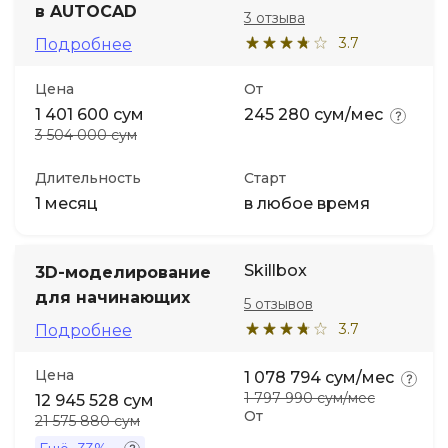
в AUTOCAD
3 отзыва
3.7
Подробнее
Цена
От
1 401 600 сум
245 280 сум/мес
3 504 000 сум
Длительность
Старт
1 месяц
в любое время
Skillbox
3D-моделирование
для начинающих
5 отзывов
3.7
Подробнее
Цена
1 078 794 сум/мес
1 797 990 сум/мес
12 945 528 сум
От
21 575 880 сум