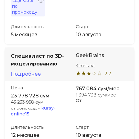
Ещё
-33%
по
промокоду
Длительность
Старт
5 месяцев
10 августа
GeekBrains
Специалист по 3D-
моделированию
3 отзыва
3.2
Подробнее
Цена
767 084 сум/мес
1 394 738 сум/мес
23 778 728 сум
От
43 233 958 сум
kursy-
с промокодом
online15
Длительность
Старт
12 месяцев
10 августа