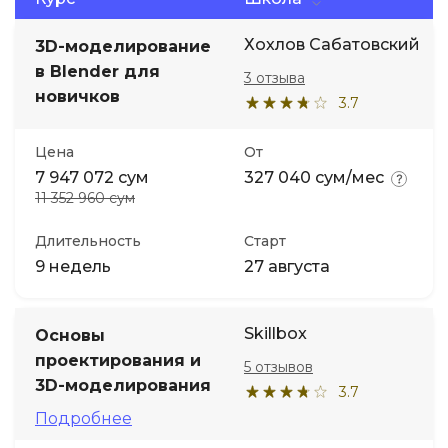
Хохлов Сабатовский
Иностранные языки
3D-моделирование
в Blender для
3 отзыва
новичков
Soft Skills
3.7
Цена
От
ДПО
7 947 072 сум
327 040 сум/мес
11 352 960 сум
Детям
Длительность
Старт
9 недель
27 августа
Акции и промокоды
Skillbox
Основы
проектирования и
5 отзывов
3D-моделирования
3.7
Подробнее