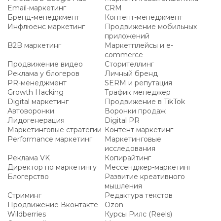
Email-маркетинг
CRM
Бренд-менеджмент
Контент-менеджмент
Инфлюенс маркетинг
Продвижение мобильных
приложений
B2B маркетинг
Маркетплейсы и e-
commerce
Продвижение видео
Сторителлинг
Реклама у блогеров
Личный бренд
PR-менеджмент
SERM и репутация
Growth Hacking
Трафик менеджер
Digital маркетинг
Продвижение в TikTok
Автоворонки
Воронки продаж
Лидогенерация
Digital PR
Маркетинговые стратегии
Контент маркетинг
Performance маркетинг
Маркетинговые
исследования
Реклама VK
Копирайтинг
Директор по маркетингу
Мессенджер-маркетинг
Блогерство
Развитие креативного
мышления
Стриминг
Редактура текстов
Продвижение Вконтакте
Ozon
Wildberries
Курсы Рилс (Reels)