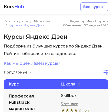
Kurs
Hub
Все курсы
Каталог курсов
Маркетинг
Редактор: Иван Шарков
Курсы по Яндекс Дзен
Обновлено:
07 августа 2026
Курсы Яндекс Дзен
Подборка из 9 лучших курсов по Яндекс Дзен.
Разработка
Рейтинг обновляется ежедневно.
Как мы оцениваем курсы?
Маркетинг
Популярные
Дизайн
Курс
Школа
Аналитика
Skillbox
Профессия
Fullstrack
5 отзывов
маркетолог
Менеджмент
3.7