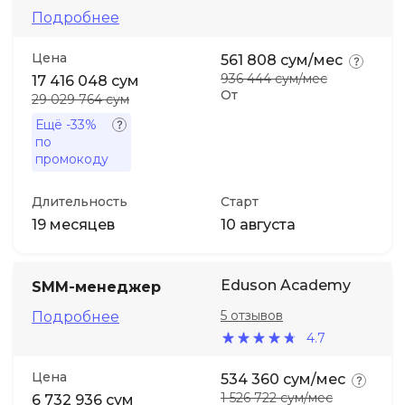
Подробнее
Иностранные языки
Цена
561 808 сум/мес
936 444 сум/мес
17 416 048 сум
Soft Skills
От
29 029 764 сум
Ещё
-33%
по
ДПО
промокоду
Детям
Длительность
Старт
19 месяцев
10 августа
Акции и промокоды
Eduson Academy
SMM-менеджер
5 отзывов
Подробнее
4.7
Цена
534 360 сум/мес
1 526 722 сум/мес
6 732 936 сум