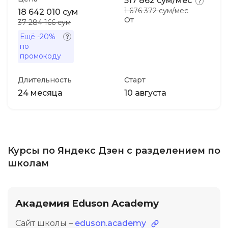
517 862 сум/мес
1 676 372 сум/мес
18 642 010 сум
От
37 284 166 сум
Ещё
-20%
по
промокоду
Длительность
Старт
24 месяца
10 августа
Курсы по Яндекс Дзен с разделением по
школам
Академия Eduson Academy
Сайт школы –
eduson.academy