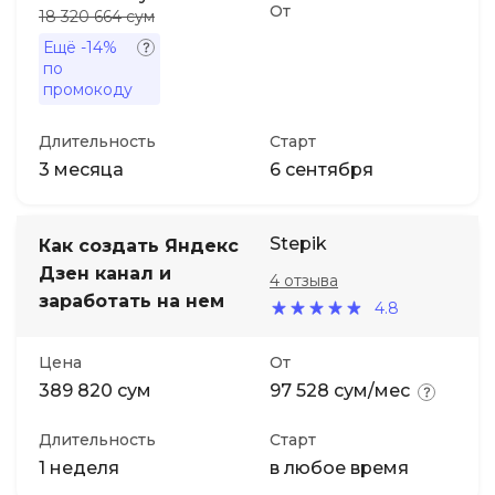
От
18 320 664 сум
Ещё
-14%
по
промокоду
Длительность
Старт
3 месяца
6 сентября
Stepik
Как создать Яндекс
Дзен канал и
4 отзыва
заработать на нем
4.8
Цена
От
389 820 сум
97 528 сум/мес
Длительность
Старт
1 неделя
в любое время