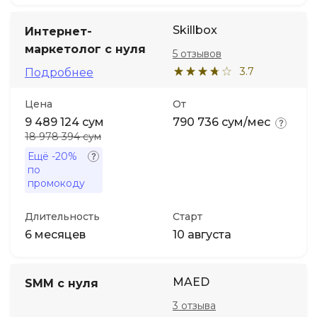
Skillbox
Интернет-
маркетолог с нуля
5 отзывов
3.7
Подробнее
Цена
От
9 489 124 сум
790 736 сум/мес
18 978 394 сум
Ещё
-20%
по
промокоду
Длительность
Старт
6 месяцев
10 августа
MAED
SMM с нуля
3 отзыва