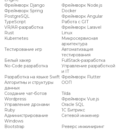
Фреймворк Django
Фреймворк Node.js
Фреймворк Spring
Docker
PostgreSQL
Фреймворк Angular
TypeScript
Работа с GIT
VR/AR-разработка
Фреймворк Laravel
Rust
Linux
Kubernetes
Микросервисная
архитектура
Тестирование игр
Автоматизация
тестирования
Белый хакер
FullStack-разработка
No-Code разработка
Управление разработкой
и IT
Разработка на языке Swift
Фреймворк Flutter
Алгоритмы и структуры
ООП
данных
Создание чат-ботов
Tilda
Wordpress
Фреймворк Vue.js
Управление дронами
Oracle SQL
Ruby
1С Битрикс
Администрирование
Сетевой инженер
Windows
Bootstrap
Реверс инжиниринг