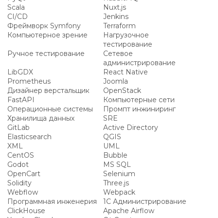
Scala
Nuxt.js
CI/CD
Jenkins
Фреймворк Symfony
Terraform
Компьютерное зрение
Нагрузочное
тестирование
Ручное тестирование
Сетевое
администрирование
LibGDX
React Native
Prometheus
Joomla
Дизайнер верстальщик
OpenStack
FastAPI
Компьютерные сети
Операционные системы
Промпт инжиниринг
Хранилища данных
SRE
GitLab
Active Directory
Elasticsearch
QGIS
XML
UML
CentOS
Bubble
Godot
MS SQL
OpenCart
Selenium
Solidity
Three.js
Webflow
Webpack
Программная инженерия
1С Администрирование
ClickHouse
Apache Airflow