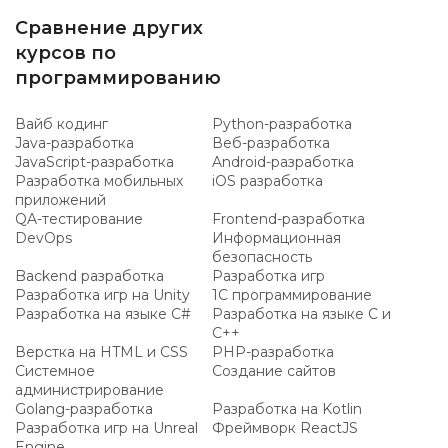
Сравнение других
курсов по
программированию
Вайб кодинг
Python-разработка
Java-разработка
Веб-разработка
JavaScript-разработка
Android-разработка
Разработка мобильных
iOS разработка
приложений
QA-тестирование
Frontend-разработка
DevOps
Информационная
безопасность
Backend разработка
Разработка игр
Разработка игр на Unity
1C программирование
Разработка на языке C#
Разработка на языке C и
C++
Верстка на HTML и CSS
PHP-разработка
Системное
Создание сайтов
администрирование
Golang-разработка
Разработка на Kotlin
Разработка игр на Unreal
Фреймворк ReactJS
Engine