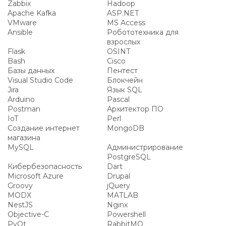
Zabbix
Hadoop
Apache Kafka
ASP.NET
VMware
MS Access
Ansible
Робототехника для
взрослых
Flask
OSINT
Bash
Cisco
Базы данных
Пентест
Visual Studio Code
Блокчейн
Jira
Язык SQL
Arduino
Pascal
Postman
Архитектор ПО
IoT
Perl
Создание интернет
MongoDB
магазина
MySQL
Администрирование
PostgreSQL
Кибербезопасность
Dart
Microsoft Azure
Drupal
Groovy
jQuery
MODX
MATLAB
NestJS
Nginx
Objective-C
Powershell
PyQt
RabbitMQ