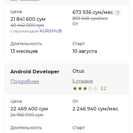
Цена
673 936 сум/мес
Иностранные языки
859 648 сум/мес
21 841 600 сум
От
40 442 000 сум
Soft Skills
KURSHUB
с промокодом
Длительность
Старт
ДПО
13 месяцев
10 августа
Детям
Otus
Android Developer
Акции и промокоды
5 отзывов
Подробнее
3.2
Цена
От
22 469 400 сум
2 246 940 сум/мес
24 966 000 сум
Длительность
Старт