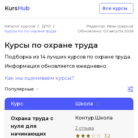
Kurs
Hub
Все курсы
Каталог курсов
ДПО
Редактор: Иван Шарков
Курсы по по охране труда
Обновлено:
02 августа 2026
Курсы по охране труда
Подборка из 14 лучших курсов по охране труда.
Разработка
Информация обновляется ежедневно.
Как мы оцениваем курсы?
Маркетинг
Популярные
Дизайн
Курс
Школа
Аналитика
Контур.Школа
Охрана труда с
нуля для
2 отзыва
начинающих
Менеджмент
3.2