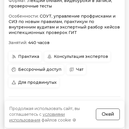
Формат:
Лекции онлайн, видеоуроки в записи,
проверочные тесты
Особенности:
СОУТ, управление профрисками и
СИЗ по новым правилам, практикум по
внутренним аудитам и экспертный разбор кейсов
инспекционных проверок ГИТ
Занятий:
440 часов
Практика
Консультация экспертов
Бессрочный доступ
Чат
Для продвинутых
в любое
Начало:
Цена:
4 356 640 сум
-25 %
Продолжая использовать сайт, вы
время
Окей
соглашаетесь с
условиями
использования
файлов cookie 🍪
Срок:
5 месяцев
Рассрочка:
229 220 сум/мес