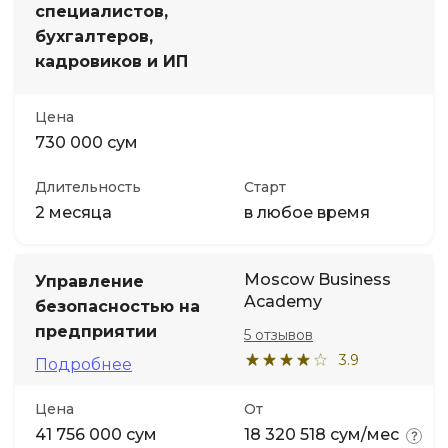
специалистов,
бухгалтеров,
Иностранные языки
кадровиков и ИП
Soft Skills
Цена
730 000 сум
ДПО
Длительность
Старт
2 месяца
в любое время
Детям
Акции и промокоды
Moscow Business
Управление
Academy
безопасностью на
предприятии
5 отзывов
3.9
Подробнее
Цена
От
41 756 000 сум
18 320 518 сум/мес