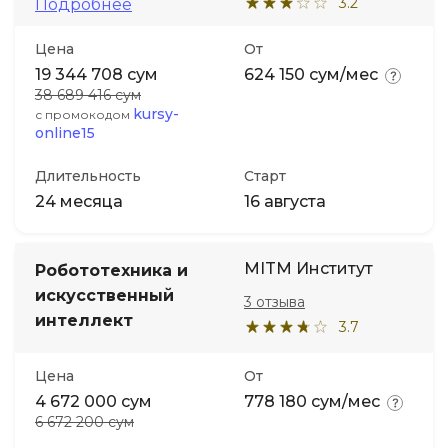
3.2
Подробнее
Цена
От
19 344 708 сум
624 150 сум/мес
38 689 416 сум
kursy-
с промокодом
online15
Длительность
Старт
24 месяца
16 августа
MITM Институт
Робототехника и
искусственный
3 отзыва
интеллект
3.7
Цена
От
4 672 000 сум
778 180 сум/мес
6 672 200 сум