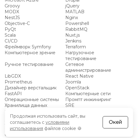
Microsoft Azure
Drupal
Groovy
jQuery
MODX
MATLAB
NestJS
Nginx
Objective-C
Powershell
PyQt
RabbitMQ
Scala
Nuxt.js
CI/CD
Jenkins
Фреймворк Symfony
Terraform
Компьютерное зрение
Нагрузочное
тестирование
Ручное тестирование
Сетевое
администрирование
LibGDX
React Native
Prometheus
Joomla
Дизайнер верстальщик
OpenStack
FastAPI
Компьютерные сети
Операционные системы
Промпт инжиниринг
Хранилища данных
SRE
GitLab
Active Directory
Продолжая использовать сайт, вы
Elasticsearch
QGIS
Окей
соглашаетесь с
условиями
XML
UML
использования
файлов cookie 🍪
CentOS
Bubble
Godot
MS SQL