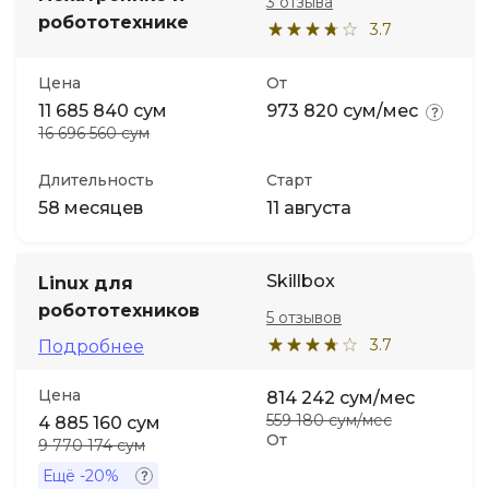
3 отзыва
робототехнике
3.7
Цена
От
11 685 840 сум
973 820 сум/мес
16 696 560 сум
Длительность
Старт
58 месяцев
11 августа
Skillbox
Linux для
робототехников
5 отзывов
3.7
Подробнее
Цена
814 242 сум/мес
559 180 сум/мес
4 885 160 сум
От
9 770 174 сум
Ещё
-20%