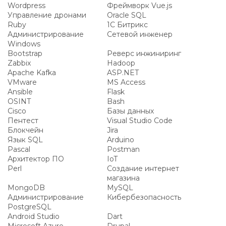
Wordpress
Фреймворк Vue.js
Управление дронами
Oracle SQL
Ruby
1С Битрикс
Администрирование
Сетевой инженер
Windows
Bootstrap
Реверс инжиниринг
Zabbix
Hadoop
Apache Kafka
ASP.NET
VMware
MS Access
Ansible
Flask
OSINT
Bash
Cisco
Базы данных
Пентест
Visual Studio Code
Блокчейн
Jira
Язык SQL
Arduino
Pascal
Postman
Архитектор ПО
IoT
Perl
Создание интернет
магазина
MongoDB
MySQL
Администрирование
Кибербезопасность
PostgreSQL
Android Studio
Dart