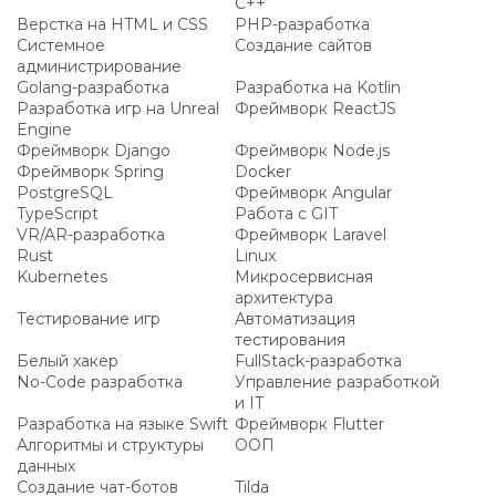
C++
Верстка на HTML и CSS
PHP-разработка
Системное
Создание сайтов
администрирование
Golang-разработка
Разработка на Kotlin
Разработка игр на Unreal
Фреймворк ReactJS
Engine
Фреймворк Django
Фреймворк Node.js
Фреймворк Spring
Docker
PostgreSQL
Фреймворк Angular
TypeScript
Работа с GIT
VR/AR-разработка
Фреймворк Laravel
Rust
Linux
Kubernetes
Микросервисная
архитектура
Тестирование игр
Автоматизация
тестирования
Белый хакер
FullStack-разработка
No-Code разработка
Управление разработкой
и IT
Разработка на языке Swift
Фреймворк Flutter
Алгоритмы и структуры
ООП
данных
Создание чат-ботов
Tilda