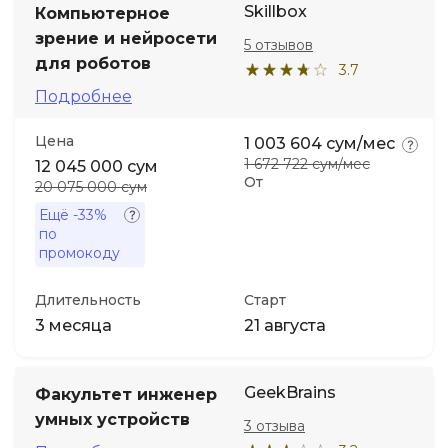
Skillbox
Компьютерное
зрение и нейросети
5 отзывов
Иностранные языки
для роботов
3.7
Подробнее
Soft Skills
Цена
1 003 604 сум/мес
ДПО
1 672 722 сум/мес
12 045 000 сум
От
20 075 000 сум
Детям
Ещё
-33%
по
промокоду
Акции и промокоды
Длительность
Старт
3 месяца
21 августа
GeekBrains
Факультет инженер
умных устройств
3 отзыва