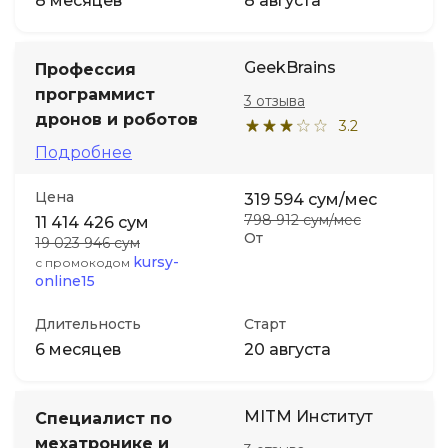
8 месяцев
8 августа
GeekBrains
Профессия
программист
3 отзыва
дронов и роботов
3.2
Подробнее
Цена
319 594 сум/мес
798 912 сум/мес
11 414 426 сум
От
19 023 946 сум
kursy-
с промокодом
online15
Длительность
Старт
6 месяцев
20 августа
MITM Институт
Специалист по
мехатронике и