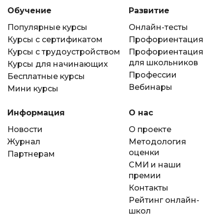
Обучение
Развитие
Иностранные языки
Популярные курсы
Онлайн-тесты
Курсы с сертификатом
Профориентация
Soft Skills
Курсы с трудоустройством
Профориентация
для школьников
Курсы для начинающих
Профессии
Бесплатные курсы
ДПО
Вебинары
Мини курсы
Детям
Информация
О нас
Новости
О проекте
Акции и промокоды
Журнал
Методология
оценки
Партнерам
СМИ и наши
премии
Контакты
Рейтинг онлайн-
школ