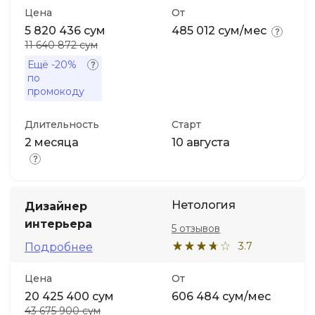
Цена
От
5 820 436 сум
485 012 сум/мес
11 640 872 сум
Ещё
-20%
по
промокоду
Длительность
Старт
2 месяца
10 августа
Нетология
Дизайнер
интерьера
5 отзывов
3.7
Подробнее
Цена
От
20 425 400 сум
606 484 сум/мес
43 675 900 сум