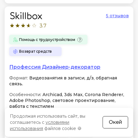
5 отзывов
3.7
Помощь с трудоустройством
Возврат средств
Профессия Дизайнер-декоратор
Формат:
Видеозанятия в записи, д/з, обратная
связь.
Особенности:
Archicad, 3ds Max, Corona Renderer,
Adobe Photoshop, световое проектирование,
работа с текстилем
Продолжая использовать сайт, вы
Занятий:
3-5 часов в неделю
Окей
соглашаетесь с
условиями
использования
файлов cookie 🍪
Бессрочный доступ
Чат