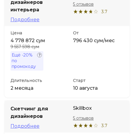
дизайнеров
5 отзывов
интерьера
3.7
Иностранные языки
Подробнее
Soft Skills
Цена
От
4 778 872 сум
796 430 сум/мес
9 557 598 сум
ДПО
Ещё
-20%
по
Детям
промокоду
Длительность
Старт
Акции и промокоды
2 месяца
10 августа
Skillbox
Скетчинг для
дизайнеров
5 отзывов
3.7
Подробнее