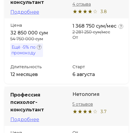
консультант
4 отзыва
3.8
Подробнее
Иностранные языки
Цена
1 368 750 сум/мес
Soft Skills
2 281 250 сум/мес
32 850 000 сум
От
54 750 000 сум
ДПО
Ещё
-5%
по
промокоду
Детям
Длительность
Старт
12 месяцев
6 августа
Акции и промокоды
Нетология
Профессия
психолог-
5 отзывов
консультант
3.7
Подробнее
Цена
От