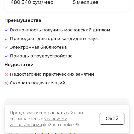
480 340 сум/мес
5 месяцев
Преимущества
Возможность получить московский диплом
Преподают доктора и кандидаты наук
Электронная библиотека
Помощь в трудоустройстве
Недостатки
Недостаточно практических занятий
Суховата подача лекций
Платформа Нетология
Продолжая использовать сайт, вы
Окей
соглашаетесь с
условиями
Сайт школы –
netology.ru
использования
файлов cookie 🍪