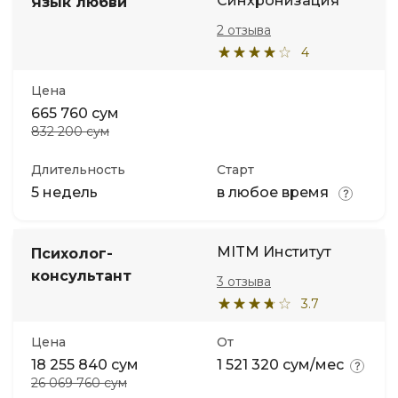
Синхронизация
Язык любви
2 отзыва
4
Цена
665 760 сум
832 200 сум
Длительность
Старт
5 недель
в любое время
MITM Институт
Психолог-
консультант
3 отзыва
3.7
Цена
От
18 255 840 сум
1 521 320 сум/мес
26 069 760 сум