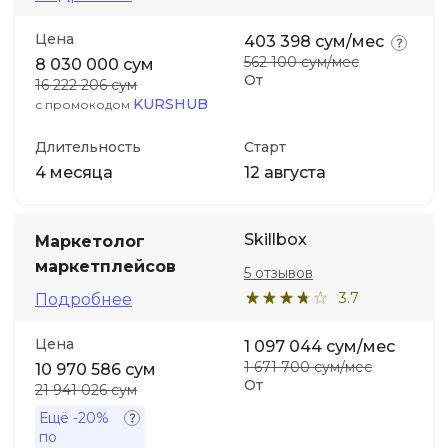
Цена
403 398 сум/мес
562 100 сум/мес
8 030 000 сум
От
16 222 206 сум
KURSHUB
с промокодом
Длительность
Старт
4 месяца
12 августа
Skillbox
Маркетолог
маркетплейсов
5 отзывов
3.7
Подробнее
Цена
1 097 044 сум/мес
1 671 700 сум/мес
10 970 586 сум
От
21 941 026 сум
Ещё
-20%
по