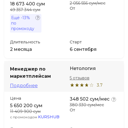
2 056 556 сум/мес
18 673 400 сум
От
49 357 344 сум
Ещё
-13%
по
промокоду
Длительность
Старт
2 месяца
6 сентября
Нетология
Менеджер по
маркетплейсам
5 отзывов
3.7
Подробнее
Цена
348 502 сум/мес
380 330 сум/мес
5 650 200 сум
От
11 409 900 сум
KURSHUB
с промокодом