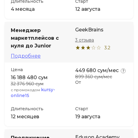
Длительность
Старт
4 месяца
12 августа
GeekBrains
Менеджер
маркетплейсов с
3 отзыва
нуля до Junior
3.2
Подробнее
Цена
449 680 сум/мес
899 360 сум/мес
16 188 480 сум
От
32 376 960 сум
kursy-
с промокодом
online15
Длительность
Старт
12 месяцев
19 августа
Eduson Academy
Продвижение