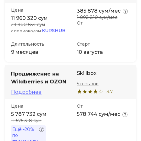
Цена
385 878 сум/мес
1 092 810 сум/мес
11 960 320 сум
От
29 900 654 сум
KURSHUB
с промокодом
Длительность
Старт
9 месяцев
10 августа
Skillbox
Продвижение на
Wildberries и OZON
5 отзывов
3.7
Подробнее
Цена
От
5 787 732 сум
578 744 сум/мес
11 575 318 сум
Ещё
-20%
по