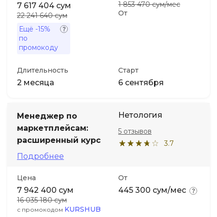
1 853 470 сум/мес
7 617 404 сум
От
22 241 640 сум
Ещё
-15%
по
промокоду
Длительность
Старт
2 месяца
6 сентября
Нетология
Менеджер по
маркетплейсам:
5 отзывов
расширенный курс
3.7
Подробнее
Цена
От
7 942 400 сум
445 300 сум/мес
16 035 180 сум
KURSHUB
с промокодом