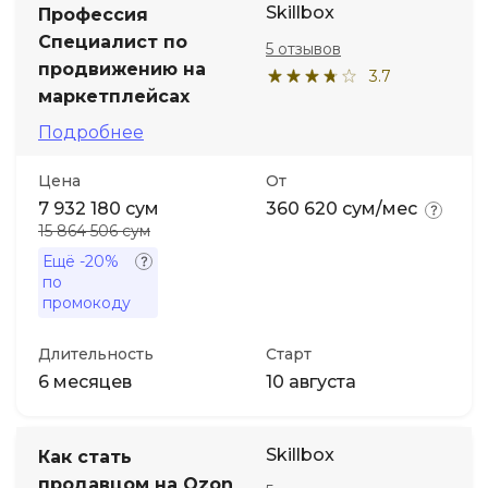
Skillbox
Профессия
Специалист по
5 отзывов
Иностранные языки
продвижению на
3.7
маркетплейсах
Soft Skills
Подробнее
ДПО
Цена
От
7 932 180 сум
360 620 сум/мес
15 864 506 сум
Детям
Ещё
-20%
по
Акции и промокоды
промокоду
Длительность
Старт
6 месяцев
10 августа
Skillbox
Как стать
продавцом на Ozon