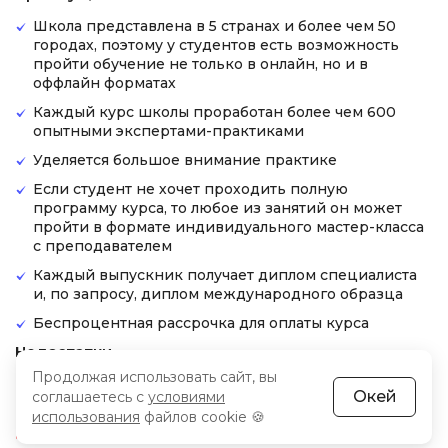
Школа представлена в 5 странах и более чем 50
городах, поэтому у студентов есть возможность
пройти обучение не только в онлайн, но и в
оффлайн форматах
Каждый курс школы проработан более чем 600
опытными экспертами-практиками
Уделяется большое внимание практике
Если студент не хочет проходить полную
программу курса, то любое из занятий он может
пройти в формате индивидуального мастер-класса
с преподавателем
Каждый выпускник получает диплом специалиста
и, по запросу, диплом международного образца
Беспроцентная рассрочка для оплаты курса
Недостатки
Продолжая использовать сайт, вы
Часть пользователей указывает на устаревшие
Окей
соглашаетесь с
условиями
данные материалов
использования
файлов cookie 🍪
Есть информация с курсов, которая может быть