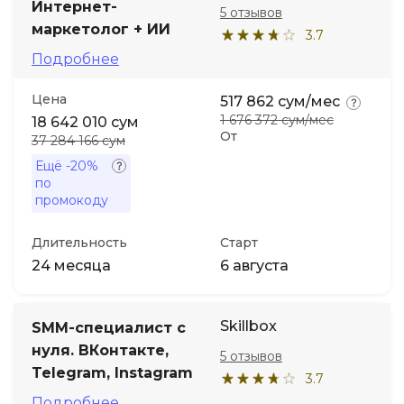
Интернет-
5 отзывов
маркетолог + ИИ
3.7
Иностранные языки
Подробнее
Soft Skills
Цена
517 862 сум/мес
1 676 372 сум/мес
18 642 010 сум
От
37 284 166 сум
ДПО
Ещё
-20%
по
Детям
промокоду
Длительность
Старт
Акции и промокоды
24 месяца
6 августа
Skillbox
SMM-специалист с
нуля. ВКонтакте,
5 отзывов
Telegram, Instagram
3.7
Подробнее