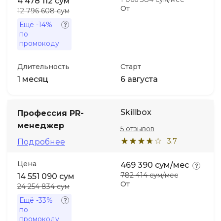
4 478 112 сум
От
12 796 608 сум
Ещё
-14%
по
промокоду
Длительность
Старт
1 месяц
6 августа
Skillbox
Профессия PR-
менеджер
5 отзывов
3.7
Подробнее
Цена
469 390 сум/мес
782 414 сум/мес
14 551 090 сум
От
24 254 834 сум
Ещё
-33%
по
промокоду