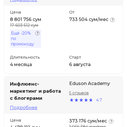
Цена
От
8 801 756 сум
733 504 сум/мес
17 603 512 сум
Ещё
-20%
по
промокоду
Длительность
Старт
4 месяца
6 августа
Eduson Academy
Инфлюенс-
маркетинг и работа
5 отзывов
с блогерами
4.7
Подробнее
Цена
373 176 сум/мес
1 066 384 сум/мес