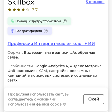
5 отзывов
3.7
Помощь с трудоустройством
Возврат средств
Профессия Интернет-маркетолог + ИИ
Формат:
Видеозанятия в записи, д/з, обратная
связь.
Особенности:
Google Analytics 4, Яндекс.Метрика,
Unit-экономика, CJM, настройка рекламных
кампаний в поисковых системах и социальных
сетях
Занятий:
3-5 часов в неделю
Продолжая использовать сайт, вы
Окей
соглашаетесь с
условиями
Бессрочный доступ
Чат
использования
файлов cookie 🍪