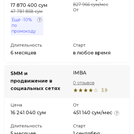
827 966 сум/мес
17 870 400 сум
От
47 781 858 сум
Ещё
-10%
по
промокоду
Длительность
Старт
6 месяцев
в любое время
IMBA
SMM и
продвижение в
0 отзывов
социальных сетях
3.9
Цена
От
16 241 040 сум
451 140 сум/мес
Длительность
Старт
5 месяцев
1 сентября