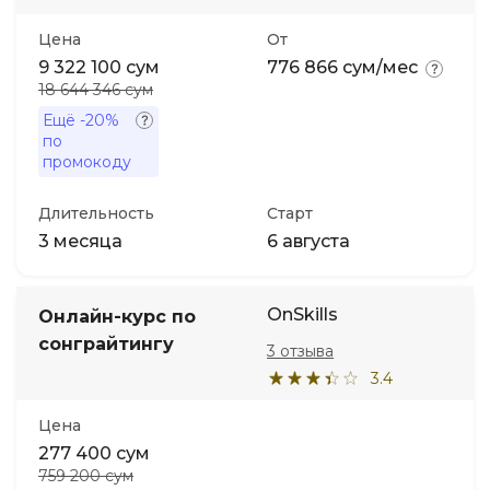
Цена
От
Иностранные языки
9 322 100 сум
776 866 сум/мес
18 644 346 сум
Soft Skills
Ещё
-20%
по
промокоду
ДПО
Длительность
Старт
Детям
3 месяца
6 августа
Акции и промокоды
OnSkills
Онлайн-курс по
сонграйтингу
3 отзыва
3.4
Цена
277 400 сум
759 200 сум