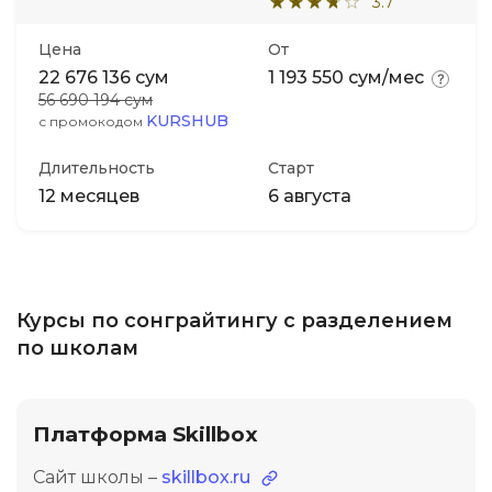
3.7
Цена
От
22 676 136 сум
1 193 550 сум/мес
56 690 194 сум
KURSHUB
с промокодом
Длительность
Старт
12 месяцев
6 августа
Курсы по сонграйтингу с разделением
по школам
Платформа Skillbox
Сайт школы –
skillbox.ru