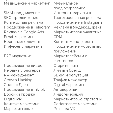
Медицинский маркетинг
Музыкальное
продюсирование
SMM-продвижение
Интернет-маркетинг
SEO-продвижение
Таргетированная реклама
Контекстная реклама
Продвижение в Instagram
Продвижение в Telegram
Реклама в Яндекс.Директ
Реклама в Google Ads
Маркетинговая аналитика
Email-маркетинг
CRM
Бренд-менеджмент
Контент-менеджмент
Инфлюенс маркетинг
Продвижение мобильных
приложений
B2B маркетинг
Маркетплейсы и e-
commerce
Продвижение видео
Сторителлинг
Реклама у блогеров
Личный бренд
PR-менеджмент
SERM и репутация
Growth Hacking
Трафик менеджер
Яндекс Дзен
Digital маркетинг
Продвижение в TikTok
Автоворонки
Воронки продаж
Лидогенерация
Digital PR
Маркетинговые стратегии
Контент маркетинг
Performance маркетинг
Маркетинговые
Реклама VK