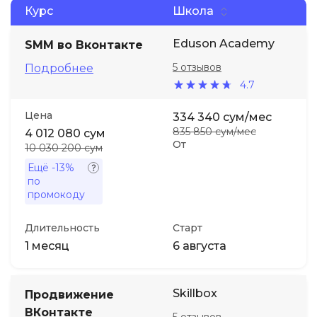
Курс
Школа
Иностранные языки
Eduson Academy
SMM во Вконтакте
5 отзывов
Подробнее
Soft Skills
4.7
ДПО
Цена
334 340 сум/мес
835 850 сум/мес
4 012 080 сум
От
10 030 200 сум
Детям
Ещё
-13%
по
Акции и промокоды
промокоду
Длительность
Старт
1 месяц
6 августа
Skillbox
Продвижение
ВКонтакте