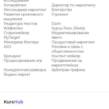
исследования
Копирайтинг
Директор по маркетингу
Мессенджер-маркетинг
Блогерство
Развитие креативного
Стриминг
мышления
Редактура текстов
Ozon
Wildberries
Курсы Рилс (Reels)
Сторисмейкер
Медиапланирование
MyTarget
Авито
Менеджер блогера
Продуктовый маркетинг
ASO
Реклама и связь с
общественностью
Брендинг
Контент мейкер
Продюсирование игр
Продвижение на
маркетплейсах
Конкурентная разведка
Арбитраж трафика
Яндекс маркет
Kurs
Hub