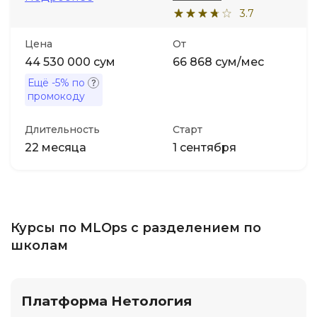
3.7
Цена
От
44 530 000 сум
66 868 сум/мес
Ещё
-5%
по
промокоду
Длительность
Старт
22 месяца
1 сентября
Курсы по MLOps с разделением по
школам
Платформа Нетология