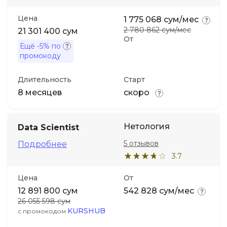
Цена
1 775 068 сум/мес
Иностранные языки
2 780 862 сум/мес
21 301 400 сум
От
Ещё
-5%
по
Soft Skills
промокоду
Длительность
Старт
ДПО
8 месяцев
скоро
Детям
Нетология
Data Scientist
Акции и промокоды
5 отзывов
Подробнее
3.7
Цена
От
12 891 800 сум
542 828 сум/мес
26 055 598 сум
KURSHUB
с промокодом