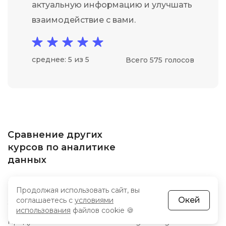
актуальную информацию и улучшать
взаимодействие с вами.
среднее: 5 из 5
Всего 575 голосов
Сравнение других
курсов по аналитике
данных
PL/SQL
Data Science
Продолжая использовать сайт, вы
Big Data
Машинное обучение
Окей
соглашаетесь с
условиями
SQL для анализа данных
Веб-аналитика
использования
файлов cookie 🍪
Бизнес-аналитика
Системная аналитика
Продуктовая аналитика
Data Engineering