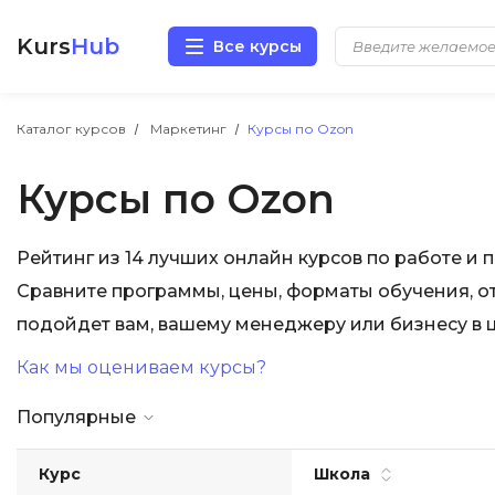
Kurs
Hub
Все курсы
Разработка
Каталог курсов
Маркетинг
Курсы по Ozon
Курсы по Ozon
Маркетинг
Дизайн
Рейтинг из 14 лучших онлайн курсов по работе 
Сравните программы, цены, форматы обучения, от
Аналитика
подойдет вам, вашему менеджеру или бизнесу в 
Менеджмент
Как мы оцениваем курсы?
Иностранные языки
Популярные
Soft Skills
Курс
Школа