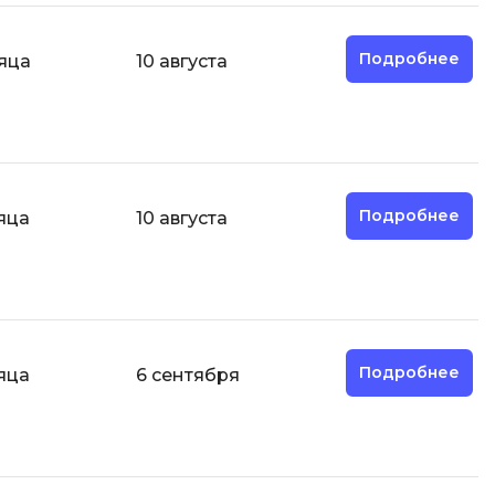
И
Подробнее
яца
10 августа
Информационная
безопасность
К
Кибербезопасность
Подробнее
яца
10 августа
Компьютерное зрение
ка
Компьютерные сети
М
Микросервисная архитектура
Подробнее
яца
6 сентября
Н
Нагрузочное тестирование
О