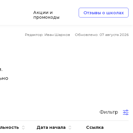
Акции и
Отзывы о школах
промокоды
Б
Редактор: Иван Шарков
Обновлено:
07 августа 2026
Базы данных
Белый хакер
Блокчейн
.
В
ьно
Вайб кодинг
ботка
Веб-разработка
Верстка на HTML и CSS
Фильтр
Д
льность
Дата начала
Ссылка
Дизайнер верстальщик