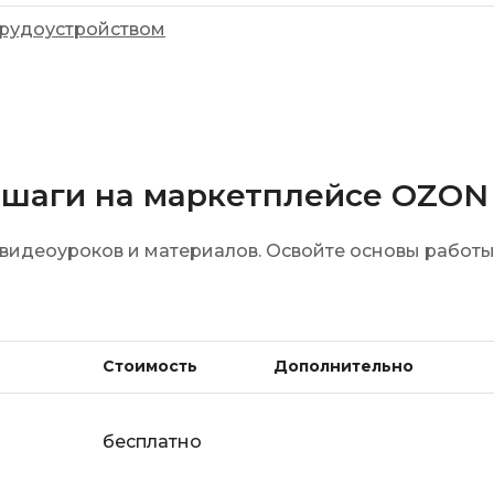
iOS разработк
Kubernetes
трудоустройством
j
L
jQuery
LibGDX
Linux
А
 шаги на маркетплейсе OZON
Автоматизаци
M
Администрир
MATLAB
видеоуроков и материалов. Освойте основы работы 
PostgreSQL
MODX
Администрир
MS Access
Алгоритмы и 
MS SQL
данных
Стоимость
Дополнительно
Microsoft Azure
Архитектор П
бесплатно