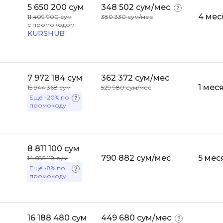
5 650 200 сум
348 502 сум/мес
Bootstrap
4 мес
11 409 900 сум
380 330 сум/мес
Q
с промокодом
Bubble
KURSHUB
QA-тестирова
C
QGIS
CI/CD
Qt Creator
7 972 184 сум
362 372 сум/мес
CentOS
1 мес
15 944 368 сум
529 980 сум/мес
R
Ещё
-20%
по
Cisco
промокоду
RabbitMQ
ClickHouse
React Native
D
Ruby
8 811 100 сум
Dart
790 882 сум/мес
5 мес
14 685 118 сум
Rust
Ещё
-8%
по
DataLens
промокоду
S
Delphi
SRE
DevOps
16 188 480 сум
449 680 сум/мес
Scala
Docker