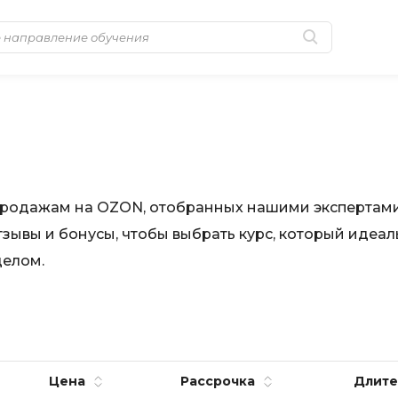
Популярные
MongoDB
Golang-разработка
MySQL
Python-разработка
N
Системное
NestJS
и продажам на OZON, отобранных нашими экспертами
администрирование
зывы и бонусы, чтобы выбрать курс, который идеал
Nginx
0 ... 9
целом.
No-Code разра
1C программирование
NoSQL
1С Администрирование
Nuxt.js
1С Битрикс
O
Цена
Рассрочка
Длите
A
OSINT