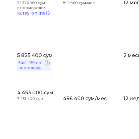
12 ме
32 376 960 сум
899 360 сум/мес
Selenium
с промокодом
Drupal
kursy-online15
Solidity
E
T
Elasticsearch
Terraform
F
Three.js
5 825 400 сум
2 мес
FastAPI
Ещё
-15%
по
Tilda
промокоду
Flask
TypeScript
Frontend-разработка
U
FullStack-разработка
4 453 000 сум
UML
496 400 сум/мес
12 не
7 431 400 сум
G
V
GitLab
VMware
Godot
VR/AR-разраб
Groovy