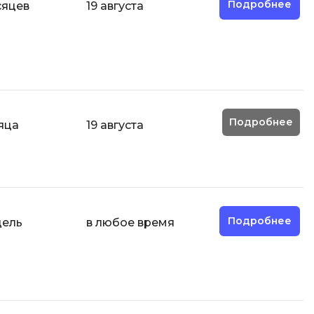
Подробнее
сяцев
19 августа
Разработка мобильных
приложений
Разработка на Kotlin
Разработка на языке C#
Разработка на языке C и C++
Подробнее
яца
19 августа
Разработка на языке Swift
Реверс инжиниринг
Робототехника для взрослых
Ручное тестирование
Подробнее
дель
в любое время
С
Сетевое администрирование
Сетевой инженер
отка
Создание интернет магазина