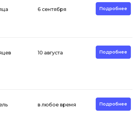
Code
Создание сайтов
Подробнее
яца
6 сентября
Создание чат-ботов
Т
Тестирование игр
Подробнее
яцев
10 августа
У
Управление дронами
Управление разработкой и IT
Ф
Фреймворк Angular
Подробнее
ель
в любое время
Фреймворк Django
Фреймворк Flutter
Фреймворк Laravel