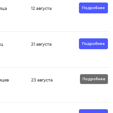
ООП
Подробнее
яца
12 августа
Операционные системы
ние
П
Парсинг
Пентест
Подробнее
яц
21 августа
Программная инженерия
Промпт инжиниринг
Р
Подробнее
яцев
23 августа
Работа с GIT
Разработка игр
Разработка игр на Unity
Разработка игр на Unreal
Engine