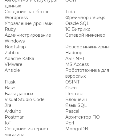
Алгоритмы и структуры
ООП
данных
Создание чат-ботов
Tilda
Wordpress
Фреймворк Vue.js
Управление дронами
Oracle SQL
Ruby
1С Битрикс
Администрирование
Сетевой инженер
Windows
Bootstrap
Реверс инжиниринг
Zabbix
Hadoop
Apache Kafka
ASP.NET
VMware
MS Access
Ansible
Робототехника для
взрослых
Flask
OSINT
Bash
Cisco
Базы данных
Пентест
Visual Studio Code
Блокчейн
Jira
Язык SQL
Arduino
Pascal
Postman
Архитектор ПО
IoT
Perl
Создание интернет
MongoDB
магазина