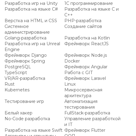
Разработка игр на Unity
1C программирование
Разработка на языке C#
Разработка на языке C и
C++
Верстка на HTML и CSS
PHP-разработка
Системное
Создание сайтов
администрирование
Golang-разработка
Разработка на Kotlin
Разработка игр на Unreal
Фреймворк ReactJS
Engine
Фреймворк Django
Фреймворк Node.js
Фреймворк Spring
Docker
PostgreSQL
Фреймворк Angular
TypeScript
Работа с GIT
VR/AR-разработка
Фреймворк Laravel
Rust
Linux
Kubernetes
Микросервисная
архитектура
Тестирование игр
Автоматизация
тестирования
Белый хакер
FullStack-разработка
No-Code разработка
Управление разработкой
и IT
Разработка на языке Swift
Фреймворк Flutter