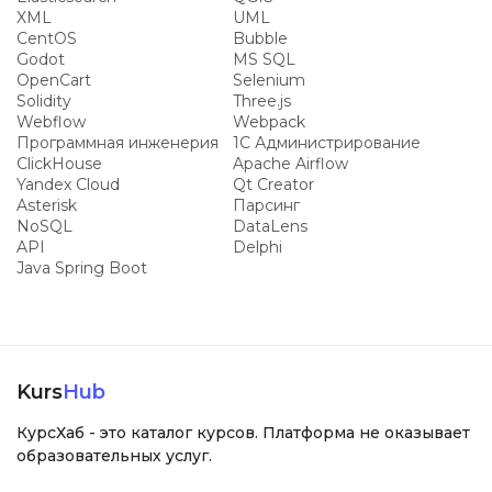
XML
UML
CentOS
Bubble
Godot
MS SQL
OpenCart
Selenium
Solidity
Three.js
Webflow
Webpack
Программная инженерия
1С Администрирование
ClickHouse
Apache Airflow
Yandex Cloud
Qt Creator
Asterisk
Парсинг
NoSQL
DataLens
API
Delphi
Java Spring Boot
Kurs
Hub
КурсХаб - это каталог курсов. Платформа не оказывает
образовательных услуг.