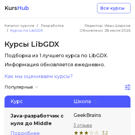
Kurs
Hub
Все курсы
Каталог курсов
Разработка
Редактор: Иван Шарков
Курсы по LibGDX
Обновлено:
28 июля 2026
Курсы LibGDX
Подборка из 1 лучшего курса по LibGDX.
Разработка
Информация обновляется ежедневно.
Как мы оцениваем курсы?
Маркетинг
Популярные
Дизайн
Курс
Школа
Аналитика
GeekBrains
Java-разработчик с
нуля до Middle
3 отзыва
Менеджмент
3.2
Подробнее