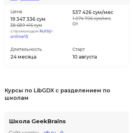
Цена
537 426 сум/мес
Иностранные языки
1 074 706 сум/мес
19 347 336 сум
От
38 689 416 сум
Soft Skills
kursy-
с промокодом
online15
ДПО
Длительность
Старт
24 месяца
10 августа
Детям
Акции и промокоды
Курсы по LibGDX с разделением по
школам
Школа GeekBrains
Сайт школы –
gb.ru