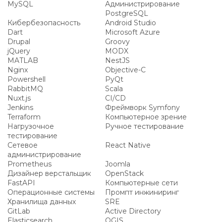
MySQL
Администрирование
PostgreSQL
Кибербезопасность
Android Studio
Dart
Microsoft Azure
Drupal
Groovy
jQuery
MODX
MATLAB
NestJS
Nginx
Objective-C
Powershell
PyQt
RabbitMQ
Scala
Nuxt.js
CI/CD
Jenkins
Фреймворк Symfony
Terraform
Компьютерное зрение
Нагрузочное
Ручное тестирование
тестирование
Сетевое
React Native
администрирование
Prometheus
Joomla
Дизайнер верстальщик
OpenStack
FastAPI
Компьютерные сети
Операционные системы
Промпт инжиниринг
Хранилища данных
SRE
GitLab
Active Directory
Elasticsearch
QGIS