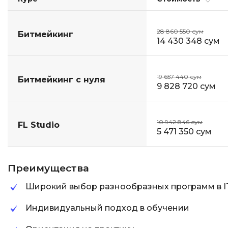
28 860 550 сум
Битмейкинг
14 430 348 сум
19 657 440 сум
Битмейкинг с нуля
9 828 720 сум
10 942 846 сум
FL Studio
5 471 350 сум
Преимущества
Широкий выбор разнообразных программ в I
Индивидуальный подход в обучении