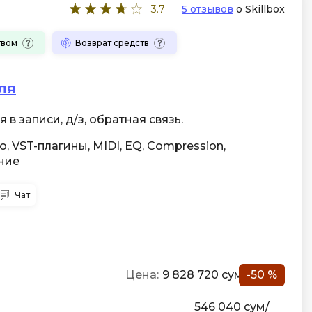
Фреймворк Node.js
3.7
5 отзывов
о Skillbox
а
Фреймворк ReactJS
твом
Возврат средств
Фреймворк Spring
Фреймворк Symfony
ля
Фреймворк Vue.js
в записи, д/з, обратная связь.
я тестирования
Х
o, VST-плагины, MIDI, EQ, Compression,
ование
Хранилища данных
ние
Я
ование Windows
Чат
Язык SQL
структуры
О
Цена:
9 828 720 сум
-50 %
546 040 сум/