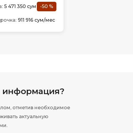
:
5 471 350 сум
-50 %
рочка:
911 916 сум/мес
а информация?
елом, отметив необходимое
еживать актуальную
ми.