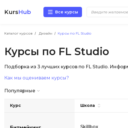
Kurs
Hub
Все курсы
Разработка
Каталог курсов
Дизайн
Курсы по FL Studio
Курсы по FL Studio
Маркетинг
Дизайн
Подборка из 3 лучших курсов по FL Studio. Инфо
Как мы оцениваем курсы?
Аналитика
Популярные
Менеджмент
Курс
Школа
Иностранные языки
Soft Skills
Skillbox
Битмейкинг