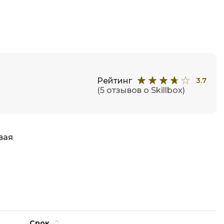
ООП
Операционные системы
ние
П
Парсинг
Рейтинг
3.7
Пентест
(5 отзывов о Skillbox)
Программная инженерия
Промпт инжиниринг
вая
Р
Работа с GIT
Разработка игр
Разработка игр на Unity
Разработка игр на Unreal
Engine
Срок