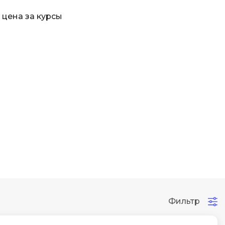
Code
Создание сайтов
 цена за курсы
Создание чат-ботов
Т
Тестирование игр
У
Управление дронами
Управление разработкой и IT
Ф
Фреймворк Angular
Фреймворк Django
Фреймворк Flutter
Фильтр
Фреймворк Laravel