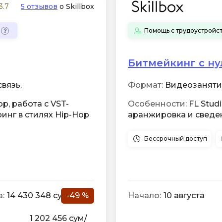
3.7
5 отзывов
о Skillbox
iOS разработк
Kubernetes
Помощь с трудоустройс
j
L
jQuery
LibGDX
Битмейкинг с ну
Linux
А
вязь.
Формат:
Видеозанятия 
Автоматизаци
M
ор, работа с VST-
Особенности:
FL Studi
Администрир
MATLAB
инг в стилях Hip-Hop
аранжировка и сведе
PostgreSQL
MODX
Администрир
Бессрочный доступ
MS Access
Алгоритмы и 
MS SQL
данных
Microsoft Azure
Архитектор П
:
14 430 348 сум
-49 %
Начало:
10 августа
1 202 456 сум/