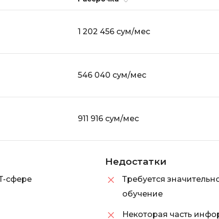
Selenium
Drupal
Solidity
1 202 456 сум/мес
E
T
Elasticsearch
Terraform
546 040 сум/мес
F
Three.js
FastAPI
Tilda
Flask
TypeScript
911 916 сум/мес
Frontend-разработка
U
FullStack-разработка
UML
Недостатки
G
V
T-сфере
Требуется значительно
GitLab
VMware
обучение
Godot
VR/AR-разраб
Groovy
Некоторая часть инфо