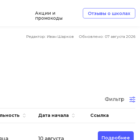
Акции и
Отзывы о школах
промокоды
Б
Редактор: Иван Шарков
Обновлено:
07 августа 2026
Базы данных
Белый хакер
Блокчейн
В
Вайб кодинг
ботка
Фильтр
Веб-разработка
Верстка на HTML и CSS
льность
Дата начала
Ссылка
Д
Дизайнер верстальщик
Подробнее
яца
10 августа