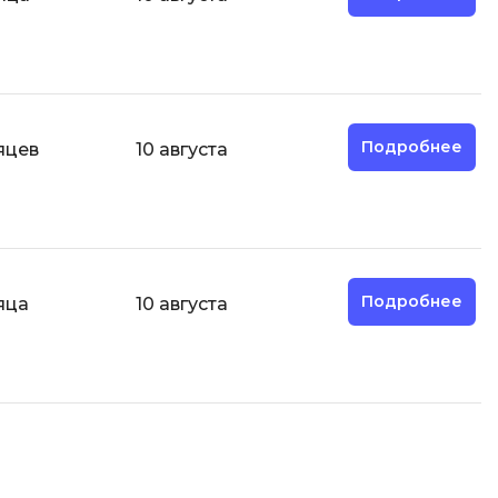
И
Информационная
безопасность
Подробнее
яцев
10 августа
К
Кибербезопасность
Компьютерное зрение
ка
Компьютерные сети
Подробнее
яца
10 августа
М
Микросервисная архитектура
Н
Нагрузочное тестирование
О