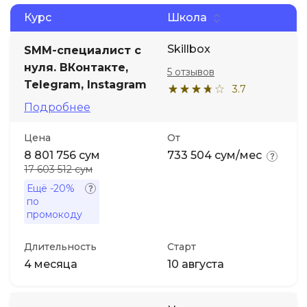
Курс
Школа
Иностранные языки
Skillbox
SMM-специалист с
нуля. ВКонтакте,
Soft Skills
5 отзывов
Telegram, Instagram
3.7
Подробнее
ДПО
Цена
От
Детям
8 801 756 сум
733 504 сум/мес
17 603 512 сум
Акции и промокоды
Ещё
-20%
по
промокоду
Длительность
Старт
4 месяца
10 августа