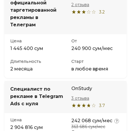
официальной
2 отзыва
таргетированной
3.2
рекламы в
Телеграм
Цена
От
1 445 400 сум
240 900 сум/мес
Длительность
Старт
2 месяца
в любое время
OnStudy
Специалист по
рекламе в Telegram
3 отзыва
Ads с нуля
3.7
Цена
242 068 сум/мес
363 686 сум/мес
2 904 816 сум