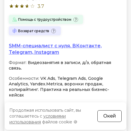
3.7
Помощь с трудоустройством
Возврат средств
SMM-специалист с нуля. ВКонтакте,
Telegram, Instagram
Формат:
Видеозанятия в записи, д/з, обратная
связь.
Особенности:
VK Ads, Telegram Ads, Google
Analytics, Yandex.Metrica, воронки продаж,
копирайтинг. Практика на реальных бизнес-
кейсах
Занятий:
3-5 часов в неделю
Продолжая использовать сайт, вы
Окей
соглашаетесь с
условиями
Бессрочный доступ
Чат
использования
файлов cookie 🍪