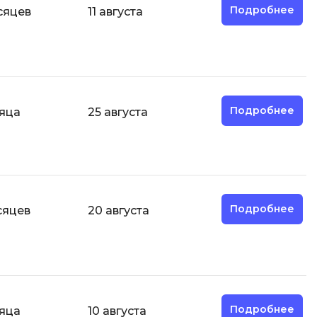
Подробнее
сяцев
11 августа
Разработка мобильных
приложений
Разработка на Kotlin
Разработка на языке C#
Разработка на языке C и C++
Подробнее
яца
25 августа
Разработка на языке Swift
Реверс инжиниринг
Робототехника для взрослых
Ручное тестирование
Подробнее
сяцев
20 августа
С
Сетевое администрирование
Сетевой инженер
отка
Создание интернет магазина
Подробнее
яца
10 августа