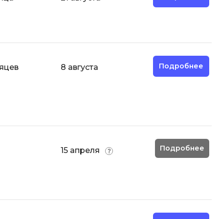
И
Информационная
безопасность
Подробнее
яцев
8 августа
К
Кибербезопасность
Компьютерное зрение
ка
Компьютерные сети
М
Подробнее
15 апреля
Микросервисная архитектура
Н
Нагрузочное тестирование
О