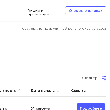
Акции и
Отзывы о школах
промокоды
Б
Редактор: Иван Шарков
Обновлено:
07 августа 2026
Базы данных
Белый хакер
Блокчейн
В
Вайб кодинг
ботка
Фильтр
Веб-разработка
Верстка на HTML и CSS
льность
Дата начала
Ссылка
Д
Дизайнер верстальщик
Подробнее
яца
21 августа