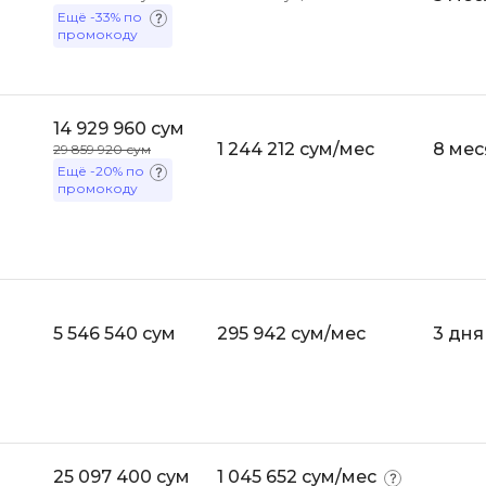
API
Ещё
-33%
по
Objective-C
промокоду
ASP.NET
OpenCart
Active Directory
OpenStack
Android-разработка
14 929 960 сум
Oracle SQL
1 244 212 сум/мес
8 мес
29 859 920 сум
Android Studio
Ещё
-20%
по
промокоду
P
Ansible
PHP-разработ
Apache Airflow
Pascal
Apache Kafka
Perl
Arduino
5 546 540 сум
295 942 сум/мес
3 дня
PostgreSQL
Asterisk
Postman
B
Powershell
Backend разработка
Prometheus
Bash
25 097 400 сум
1 045 652 сум/мес
PyQt