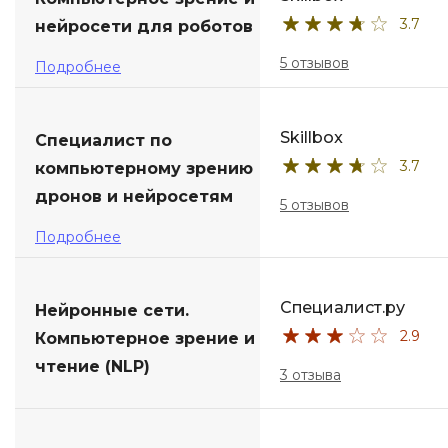
3.7
нейросети для роботов
ДПО
5 отзывов
Подробнее
Детям
Skillbox
Специалист по
3.7
компьютерному зрению
дронов и нейросетям
5 отзывов
Подробнее
Специалист.ру
Нейронные сети.
2.9
Компьютерное зрение и
чтение (NLP)
3 отзыва