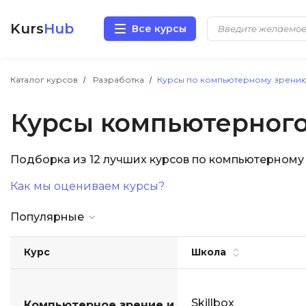
Kurs
Hub
Все курсы
Разработка
Каталог курсов
Разработка
Курсы по компьютерному зрени
Курсы компьютерного
Маркетинг
Дизайн
Подборка из 12 лучших курсов по компьютерном
Как мы оцениваем курсы?
Аналитика
Популярные
Менеджмент
Курс
Школа
Иностранные языки
Soft Skills
Skillbox
Компьютерное зрение и