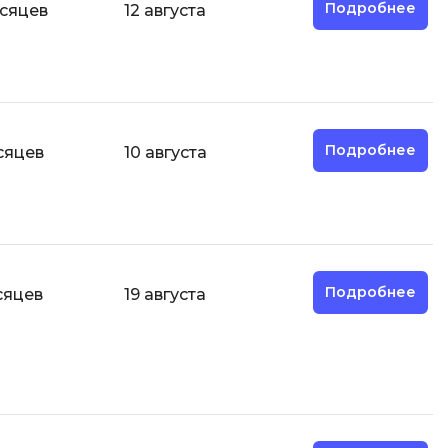
Подробнее
сяцев
12 августа
ООП
Операционные системы
ние
П
Парсинг
Подробнее
сяцев
10 августа
Пентест
Программная инженерия
Промпт инжиниринг
Р
Подробнее
сяцев
19 августа
Работа с GIT
Разработка игр
Разработка игр на Unity
Разработка игр на Unreal
Engine