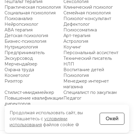
Гештальт терапия
Сексология
Практическая психология
Клинический психолог
Социальная психология
Семейная психология
Психоанализ
Психолог-консультант
Нейропсихолог
Дефектолог
АВА терапия
Психосоматика
Детская психология
Арт-терапия
Бизнес-психология
Астрология
Нутрициология
Коучинг
Предприниматель
Персональный ассистент
Экскурсовод
Технический писатель
Мерчендайзер
НЛП
Охрана труда
Воспитание детей
Косметолог
Психология
Риэлтор
Менеджер интернет
магазина
Стилист-имиджмейкер
Специалист по закупкам
Повышение квалификации
Педагог
директоров
Для пенсионеров
Продолжая использовать сайт, вы
Окей
соглашаетесь с
условиями
использования
файлов cookie 🍪