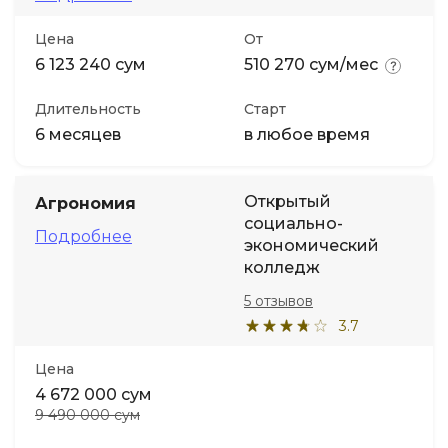
Цена
От
Иностранные языки
6 123 240 сум
510 270 сум/мес
Soft Skills
Длительность
Старт
6 месяцев
в любое время
ДПО
Открытый
Агрономия
Детям
социально-
Подробнее
экономический
колледж
Акции и промокоды
5 отзывов
3.7
Цена
4 672 000 сум
9 490 000 сум