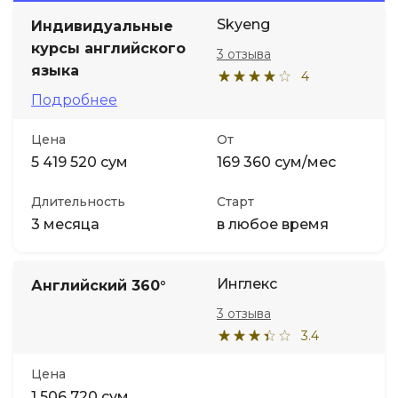
Skyeng
Индивидуальные
Иностранные языки
курсы английского
3 отзыва
языка
4
Soft Skills
Подробнее
Цена
От
ДПО
5 419 520 сум
169 360 сум/мес
Детям
Длительность
Старт
3 месяца
в любое время
Акции и промокоды
Инглекс
Английский 360°
3 отзыва
3.4
Цена
1 506 720 сум