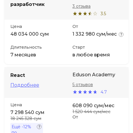
разработчик
3 отзыва
3.5
Цена
От
48 034 000 сум
1 332 980 сум/мес
Длительность
Старт
7 месяцев
в любое время
Eduson Academy
React
5 отзывов
Подробнее
4.7
Цена
608 090 сум/мес
1 520 444 сум/мес
7 298 540 сум
От
18 245 328 сум
Ещё
-12%
по