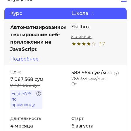
Курс
Школа
Иностранные языки
Skillbox
Автоматизированное
Soft Skills
тестирование веб-
5 отзывов
приложений на
3.7
ДПО
JavaScript
Подробнее
Детям
Цена
588 964 сум/мес
785 334 сум/мес
Акции и промокоды
7 067 568 сум
От
9 424 008 сум
Ещё
-47%
по
промокоду
Длительность
Старт
4 месяца
6 августа