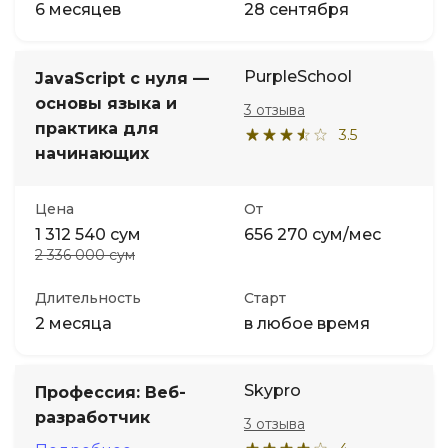
6 месяцев
28 сентября
PurpleSchool
JavaScript с нуля —
основы языка и
3 отзыва
практика для
3.5
начинающих
Цена
От
1 312 540 сум
656 270 сум/мес
2 336 000 сум
Длительность
Старт
2 месяца
в любое время
Skypro
Профессия: Веб-
разработчик
3 отзыва