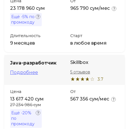
Цена
От
23 178 960 сум
965 790 сум/мес
Ещё
-5%
по
промокоду
Длительность
Старт
9 месяцев
в любое время
Skillbox
Java-разработчик
5 отзывов
Подробнее
3.7
Цена
От
13 617 420 сум
567 356 сум/мес
27 234 986 сум
Ещё
-20%
по
промокоду