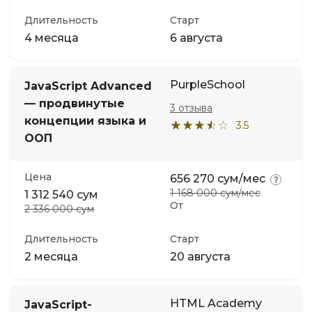
Длительность
Старт
4 месяца
6 августа
PurpleSchool
JavaScript Advanced
— продвинутые
3 отзыва
концепции языка и
3.5
ООП
Цена
656 270 сум/мес
1 168 000 сум/мес
1 312 540 сум
От
2 336 000 сум
Длительность
Старт
2 месяца
20 августа
HTML Academy
JavaScript-