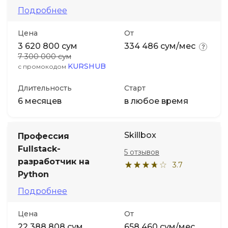
Подробнее
Цена
От
3 620 800 сум
334 486 сум/мес
7 300 000 сум
KURSHUB
с промокодом
Длительность
Старт
6 месяцев
в любое время
Skillbox
Профессия
Fullstack-
5 отзывов
разработчик на
3.7
Python
Подробнее
Цена
От
22 388 808 сум
658 460 сум/мес