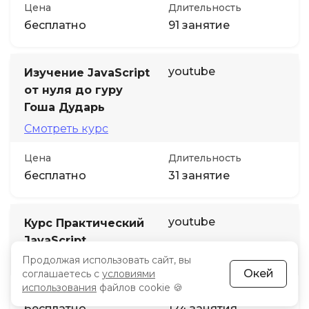
Цена
Длительность
бесплатно
91 занятие
youtube
Изучение JavaScript
от нуля до гуру
Гоша Дударь
Смотреть курс
Цена
Длительность
бесплатно
31 занятие
youtube
Курс Практический
JavaScript
Продолжая использовать сайт, вы
Смотреть курс
Окей
соглашаетесь с
условиями
использования
файлов cookie 🍪
Цена
Длительность
бесплатно
124 занятия