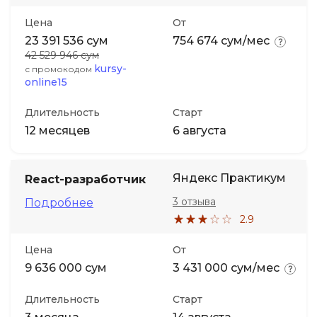
Цена
От
23 391 536 сум
754 674 сум/мес
42 529 946 сум
kursy-
с промокодом
online15
Длительность
Старт
12 месяцев
6 августа
Яндекс Практикум
React-разработчик
3 отзыва
Подробнее
2.9
Цена
От
9 636 000 сум
3 431 000 сум/мес
Длительность
Старт