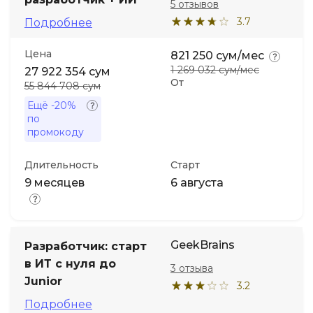
5 отзывов
3.7
Подробнее
Цена
821 250 сум/мес
1 269 032 сум/мес
27 922 354 сум
От
55 844 708 сум
Ещё
-20%
по
промокоду
Длительность
Старт
9 месяцев
6 августа
GeekBrains
Разработчик: старт
в ИТ с нуля до
3 отзыва
Junior
3.2
Подробнее