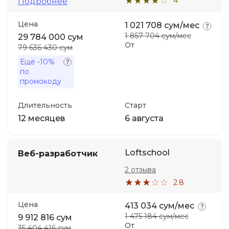
4
Подробнее
Цена
1 021 708 сум/мес
1 857 704 сум/мес
29 784 000 сум
От
79 636 430 сум
Ещё
-10%
по
промокоду
Длительность
Старт
12 месяцев
6 августа
Loftschool
Веб-разработчик
2 отзыва
2.8
Цена
413 034 сум/мес
1 475 184 сум/мес
9 912 816 сум
От
35 404 416 сум