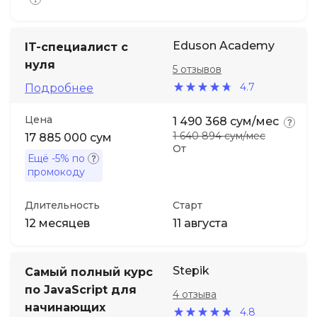
Eduson Academy
IT-специалист с
нуля
5 отзывов
4.7
Подробнее
Цена
1 490 368 сум/мес
1 640 894 сум/мес
17 885 000 сум
От
Ещё
-5%
по
промокоду
Длительность
Старт
12 месяцев
11 августа
Stepik
Самый полный курс
по JavaScript для
4 отзыва
начинающих
4.8