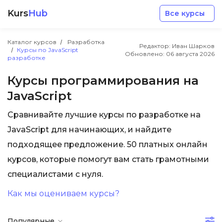
Kurs
Hub
Все курсы
Каталог курсов
Разработка
Редактор: Иван Шарков
Курсы по JavaScript
Обновлено:
06 августа 2026
разработке
Курсы программирования на
JavaScript
Разработка
Сравнивайте лучшие курсы по разработке на
JavaScript для начинающих, и найдите
Маркетинг
подходящее предложение. 50 платных онлайн
курсов, которые помогут вам стать грамотными
Дизайн
специалистами с нуля.
Аналитика
Как мы оцениваем курсы?
Менеджмент
Популярные