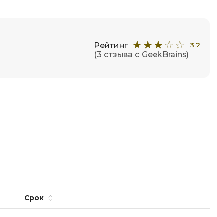
Фреймворк Node.js
а
Фреймворк ReactJS
Фреймворк Spring
Рейтинг
3.2
Фреймворк Symfony
(3 отзыва о GeekBrains)
Фреймворк Vue.js
я тестирования
Х
ование
Хранилища данных
Я
ование Windows
Язык SQL
структуры
О
Срок