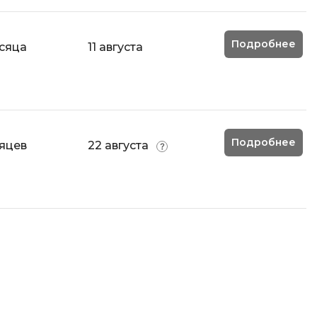
Code
Создание сайтов
Создание чат-ботов
Подробнее
сяца
11 августа
Т
Тестирование игр
У
Подробнее
яцев
22 августа
Управление дронами
Управление разработкой и IT
Ф
Фреймворк Angular
Фреймворк Django
Фреймворк Flutter
Фреймворк Laravel