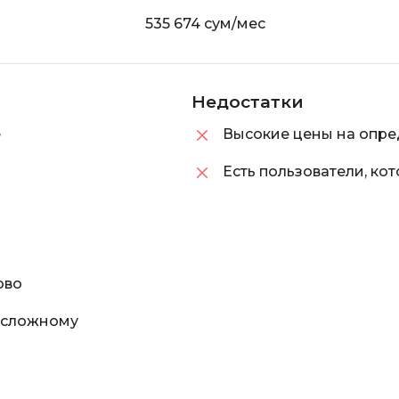
535 674 сум/мес
Недостатки
е
Высокие цены на опр
Есть пользователи, ко
ово
к сложному