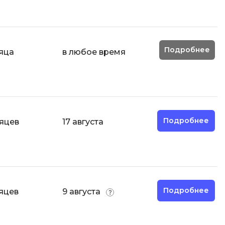
ООП
Операционные системы
ние
Подробнее
яца
в любое время
П
Парсинг
Пентест
Программная инженерия
Промпт инжиниринг
Подробнее
яцев
17 августа
Р
Работа с GIT
Разработка игр
Подробнее
яцев
9 августа
Разработка игр на Unity
Разработка игр на Unreal
Engine