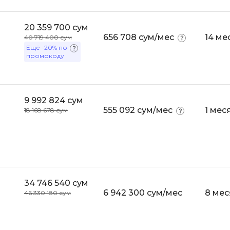
Selenium
Drupal
20 359 700 сум
Solidity
656 708 сум/мес
14 ме
40 719 400 сум
E
Ещё
-20%
по
T
промокоду
Elasticsearch
Terraform
F
Three.js
FastAPI
9 992 824 сум
Tilda
555 092 сум/мес
1 мес
18 168 678 сум
Flask
TypeScript
Frontend-разработка
U
FullStack-разработка
UML
G
34 746 540 сум
V
GitLab
6 942 300 сум/мес
8 мес
46 330 180 сум
VMware
Godot
VR/AR-разраб
Groovy