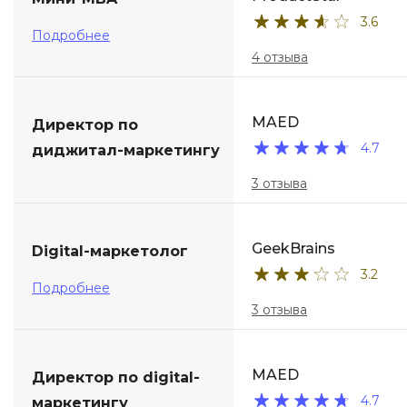
3.6
ДПО
Подробнее
4 отзыва
Детям
MAED
Директор по
4.7
диджитал-маркетингу
3 отзыва
GeekBrains
Digital-маркетолог
3.2
Подробнее
3 отзыва
MAED
Директор по digital-
4.7
маркетингу