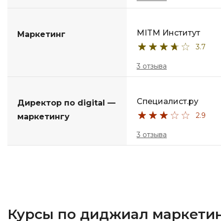
MITM Институт
Маркетинг
3.7
3 отзыва
Специалист.ру
Директор по digital —
2.9
маркетингу
3 отзыва
Курсы по диджиал маркетин