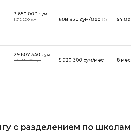
Visual Studio 
H
3 650 000 сум
W
608 820 сум/мес
54 ме
Hadoop
5 212 200 сум
Webflow
I
Webpack
IoT
Wordpress
29 607 340 сум
J
X
5 920 300 сум/мес
8 мес
39 478 400 сум
Java-разработка
XML
JavaScript-разработка
Y
Java Spring Boot
Yandex Cloud
Jenkins
Z
Jira
Zabbix
Joomla
гу с разделением по школам
i
K