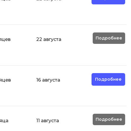
И
Информационная
безопасность
Подробнее
яцев
22 августа
К
Кибербезопасность
Компьютерное зрение
ка
Компьютерные сети
Подробнее
яцев
16 августа
М
Микросервисная архитектура
Н
Нагрузочное тестирование
Подробнее
яца
11 августа
О