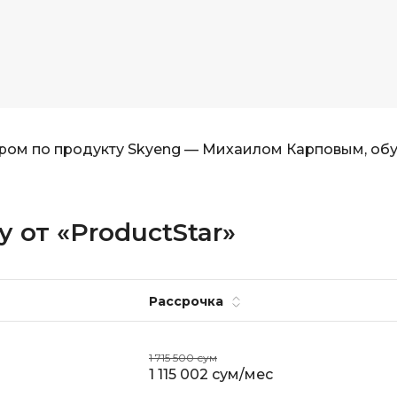
ром по продукту Skyeng — Михаилом Карповым, об
 от «ProductStar»
Рассрочка
1 715 500 сум
1 115 002 сум/мес