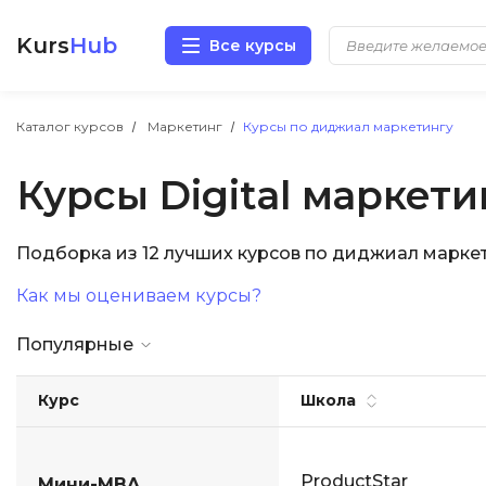
Kurs
Hub
Все курсы
Разработка
Каталог курсов
Маркетинг
Курсы по диджиал маркетингу
Курсы Digital маркети
Маркетинг
Дизайн
Подборка из 12 лучших курсов по диджиал марке
Как мы оцениваем курсы?
Аналитика
Популярные
Менеджмент
Курс
Школа
Иностранные языки
Soft Skills
ProductStar
Мини-MBA