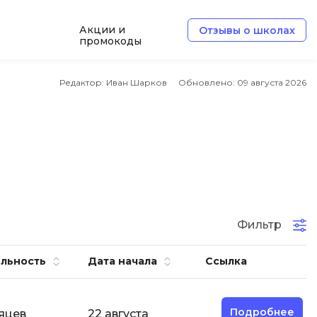
Акции и
Отзывы о школах
промокоды
Б
Редактор: Иван Шарков
Обновлено:
09 августа 2026
Базы данных
Белый хакер
Блокчейн
В
Вайб кодинг
ботка
Фильтр
Веб-разработка
Верстка на HTML и CSS
льность
Дата начала
Ссылка
Д
Дизайнер верстальщик
Подробнее
яцев
22 августа