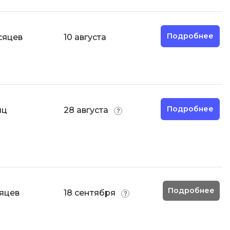
Разработка мобильных
приложений
Подробнее
сяцев
10 августа
Разработка на Kotlin
Разработка на языке C#
Разработка на языке C и C++
Разработка на языке Swift
Подробнее
яц
28 августа
Реверс инжиниринг
Робототехника для взрослых
Ручное тестирование
С
Сетевое администрирование
Подробнее
яцев
18 сентября
Сетевой инженер
отка
Создание интернет магазина