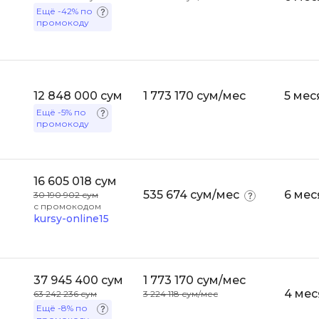
API
Ещё
-42%
по
Objective-C
промокоду
ASP.NET
OpenCart
Active Directory
OpenStack
Android-разработка
Oracle SQL
12 848 000 сум
1 773 170 сум/мес
5 мес
Android Studio
Ещё
-5%
по
промокоду
P
Ansible
PHP-разработ
Apache Airflow
Pascal
Apache Kafka
16 605 018 сум
535 674 сум/мес
6 мес
30 190 902 сум
Perl
Arduino
с промокодом
kursy-online15
PostgreSQL
Asterisk
Postman
B
Powershell
37 945 400 сум
1 773 170 сум/мес
Backend разработка
4 мес
Prometheus
63 242 236 сум
3 224 118 сум/мес
Bash
Ещё
-8%
по
PyQt