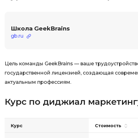
Школа GeekBrains
gb.ru
Цель команды GeekBrains — ваше трудоустройство
государственной лицензией, создающая совреме
актуальным профессиям.
Курс по диджиал маркетингу
Курс
Стоимость