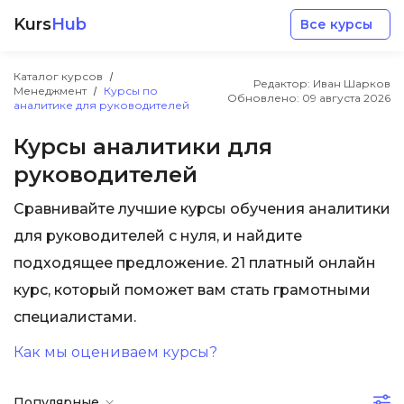
Kurs
Hub
Все курсы
Каталог курсов
Редактор: Иван Шарков
Менеджмент
Курсы по
Обновлено:
09 августа 2026
аналитике для руководителей
Курсы аналитики для
руководителей
Разработка
Сравнивайте лучшие курсы обучения аналитики
для руководителей с нуля, и найдите
Маркетинг
подходящее предложение. 21 платный онлайн
курс, который поможет вам стать грамотными
Дизайн
специалистами.
Аналитика
Как мы оцениваем курсы?
Менеджмент
Популярные