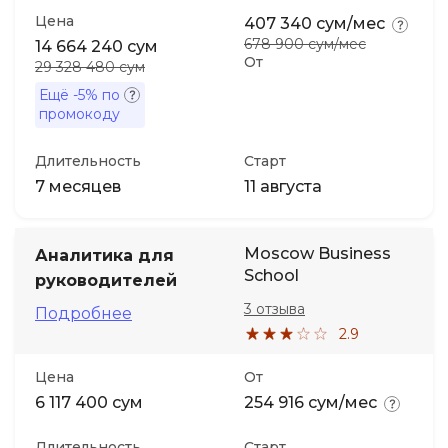
Цена
407 340 сум/мес
678 900 сум/мес
14 664 240 сум
От
29 328 480 сум
Ещё
-5%
по
промокоду
Длительность
Старт
7 месяцев
11 августа
Moscow Business
Аналитика для
School
руководителей
3 отзыва
Подробнее
2.9
Цена
От
6 117 400 сум
254 916 сум/мес
Длительность
Старт