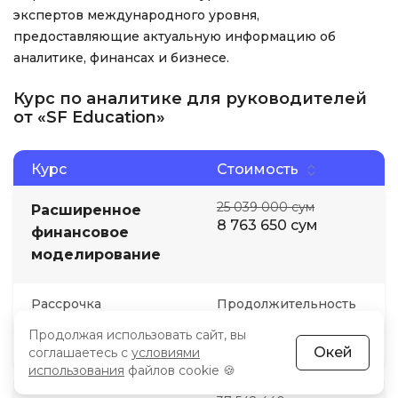
экспертов международного уровня,
предоставляющие актуальную информацию об
аналитике, финансах и бизнесе.
Курс по аналитике для руководителей
от «SF Education»
Курс
Стоимость
25 039 000 сум
Расширенное
8 763 650 сум
финансовое
моделирование
Рассрочка
Продолжительность
1 247 132 сум
4 месяца
Продолжая использовать сайт, вы
486 910 сум/мес
Окей
соглашаетесь с
условиями
использования
файлов cookie 🍪