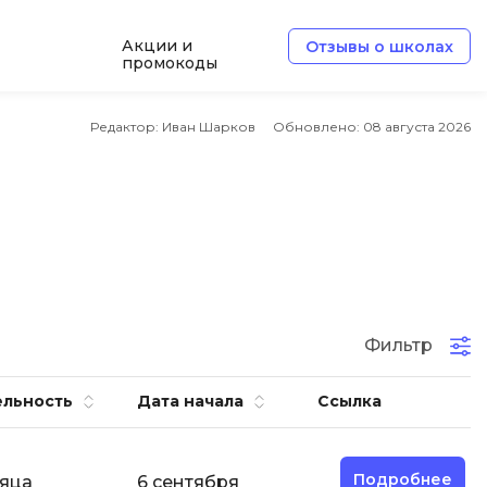
Акции и
Отзывы о школах
промокоды
Б
Редактор: Иван Шарков
Обновлено:
08 августа 2026
Базы данных
Белый хакер
Блокчейн
В
Вайб кодинг
ботка
Фильтр
Веб-разработка
Верстка на HTML и CSS
ельность
Дата начала
Ссылка
Д
Дизайнер верстальщик
Подробнее
сяца
6 сентября