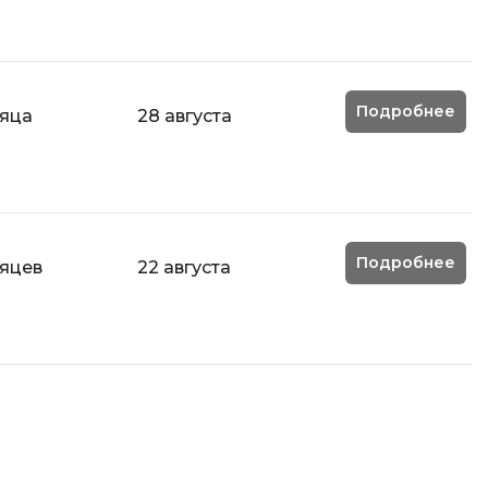
Code
Создание сайтов
Создание чат-ботов
Т
Подробнее
сяца
28 августа
Тестирование игр
У
Управление дронами
Подробнее
Управление разработкой и IT
сяцев
22 августа
Ф
Фреймворк Angular
Фреймворк Django
Фреймворк Flutter
Фреймворк Laravel