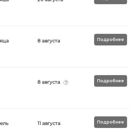
Разработка мобильных
приложений
Разработка на Kotlin
Разработка на языке C#
Подробнее
сяца
8 августа
Разработка на языке C и C++
Разработка на языке Swift
Реверс инжиниринг
Робототехника для взрослых
Подробнее
8 августа
Ручное тестирование
С
Сетевое администрирование
Сетевой инженер
Подробнее
дель
11 августа
отка
Создание интернет магазина