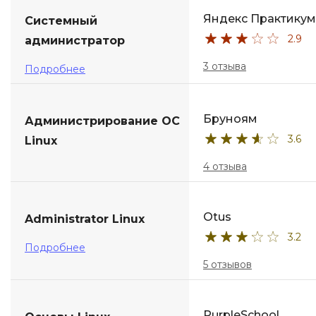
Яндекс Практикум
Системный
2.9
администратор
3 отзыва
Подробнее
Бруноям
Администрирова­ние ОС
3.6
Linux
4 отзыва
Otus
Administrator Linux
3.2
Подробнее
5 отзывов
PurpleSchool