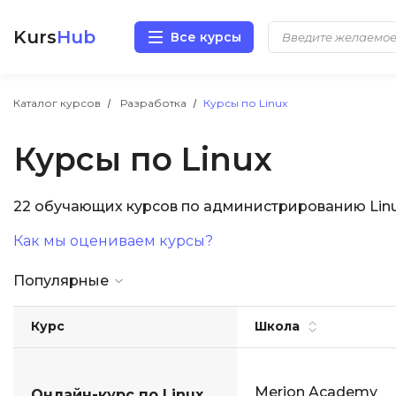
Kurs
Hub
Все курсы
Разработка
Каталог курсов
Разработка
Курсы по Linux
Курсы по Linux
Маркетинг
Дизайн
22 обучающих курсов по администрированию Linux
Как мы оцениваем курсы?
Аналитика
Популярные
Менеджмент
Курс
Школа
Иностранные языки
Soft Skills
Merion Academy
Онлайн-курс по Linux