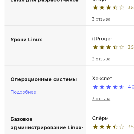
3.5
3 отзыва
itProger
Уроки Linux
3.5
3 отзыва
Хекслет
Операционные системы
4.6
Подробнее
3 отзыва
Слёрм
Базовое
3.5
администрирование Linux-