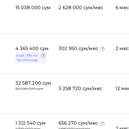
Bootstrap
15 038 000 сум
2 628 000 сум/мес
6 ме
Q
Bubble
QA-тестирова
C
QGIS
CI/CD
Qt Creator
CentOS
4 365 400 сум
302 950 сум/мес
2 ме
R
Ещё
-15%
по
Cisco
промокоду
RabbitMQ
ClickHouse
React Native
D
32 587 200 сум
Ruby
3 258 720 сум/мес
12 ме
36 208 000 сум
Dart
Rust
DataLens
S
Delphi
SRE
DevOps
1 312 540 сум
656 270 сум/мес
Scala
2 ме
Docker
2 336 000 сум
1 168 000 сум/мес