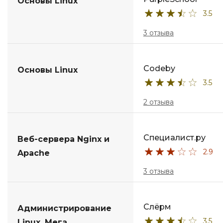
Основы Linux
3.5
3 отзыва
Codeby
Основы Linux
3.5
2 отзыва
Специалист.ру
Веб-сервера Nginx и
2.9
Apache
3 отзыва
Слёрм
Администрирование
3.5
Linux. Мега