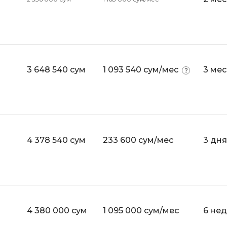
Selenium
Drupal
Solidity
E
T
Elasticsearch
Terraform
3 648 540 сум
1 093 540 сум/мес
3 ме
F
Three.js
FastAPI
Tilda
Flask
TypeScript
Frontend-разработка
4 378 540 сум
233 600 сум/мес
3 дня
U
FullStack-разработка
UML
G
V
GitLab
VMware
Godot
4 380 000 сум
1 095 000 сум/мес
6 не
VR/AR-разраб
Groovy