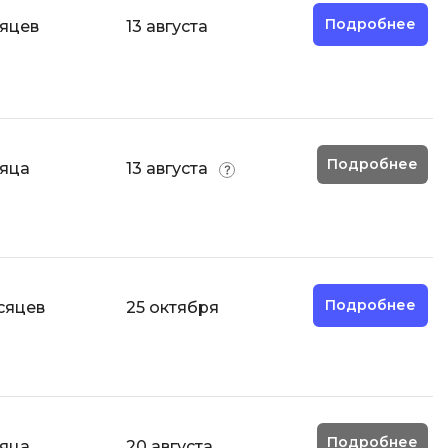
Подробнее
ООП
сяцев
13 августа
Операционные системы
ние
П
Парсинг
Подробнее
сяца
13 августа
Пентест
Программная инженерия
Промпт инжиниринг
Р
Подробнее
сяцев
25 октября
Работа с GIT
Разработка игр
Разработка игр на Unity
Разработка игр на Unreal
Engine
Подробнее
сяца
20 августа