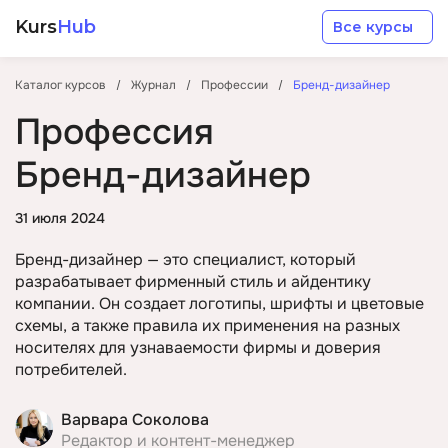
Kurs
Hub
Все курсы
Каталог курсов
Журнал
Профессии
Бренд-дизайнер
Профессия
Бренд-дизайнер
Разработка
31 июля 2024
Бренд-дизайнер — это специалист, который
Маркетинг
разрабатывает фирменный стиль и айдентику
компании. Он создает логотипы, шрифты и цветовые
схемы, а также правила их применения на разных
Дизайн
носителях для узнаваемости фирмы и доверия
потребителей.
Аналитика
Варвара Соколова
Менеджмент
Редактор и контент-менеджер