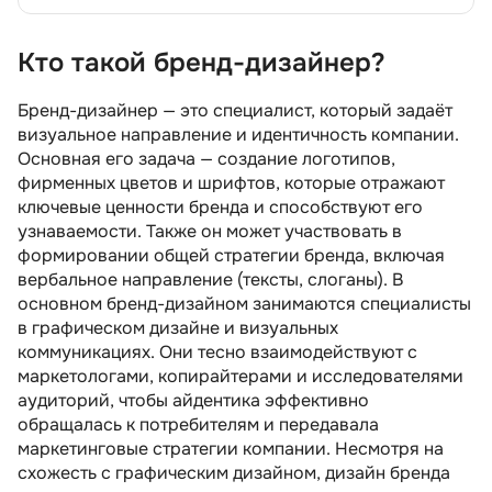
Кто такой бренд-дизайнер?
Кто такой бренд-дизайнер?
Чем занимается бренд-дизайнер
Бренд-дизайнер — это специалист, который задаёт
визуальное направление и идентичность компании.
Какими знаниями и умениями должен
Основная его задача — создание логотипов,
обладать brand дизайнер
фирменных цветов и шрифтов, которые отражают
Минимальные требования к кандидатам на
ключевые ценности бренда и способствуют его
должность специалиста по брендингу
узнаваемости. Также он может участвовать в
формировании общей стратегии бренда, включая
Карьерный рост специалиста по брендингу
вербальное направление (тексты, слоганы). В
Какие зарплаты у бренд designers
основном бренд-дизайном занимаются специалисты
в графическом дизайне и визуальных
Плюсы и минусы профессии бренд
коммуникациях. Они тесно взаимодействуют с
дизайнера
маркетологами, копирайтерами и исследователями
Как стать бренд дизайнером
аудиторий, чтобы айдентика эффективно
обращалась к потребителям и передавала
Рекомендуем посмотреть курсы по бренд
маркетинговые стратегии компании. Несмотря на
дизайну
схожесть с графическим дизайном, дизайн бренда
Несколько советов для соискателей на