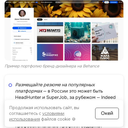
Пример портфолио бренд-дизайнера на Behance
Размещайте резюме на популярных
платформах
— в России это может быть
HeadHunter и SuperJob, за рубежом — Indeed
и Glassdoor.
Продолжая использовать сайт, вы
Регулярно обновляйте свои данные
—
Окей
соглашаетесь с
условиями
убедитесь, что ваше портфолио и
использования
файлов cookie 🍪
профессиональные профили содержат