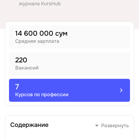
журнала KursHub
Иностранные языки
Soft Skills
14 600 000 сум
Средняя зарплата
ДПО
220
Детям
Вакансий
Акции и промокоды
7
Курсов по профессии
Содержание
Развернуть