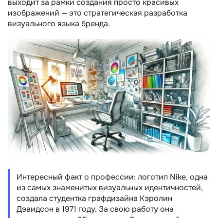
выходит за рамки создания просто красивых
должность специалиста по визуальной
изображений — это стратегическая разработка
идентификации бренда
визуального языка бренда.
Список рекомендуемых книг для
начинающих специалистов по брендингу
Резюме
Интересный факт о профессии: логотип Nike, одна
из самых знаменитых визуальных идентичностей,
создала студентка графдизайна Кэролин
Дэвидсон в 1971 году. За свою работу она