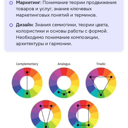
Маркетинг
: Понимание теории продвижения
Bang Bang Education
4 отзыва
товаров и услуг, знание ключевых
маркетинговых понятий и терминов.
Цена 5 029 700
Подробнее
сум
Дизайн
: Знания семиотики, теории цвета,
колористики и основы работы с формой.
Необходимо понимание композиции,
архитектуры и гармонии.