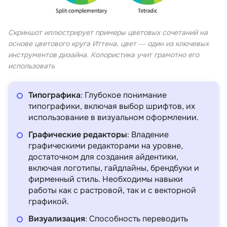
Скриншот иллюстрирует примеры цветовых сочетаний на
основе цветового круга Иттена, цвет ― один из ключевых
инструментов дизайна. Колористика учит грамотно его
использовать
Типографика
: Глубокое понимание
типографики, включая выбор шрифтов, их
использование в визуальном оформлении.
Графические редакторы
: Владение
графическими редакторами на уровне,
достаточном для создания айдентики,
включая логотипы, гайдлайны, брендбуки и
фирменный стиль. Необходимы навыки
работы как с растровой, так и с векторной
графикой.
Визуализация
: Способность переводить