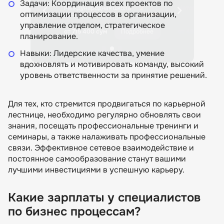
Задачи: Координация всех проектов по
5 отзывов
Международная школа
2
Нетология
оптимизации процессов в организации,
профессий
отзыва
управление отделом, стратегическое
Подробнее
от 715 400 сум
Подробнее
от 481 070 сум
планирование.
Навыки: Лидерские качества, умение
вдохновлять и мотивировать команду, высокий
уровень ответственности за принятие решений.
Для тех, кто стремится продвигаться по карьерной
лестнице, необходимо регулярно обновлять свои
знания, посещать профессиональные тренинги и
семинары, а также налаживать профессиональные
связи. Эффективное сетевое взаимодействие и
постоянное самообразование станут вашими
лучшими инвестициями в успешную карьеру.
Какие зарплаты у специалистов
по бизнес процессам?