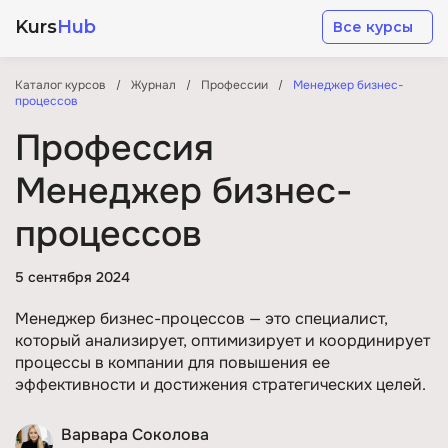
Kurs
Hub
Все курсы
Каталог курсов
Журнал
Профессии
Менеджер бизнес-
процессов
Профессия
Менеджер бизнес-
Разработка
процессов
Маркетинг
5 сентября 2024
Менеджер бизнес-процессов — это специалист,
Дизайн
который анализирует, оптимизирует и координирует
процессы в компании для повышения ее
Аналитика
эффективности и достижения стратегических целей.
Варвара Соколова
Менеджмент