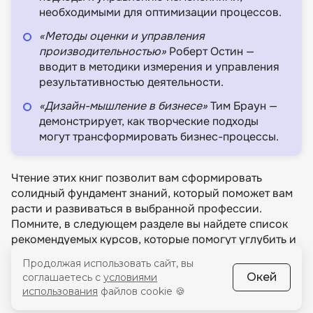
необходимыми для оптимизации процессов.
«Методы оценки и управления
производительностью»
Роберт Остин —
вводит в методики измерения и управления
результативностью деятельности.
«Дизайн-мышление в бизнесе»
Тим Браун —
демонстрирует, как творческие подходы
могут трансформировать бизнес-процессы.
Чтение этих книг позволит вам сформировать
солидный фундамент знаний, который поможет вам
расти и развиваться в выбранной профессии.
Помните, в следующем разделе вы найдете список
рекомендуемых курсов, которые помогут углубить и
систематизировать полученные знания и навыки.
Продолжая использовать сайт, вы
Окей
соглашаетесь с
условиями
Резюме
использования
файлов cookie 🍪