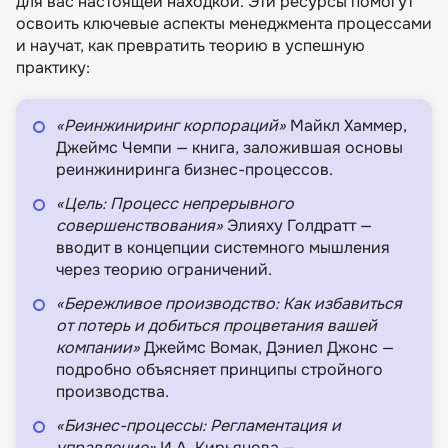
для вас настоящей находкой. Эти ресурсы помогут
освоить ключевые аспекты менеджмента процессами
и научат, как превратить теорию в успешную
практику:
«Реинжиниринг корпораций»
Майкл Хаммер,
Джеймс Чемпи — книга, заложившая основы
реинжиниринга бизнес-процессов.
«Цель: Процесс непрерывного
совершенствования»
Элияху Голдратт —
вводит в концепции системного мышления
через теорию ограничений.
«Бережливое производство: Как избавиться
от потерь и добиться процветания вашей
компании»
Джеймс Вомак, Дэниел Джонс —
подробно объясняет принципы стройного
производства.
«Бизнес-процессы: Регламентация и
управление»
И.А. Кирьянова —