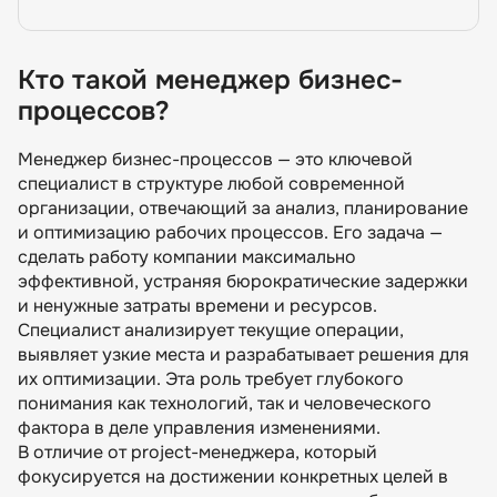
Кто такой менеджер бизнес-
Кто такой менеджер бизнес-процессов?
процессов?
Чем занимается специалист по бизнес
процессам
Менеджер бизнес-процессов — это ключевой
Какими знаниями и умениями должен
специалист в структуре любой современной
обладать менеджер бизнес процессов
организации, отвечающий за анализ, планирование
и оптимизацию рабочих процессов. Его задача —
Минимальные требования к кандидатам на
должность специалиста по бизнес процессам
сделать работу компании максимально
эффективной, устраняя бюрократические задержки
Карьерный рост менеджеров бизнес
и ненужные затраты времени и ресурсов.
процессов
Специалист анализирует текущие операции,
Какие зарплаты у специалистов по бизнес
выявляет узкие места и разрабатывает решения для
процессам?
их оптимизации. Эта роль требует глубокого
понимания как технологий, так и человеческого
Плюсы и минусы профессии
фактора в деле управления изменениями.
Как стать менеджером бизнес процессов
В отличие от project-менеджера, который
фокусируется на достижении конкретных целей в
Рекомендуем посмотреть курсы по бизнес