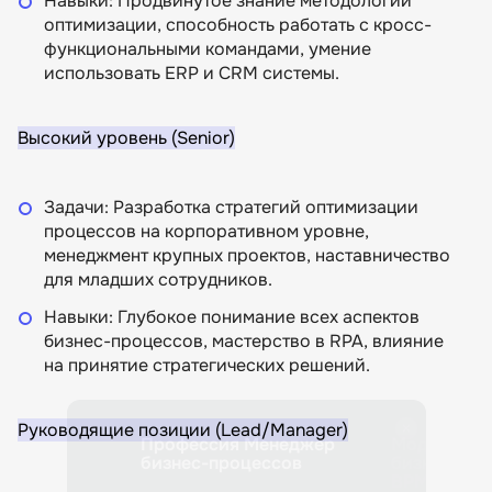
Навыки: Продвинутое знание методологий
оптимизации, способность работать с кросс-
функциональными командами, умение
использовать ERP и CRM системы.
Высокий уровень (Senior)
Задачи: Разработка стратегий оптимизации
процессов на корпоративном уровне,
менеджмент крупных проектов, наставничество
для младших сотрудников.
Навыки: Глубокое понимание всех аспектов
бизнес-процессов, мастерство в RPA, влияние
на принятие стратегических решений.
Руководящие позиции (Lead/Manager)
изнес-
Профессия Менеджер
Моделиров
бизнес-процессов
бизнес-про
BPMN 2.0