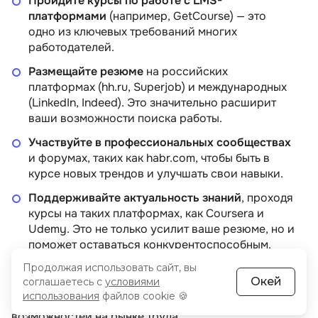
Пройдите курсы по работе с LMS-
платформами
(например, GetCourse) — это
одно из ключевых требований многих
работодателей.
Размещайте резюме
на российских
платформах (hh.ru, Superjob) и международных
(LinkedIn, Indeed). Это значительно расширит
ваши возможности поиска работы.
Участвуйте в профессиональных сообществах
и форумах, таких как habr.com, чтобы быть в
курсе новых трендов и улучшать свои навыки.
Поддерживайте актуальность знаний
, проходя
курсы на таких платформах, как Coursera и
Udemy. Это не только усилит ваше резюме, но и
поможет оставаться конкурентоспособным.
Продолжая использовать сайт, вы
Окей
соглашаетесь с
условиями
Следуя этим рекомендациям, вы сможете укрепить
использования
файлов cookie 🍪
свои позиции как кандидат и получить больше
возможностей на рынке труда.