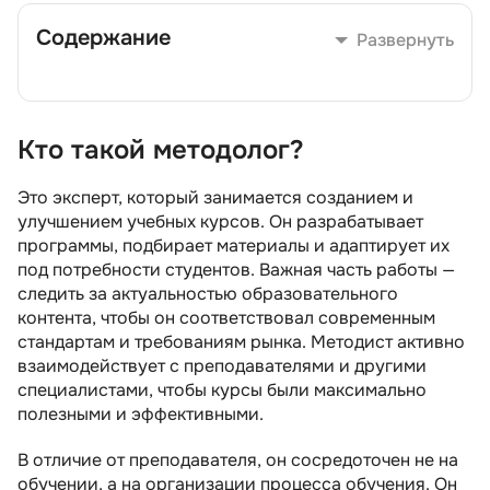
Содержание
Развернуть
Кто такой методолог?
Кто такой методолог?
Чем занимается методист?
Это эксперт, который занимается созданием и
улучшением учебных курсов. Он разрабатывает
Какими знаниями и умениями должен
программы, подбирает материалы и адаптирует их
обладать методолог
под потребности студентов. Важная часть работы —
Минимальные требования к кандидатам на
следить за актуальностью образовательного
должность методиста
контента, чтобы он соответствовал современным
стандартам и требованиям рынка. Методист активно
Карьерный рост методиста
взаимодействует с преподавателями и другими
Какие зарплаты у методиста
специалистами, чтобы курсы были максимально
полезными и эффективными.
Плюсы и минусы профессии
В отличие от преподавателя, он сосредоточен не на
Как стать методологом
обучении, а на организации процесса обучения. Он