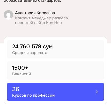
образовательных стандартов.
Иностранные языки
Анастасия Киселёва
Контент-менеджер раздела
новостей сайта KursHub
Soft Skills
ДПО
24 760 578 сум
Средняя зарплата
Детям
1500+
Акции и промокоды
Вакансий
26
Курсов по профессии