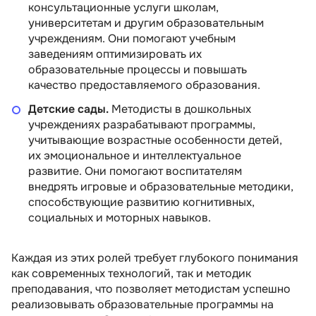
консультационные услуги школам,
5 отзывов
Skillbox
5 отзывов
университетам и другим образовательным
учреждениям. Они помогают учебным
Подробнее
от 582 686 сум
Подробнее
заведениям оптимизировать их
образовательные процессы и повышать
качество предоставляемого образования.
Детские сады.
Методисты в дошкольных
учреждениях разрабатывают программы,
учитывающие возрастные особенности детей,
их эмоциональное и интеллектуальное
развитие. Они помогают воспитателям
внедрять игровые и образовательные методики,
способствующие развитию когнитивных,
социальных и моторных навыков.
Каждая из этих ролей требует глубокого понимания
как современных технологий, так и методик
преподавания, что позволяет методистам успешно
реализовывать образовательные программы на