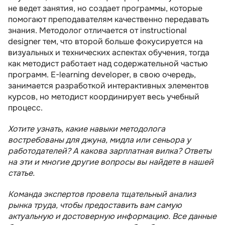
Рекомендуем посмотреть курсы по
не ведет занятия, но создает программы, которые
управлению образовательными
помогают преподавателям качественно передавать
программами
знания. Методолог отличается от instructional
Несколько советов для соискателей на
designer тем, что второй больше фокусируется на
должность
визуальных и технических аспектах обучения, тогда
как методист работает над содержательной частью
Список рекомендуемых книг для
начинающих
программ. E-learning developer, в свою очередь,
занимается разработкой интерактивных элементов
Резюме
курсов, но методист координирует весь учебный
процесс.
Хотите узнать, какие навыки методолога
востребованы для джуна, мидла или сеньора у
работодателей? А какова зарплатная вилка? Ответы
на эти и многие другие вопросы вы найдете в нашей
статье.
Команда экспертов провела тщательный анализ
рынка труда, чтобы предоставить вам самую
актуальную и достоверную информацию. Все данные