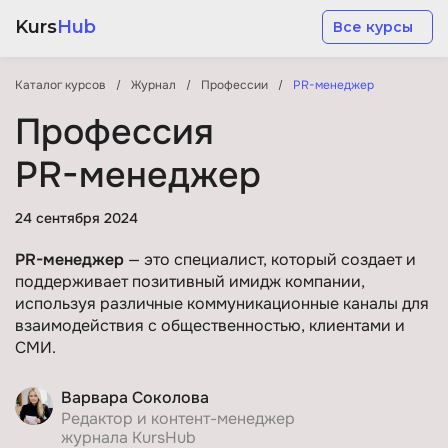
Kurs
Hub
Все курсы
Каталог курсов
Журнал
Профессии
PR-менеджер
Профессия
PR-менеджер
Разработка
24 сентября 2024
PR-менеджер
— это специалист, который создает и
Маркетинг
поддерживает позитивный имидж компании,
используя различные коммуникационные каналы для
взаимодействия с общественностью, клиентами и
Дизайн
СМИ.
Аналитика
Варвара Соколова
Редактор и контент-менеджер
журнала KursHub
Менеджмент