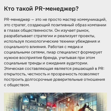
Кто такой PR-менеджер?
Кто такой PR-менеджер?
Чем занимается специалист по связям с
PR-менеджер — это не просто мастер коммуникаций,
общественностью?
это стратег, создающий позитивный образ компании
в глазах общественности. Он изучает рынок,
Какими знаниями и умениями должен
обладать коммуникационный менеджер?
разрабатывает стратегии и реализует проекты,
используя психологические техники убеждения и
Минимальные требования к кандидатам на
социального влияния. Работая с медиа и
должность
социальными сетями, пиар специалист формирует
Карьерный рост специалиста по имиджевым
нужное восприятие бренда, учитывая при этом
коммуникациям
социальные тренды и ожидания аудитории.
Этическая составляющая является решающей в PR:
Какие зарплаты у PR-менеджеров
открытость, честность и прозрачность позволяют
Плюсы и минусы профессии
построить долгосрочные доверительные отношения
с обществом.
Как стать PR-manager?
Рекомендуем посмотреть курсы по PR
менеджменту
Несколько советов для соискателей на