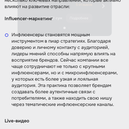
несколько ключевых направлений, которые активно
5 отзывов
Skillbox
5 отзывов
Skillbox
влияют на развитие отрасли:
Influencer-маркетинг
Подробнее
от 859 502 сум
Подробнее
от 821 980 сум
Инфлюенсеры становятся мощным
инструментом в пиар стратегиях. Благодаря
доверию и личному контакту с аудиторией,
лидеры мнений способны напрямую влиять на
восприятие брендов. Сейчас компании все
чаще сотрудничают не только с крупными
инфлюенсерами, но и с микроинфлюенсерами,
у которых есть более узкая и лояльная
аудитория. Эта практика позволяет брендам
создавать более аутентичные связи с
потребителями, а также находить свою нишу
через тематические инфлюенсерские каналы.
Live-видео