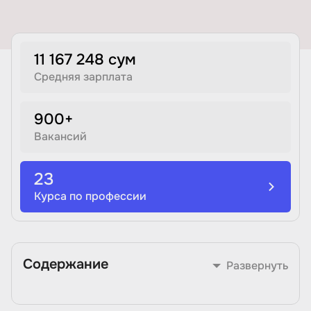
Иностранные языки
11 167 248 сум
Soft Skills
Средняя зарплата
ДПО
900+
Вакансий
Детям
23
Акции и промокоды
Курса по профессии
Содержание
Развернуть