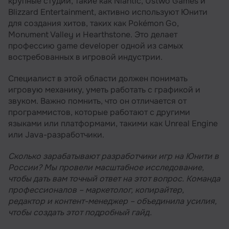
крупные студии, такие как Niantic, Ustwo Games и
Несколько советов для соискателей на
Blizzard Entertainment, активно используют Юнити
должность
для создания хитов, таких как Pokémon Go,
Monument Valley и Hearthstone. Это делает
Список рекомендуемых книг для
начинающих разработчиков игр на Unity
профессию game developer одной из самых
востребованных в игровой индустрии.
Резюме
Специалист в этой области должен понимать
игровую механику, уметь работать с графикой и
звуком. Важно помнить, что он отличается от
программистов, которые работают с другими
языками или платформами, такими как Unreal Engine
или Java-разработчики.
Сколько зарабатывают разработчики игр на Юнити в
России? Мы провели масштабное исследование,
чтобы дать вам точный ответ на этот вопрос. Команда
профессионалов – маркетолог, копирайтер,
редактор и контент-менеджер – объединила усилия,
чтобы создать этот подробный гайд.