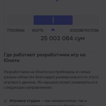
7750956k
16377k
41255k
5750709k
25 003 084 сум
Где работают разработчики игр на
Юнити
Разработчики на Юнити востребованы в самых
разных областях благодаря универсальности этого
игрового движка. Их карьера может развиваться в
следующих направлениях:
Игровые студии
— как независимые, так и
крупные компании, такие как Niantic или