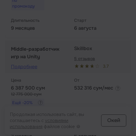
по
промокоду
Длительность
Старт
9 месяцев
6 августа
Skillbox
Middle-разработчик
игр на Unity
5 отзывов
3.7
Подробнее
Цена
От
6 387 500 сум
532 316 сум/мес
12 775 000 сум
Ещё
-20%
по
промокоду
Продолжая использовать сайт, вы
Окей
соглашаетесь с
условиями
использования
файлов cookie 🍪
Длительность
Старт