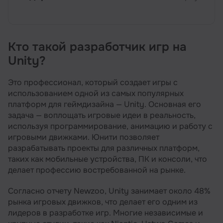
Кто такой разработчик игр на
Кто такой разработчик игр на Unity?
Unity?
Чем занимается разработчик игр на Unity?
Это профессионал, который создает игры с
Какими знаниями и умениями должен
обладать юнити-разработчик?
использованием одной из самых популярных
платформ для геймдизайна — Unity. Основная его
Минимальные требования к кандидатам на
задача — воплощать игровые идеи в реальность,
должность
используя программирование, анимацию и работу с
Карьерный рост юнити-программиста
игровыми движками. Юнити позволяет
разрабатывать проекты для различных платформ,
Какие зарплаты у unity программиста?
таких как мобильные устройства, ПК и консоли, что
делает профессию востребованной на рынке.
Плюсы и минусы профессии
Как стать юнити-программистом?
Согласно отчету Newzoo, Unity занимает около 48%
рынка игровых движков, что делает его одним из
Рекомендуем посмотреть курсы по созданию
лидеров в разработке игр. Многие независимые и
игр на Unity