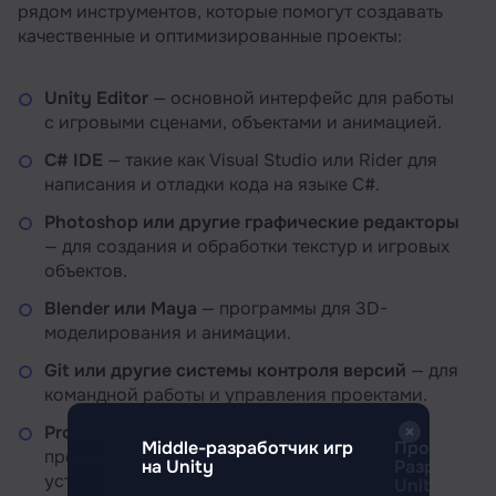
рядом инструментов, которые помогут создавать
качественные и оптимизированные проекты:
Unity Editor
— основной интерфейс для работы
с игровыми сценами, объектами и анимацией.
C# IDE
— такие как Visual Studio или Rider для
написания и отладки кода на языке C#.
Photoshop или другие графические редакторы
— для создания и обработки текстур и игровых
объектов.
Blender или Maya
— программы для 3D-
моделирования и анимации.
Git или другие системы контроля версий
— для
командной работы и управления проектами.
Profiler в Unity
— для оптимизации
Middle-разработчик игр
Профессия
производительности игры на разных
 игр на
на Unity
Разработчи
устройствах.
Unity с нул