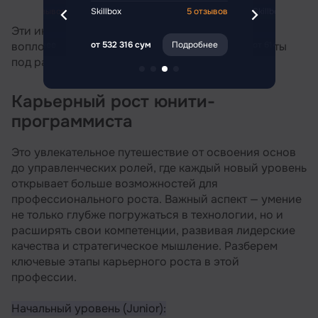
5 отзывов
Skillbox
5 отзывов
Skillbox
Эти инструменты помогают ему эффективно
Подробнее
от 532 316 сум
Подробнее
от 614 660 сум
воплощать игровые идеи и адаптировать проекты
под различные платформы.
Карьерный рост юнити-
программиста
Это увлекательное путешествие от освоения основ
до управленческих ролей, где каждый новый уровень
открывает больше возможностей для
профессионального роста. Важный аспект — умение
не только глубже погружаться в технологии, но и
расширять свои компетенции, развивая лидерские
качества и стратегическое мышление. Разберем
ключевые этапы карьерного роста в этой
профессии.
Начальный уровень (Junior):