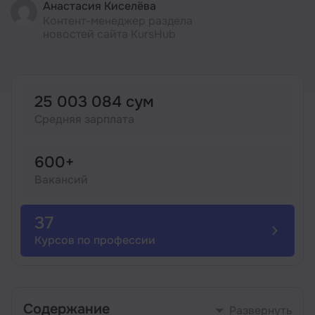
Анастасия Киселёва
Контент-менеджер раздела
Иностранные языки
новостей сайта KursHub
Soft Skills
25 003 084 сум
ДПО
Средняя зарплата
Детям
600+
Вакансий
Акции и промокоды
37
Курсов по профессии
Содержание
Развернуть