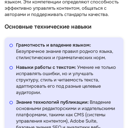
языком. Эти компетенции определяют способность
5 отзывов
GeekBrains
3 отзыва
эффективно управлять контентом, общаться с
авторами и поддерживать стандарты качества.
Подробнее
от 449 680 сум
Подробнее
Основные технические навыки
Грамотность и владение языком:
Безупречное знание правил родного языка,
стилистических и грамматических норм.
Навыки работы с текстом:
Умение не только
исправлять ошибки, но и улучшать
структуру, стиль и читаемость текста,
адаптировать его под разные целевые
аудитории.
Знание технологий публикации:
Владение
основными редакторскими и издательскими
платформами, такими как CMS (системы
управления контентом), Adobe Suite,
базовые знания SEO и аналитики веб-