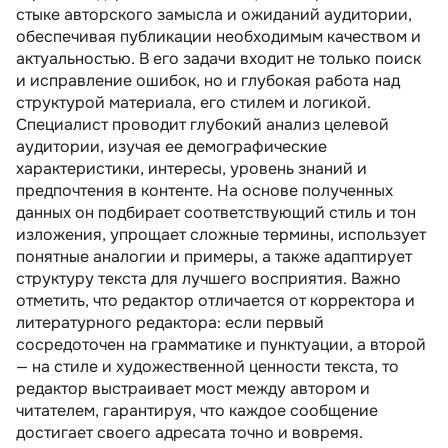
стыке авторского замысла и ожиданий аудитории,
обладать редактор
обеспечивая публикации необходимым качеством и
Минимальные требования к кандидатам на
актуальностью. В его задачи входит не только поиск
должность
и исправление ошибок, но и глубокая работа над
структурой материала, его стилем и логикой.
Карьерный рост специалиста
Специалист проводит глубокий анализ целевой
Какие зарплаты у редактора
аудитории, изучая ее демографические
характеристики, интересы, уровень знаний и
Плюсы и минусы профессии
предпочтения в контенте. На основе полученных
Как стать специалистом по редактуре
данных он подбирает соответствующий стиль и тон
изложения, упрощает сложные термины, использует
Рекомендуем посмотреть курсы по
понятные аналогии и примеры, а также адаптирует
редактуре текстов
структуру текста для лучшего восприятия. Важно
Несколько советов для соискателей на
отметить, что редактор отличается от корректора и
должность
литературного редактора: если первый
сосредоточен на грамматике и пунктуации, а второй
Список рекомендуемых книг для
— на стиле и художественной ценности текста, то
начинающих
редактор выстраивает мост между автором и
Резюме
читателем, гарантируя, что каждое сообщение
достигает своего адресата точно и вовремя.