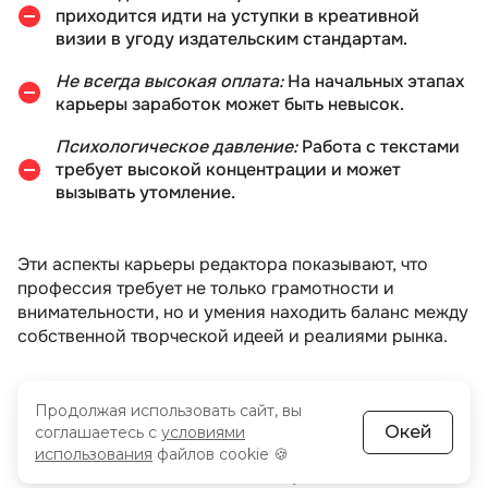
приходится идти на уступки в креативной
визии в угоду издательским стандартам.
Не всегда высокая оплата:
На начальных этапах
карьеры заработок может быть невысок.
Психологическое давление:
Работа с текстами
требует высокой концентрации и может
вызывать утомление.
Эти аспекты карьеры редактора показывают, что
профессия требует не только грамотности и
внимательности, но и умения находить баланс между
собственной творческой идеей и реалиями рынка.
Как стать специалистом по
Продолжая использовать сайт, вы
редактуре
Окей
соглашаетесь с
условиями
использования
файлов cookie 🍪
Стать редактором — это начать путь в мире изданий,