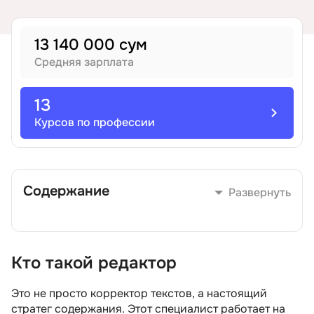
Иностранные языки
13 140 000 сум
Средняя зарплата
Soft Skills
13
ДПО
Курсов по профессии
Детям
Содержание
Акции и промокоды
Развернуть
Кто такой редактор
Кто такой редактор
Чем занимается специалист
Это не просто корректор текстов, а настоящий
стратег содержания. Этот специалист работает на
Какими знаниями и умениями должен