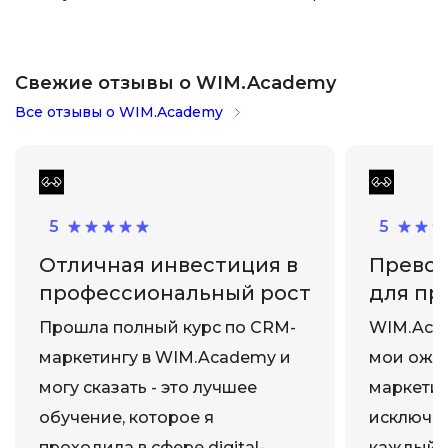
Свежие отзывы о WIM.Academy
Все отзывы о WIM.Academy
5
5
Отличная инвестиция в
Превос
профессиональный рост
для пр
Прошла полный курс по CRM-
WIM.Aca
маркетингу в WIM.Academy и
мои ожид
могу сказать - это лучшее
маркетин
обучение, которое я
исключит
проходила в сфере digital-
каждый 