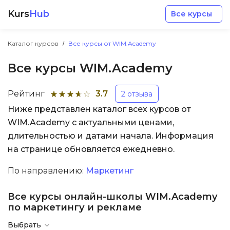
Kurs
Hub
Все курсы
Каталог курсов
Все курсы от WIM.Academy
Все курсы WIM.Academy
Рейтинг
3.7
2 отзыва
Ниже представлен каталог всех курсов от
Разработка
WIM.Academy с актуальными ценами,
длительностью и датами начала. Информация
Маркетинг
на странице обновляется ежедневно.
Дизайн
По направлению:
Маркетинг
Все курсы онлайн-школы WIM.Academy
Аналитика
по маркетингу и рекламе
Менеджмент
Выбрать