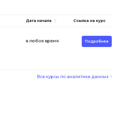
ООП
Операционные системы
ние
Дата начала
Ссылка на курс
П
Парсинг
в любое время
Подробнее
Пентест
Программная инженерия
Промпт инжиниринг
Р
Все курсы по аналитике данных
Работа с GIT
Разработка игр
Разработка игр на Unity
Разработка игр на Unreal
Engine