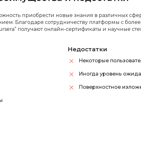
Selenium
Drupal
ожность приобрести новые знания в различных сфер
Solidity
нием. Благодаря сотрудничеству платформы с бол
E
ursera” получают онлайн-сертификаты и научные с
T
Elasticsearch
Terraform
Недостатки
F
Three.js
FastAPI
Некоторые пользовате
Tilda
Flask
Иногда уровень ожида
TypeScript
Frontend-разработка
Поверхностное излож
U
FullStack-разработка
UML
ы
G
V
GitLab
VMware
Godot
VR/AR-разраб
Groovy