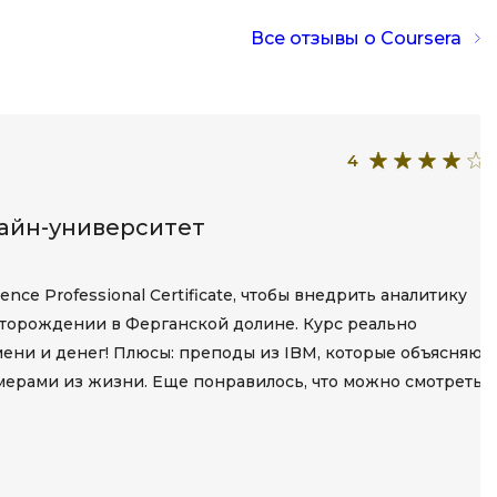
Code
Создание сайтов
Все отзывы о Coursera
Создание чат-ботов
Т
Тестирование игр
4
У
лайн-университет
Управление дронами
Управление разработкой и IT
nce Professional Certificate, чтобы внедрить аналитику
Ф
торождении в Ферганской долине. Курс реально
ени и денег! Плюсы: преподы из IBM, которые объясняют
Фреймворк Angular
имерами из жизни. Еще понравилось, что можно смотреть
Фреймворк Django
Фреймворк Flutter
Фреймворк Laravel