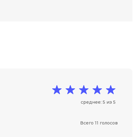
Фреймворк Node.js
а
Фреймворк ReactJS
Фреймворк Spring
Фреймворк Symfony
Фреймворк Vue.js
я тестирования
Х
ование
Хранилища данных
Я
ование Windows
Язык SQL
структуры
среднее: 5 из 5
О
Всего 11 голосов