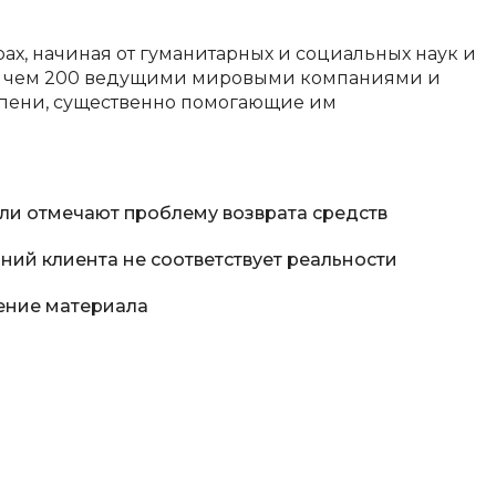
Разработка мобильных
ах, начиная от гуманитарных и социальных наук и
приложений
ее чем 200 ведущими мировыми компаниями и
Разработка на Kotlin
тепени, существенно помогающие им
Разработка на языке C#
Разработка на языке C и C++
Разработка на языке Swift
ли отмечают проблему возврата средств
Реверс инжиниринг
ний клиента не соответствует реальности
Робототехника для взрослых
ение материала
Ручное тестирование
С
Сетевое администрирование
Сетевой инженер
отка
Создание интернет магазина