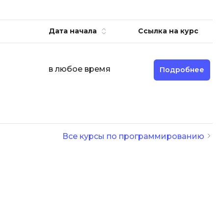
И
Дата начала
Ссылка на курс
Информационная
безопасность
К
в любое время
Подробнее
Кибербезопасность
Компьютерное зрение
ка
Компьютерные сети
Все курсы по программированию
М
Микросервисная архитектура
Н
Нагрузочное тестирование
О