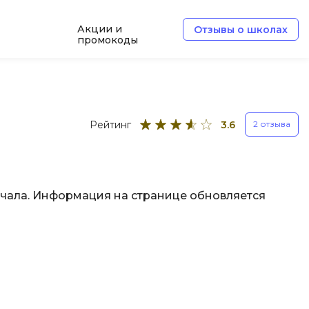
Акции и
Отзывы о школах
промокоды
Б
Базы данных
Рейтинг
3.6
2 отзыва
Белый хакер
Блокчейн
В
начала. Информация на странице обновляется
Вайб кодинг
ботка
Веб-разработка
Верстка на HTML и CSS
Д
Дизайнер верстальщик