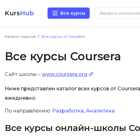
Kurs
Hub
Все курсы
Разработка
Каталог курсов
Все курсы от Coursera
Все курсы Coursera
Маркетинг
Дизайн
Сайт школы –
www.coursera.org
Аналитика
Ниже представлен каталог всех курсов от Course
ежедневно.
Менеджмент
По направлению:
Разработка
,
Аналитика
Иностранные языки
Все курсы онлайн-школы Co
Soft Skills