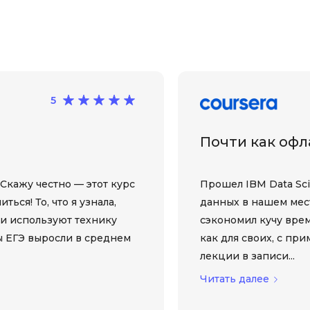
Visual Studio 
H
W
Hadoop
Webflow
I
Webpack
5
IoT
Wordpress
J
Почти как оф
X
Java-разработка
XML
JavaScript-разработка
 Скажу честно — этот курс
Прошел IBM Data Scie
Y
Java Spring Boot
ься! То, что я узнала,
данных в нашем мес
Yandex Cloud
ки используют технику
сэкономил кучу врем
Jenkins
ы ЕГЭ выросли в среднем
как для своих, с пр
Z
Jira
лекции в записи...
Zabbix
Joomla
Читать далее
i
K