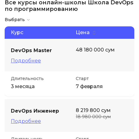
Все курсы онлайн-школы Школа DevOps
по программированию
Иностранные языки
Выбрать
Soft Skills
Курс
Цена
ДПО
48 180 000 сум
DevOps Master
Подробнее
Детям
Длительность
Старт
Акции и промокоды
3 месяца
7 февраля
8 219 800 сум
DevOps Инженер
18 980 000 сум
Подробнее