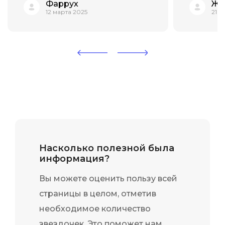
Фаррух
Жа
охватывает весь современный
требован
12 марта 2025
21 я
стек технологий:
Linux и s
containerization, orchestration,
продвину
automation, monitoring, security.
Kubernet
Программа построена очень
технолог
гра...
Насколько полезной была
информация?
Вы можете оценить пользу всей
страницы в целом, отметив
необходимое количество
звездочек. Это поможет нам