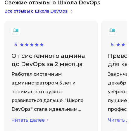
Свежие отзывы о Школа DevOps
Все отзывы о Школа DevOps
5
5
От системного админа
Превос
до DevOps за 2 месяца
для ка
Работал системным
Закончил
администратором 5 лет и
декабре 
понимал, что нужно
уверенно
развиваться дальше. "Школа
лучшие и
DevOps" стала идеальным
професси
решением для перехода в
Програм
Читать далее
Читать д
новую профессию. Курс
соответс