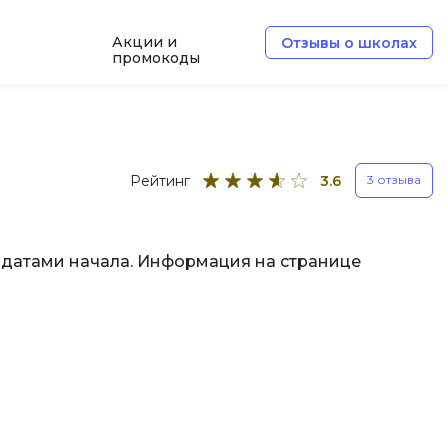
Акции и
Отзывы о школах
промокоды
Б
Базы данных
Рейтинг
3.6
3 отзыва
Белый хакер
Блокчейн
и датами начала. Информация на странице
В
Вайб кодинг
ботка
Веб-разработка
Верстка на HTML и CSS
Д
Дизайнер верстальщик