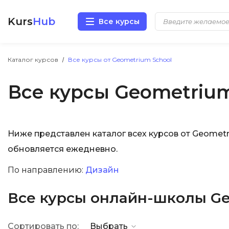
Kurs
Hub
Все курсы
Разработка
Каталог курсов
Все курсы от Geometrium School
Все курсы Geometrium
Маркетинг
Дизайн
Ниже представлен каталог всех курсов от Geomet
Аналитика
обновляется ежедневно.
Менеджмент
По направлению:
Дизайн
Иностранные языки
Все курсы онлайн-школы Ge
Soft Skills
Сортировать по:
Выбрать