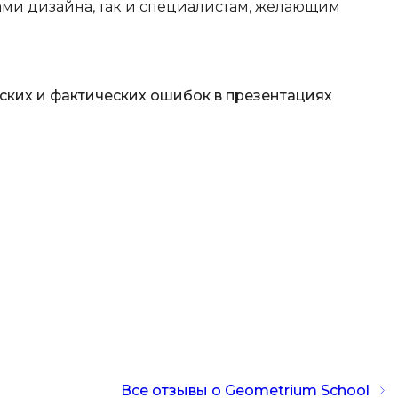
ами дизайна, так и специалистам, желающим
ООП
Операционные системы
ние
П
ких и фактических ошибок в презентациях
Парсинг
Пентест
Программная инженерия
Промпт инжиниринг
Р
Работа с GIT
Разработка игр
Разработка игр на Unity
Разработка игр на Unreal
Все отзывы о Geometrium School
Engine