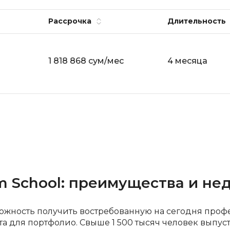
API
Objective-C
Рассрочка
Длительность
ASP.NET
OpenCart
Active Directory
OpenStack
Android-разработка
1 818 868 сум/мес
4 месяца
Oracle SQL
Android Studio
P
Ansible
PHP-разработ
Apache Airflow
Pascal
Apache Kafka
Perl
Arduino
PostgreSQL
Asterisk
Postman
m School: преимущества и не
B
Powershell
Backend разработка
ожность получить востребованную на сегодня проф
Prometheus
та для портфолио. Свыше 1 500 тысяч человек выпу
Bash
PyQt