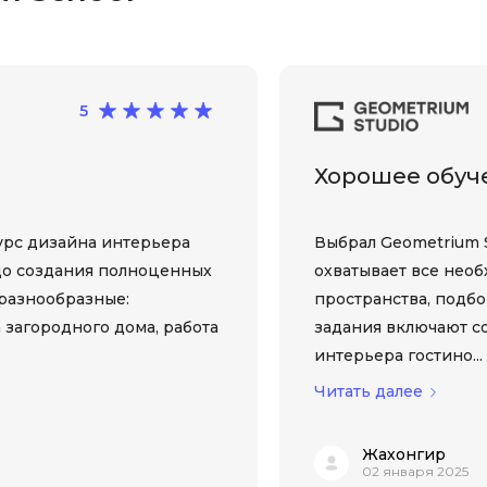
Selenium
Drupal
Solidity
E
T
5
Elasticsearch
Terraform
F
Хорошее обуч
Three.js
FastAPI
Tilda
урс дизайна интерьера
Выбрал Geometrium S
Flask
TypeScript
до создания полноценных
охватывает все нео
Frontend-разработка
разнообразные:
пространства, подбо
U
FullStack-разработка
 загородного дома, работа
задания включают с
UML
интерьера гостино...
G
V
Читать далее
GitLab
VMware
Godot
Жахонгир
VR/AR-разраб
02 января 2025
Groovy