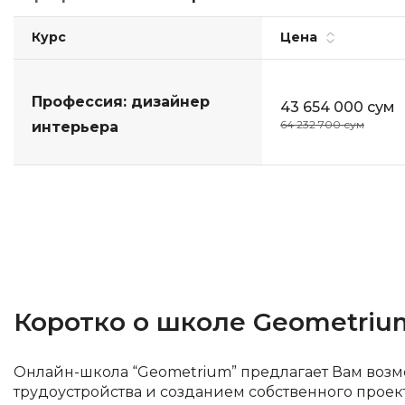
ДПО
Курс
Цена
Детям
Профессия: дизайнер
43 654 000 сум
64 232 700 сум
интерьера
Коротко о школе Geometriu
Онлайн-школа “Geometrium” предлагает Вам возм
трудоустройства и созданием собственного проек