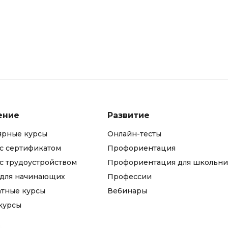
iOS разработк
Kubernetes
j
L
jQuery
LibGDX
Linux
А
Автоматизаци
M
Администрир
MATLAB
ение
Развитие
PostgreSQL
MODX
ярные курсы
Онлайн-тесты
Администрир
MS Access
с сертификатом
Профориентация
Алгоритмы и 
MS SQL
с трудоустройством
Профориентация для школьни
данных
 для начинающих
Профессии
Microsoft Azure
Архитектор П
атные курсы
Вебинары
курсы