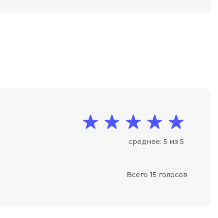
Code
Создание сайтов
Создание чат-ботов
Т
Тестирование игр
У
Управление дронами
Управление разработкой и IT
Ф
среднее: 5 из 5
Фреймворк Angular
Фреймворк Django
Всего 15 голосов
Фреймворк Flutter
Фреймворк Laravel