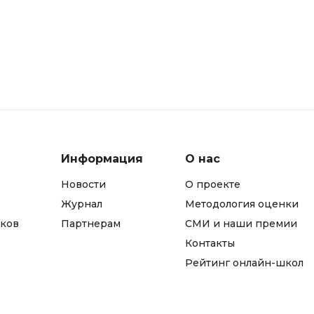
Фреймворк Node.js
а
Фреймворк ReactJS
Фреймворк Spring
Фреймворк Symfony
Фреймворк Vue.js
я тестирования
Х
ование
Хранилища данных
Информация
О нас
Новости
О проекте
Я
ование Windows
Журнал
Методология оценки
Язык SQL
структуры
ков
Партнерам
СМИ и наши премии
Контакты
О
Рейтинг онлайн-школ