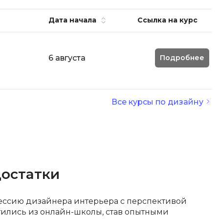
И
Дата начала
Ссылка на курс
Информационная
безопасность
6 августа
Подробнее
К
Кибербезопасность
Компьютерное зрение
Все курсы по дизайну
ка
Компьютерные сети
М
Микросервисная архитектура
достатки
Н
Нагрузочное тестирование
ессию дизайнера интерьера с перспективой
стились из онлайн-школы, став опытными
О