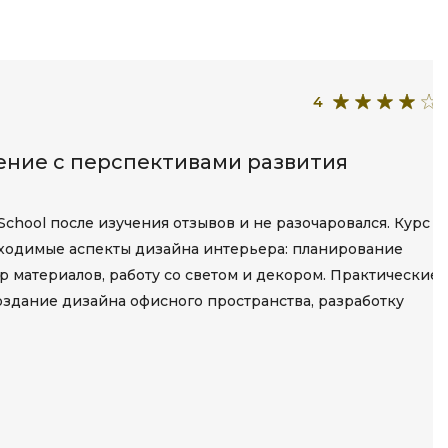
Разработка мобильных
приложений
Разработка на Kotlin
4
Разработка на языке C#
Разработка на языке C и C++
ение с перспективами развития
Разработка на языке Swift
Реверс инжиниринг
chool после изучения отзывов и не разочаровался. Курс
бходимые аспекты дизайна интерьера: планирование
Робототехника для взрослых
р материалов, работу со светом и декором. Практические
Ручное тестирование
оздание дизайна офисного пространства, разработку
С
Сетевое администрирование
Сетевой инженер
отка
Создание интернет магазина