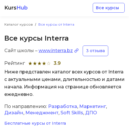
Kurs
Hub
Все курсы
Каталог курсов
Все курсы от Interra
Все курсы Interra
Сайт школы –
www.interra.bz
3 отзыва
Разработка
Рейтинг
3.9
Ниже представлен каталог всех курсов от Interra
Маркетинг
с актуальными ценами, длительностью и датами
начала. Информация на странице обновляется
Дизайн
ежедневно.
По направлению:
Разработка
,
Маркетинг
,
Аналитика
Дизайн
,
Менеджмент
,
Soft Skills
,
ДПО
Бесплатные курсы от Interra
Менеджмент