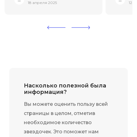
структурирована - от основ
контента
18 апреля 2025
12 м
композиции до создания
эффектив
интерактивных прототипов в
запомнил
Figma. Самым сложным
контент-
оказалось финальное задание
компании 
...
Насколько полезной была
информация?
Вы можете оценить пользу всей
страницы в целом, отметив
необходимое количество
звездочек. Это поможет нам