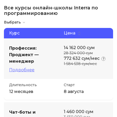
Все курсы онлайн-школы Interra по
Иностранные языки
программированию
Выбрать
Soft Skills
Курс
Цена
ДПО
14 162 000 сум
Профессия:
28 324 000 сум
Проджект —
Детям
772 632 сум/мес
менеджер
1 584 538 сум/мес
Подробнее
Акции и промокоды
Длительность
Старт
12 месяцев
8 августа
1 460 000 сум
Чат-боты и