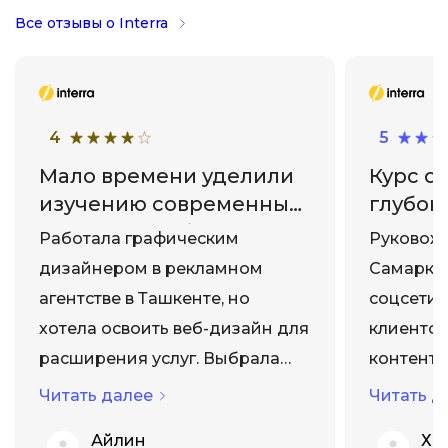
Все отзывы о Interra
4
5
Мало времени уделили
Курс о
изучению современных
глубок
трендов в веб-дизайне и
Работала графическим
Руковожу
работе с анимацией.
дизайнером в рекламном
Самаркан
агентстве в Ташкенте, но
соцсети 
хотела освоить веб-дизайн для
клиентов
расширения услуг. Выбрала
контент-
курс "Веб-дизайнер" в Interra.
Interra. 
Читать далее
Читать д
Программа хорошо
глубоким
Айлин
Ха