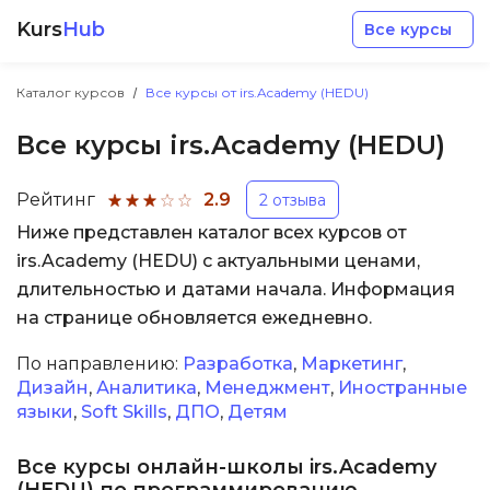
Kurs
Hub
Все курсы
Каталог курсов
Все курсы от irs.Academy (HEDU)
Все курсы irs.Academy (HEDU)
Рейтинг
2.9
2 отзыва
Ниже представлен каталог всех курсов от
Разработка
irs.Academy (HEDU) с актуальными ценами,
длительностью и датами начала. Информация
Маркетинг
на странице обновляется ежедневно.
Дизайн
По направлению:
Разработка
,
Маркетинг
,
Дизайн
,
Аналитика
,
Менеджмент
,
Иностранные
языки
,
Soft Skills
,
ДПО
,
Детям
Аналитика
Все курсы онлайн-школы irs.Academy
Менеджмент