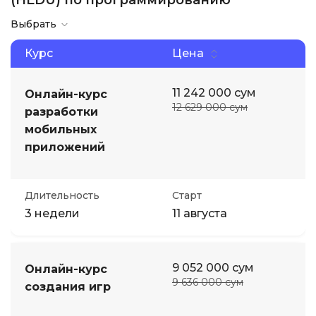
(HEDU) по программированию
Выбрать
Иностранные языки
Курс
Цена
Soft Skills
11 242 000 сум
Онлайн-курс
12 629 000 сум
ДПО
разработки
мобильных
приложений
Детям
Акции и промокоды
Длительность
Старт
3 недели
11 августа
9 052 000 сум
Онлайн-курс
9 636 000 сум
создания игр