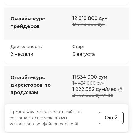
12 818 800 сум
Онлайн-курс
13 870 000 сум
трейдеров
Длительность
Старт
2 недели
9 августа
11 534 000 сум
Онлайн-курс
14 454 000 сум
директоров по
1 922 382 сум/мес
продажам
2 409 000 сум/мес
Продолжая использовать сайт, вы
Длительность
Старт
Окей
соглашаетесь с
условиями
1 неделя
11 августа
использования
файлов cookie 🍪