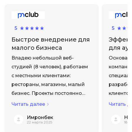
5
5
Быстрое внедрение для
Эффект
малого бизнеса
для ау
Владею небольшой веб-
Основала
студией (8 человек), работаем
компани
с местными клиентами:
специал
рестораны, магазины, малый
разработ
бизнес. Проекты постоянно
клиентов
затягивались, клиенты были
точная о
Читать далее
Читать д
недовольны. Выбрал курс
Неправи
Имронбек
Ни
"micro.P3.express: простая
приводил
22 марта 2025
18 
система для коротких
потере к