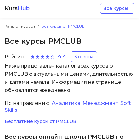
Kurs
Hub
Все курсы
Каталог курсов
Все курсы от PMCLUB
Все курсы PMCLUB
Рейтинг
4.4
3 отзыва
Ниже представлен каталог всех курсов от
Разработка
PMCLUB с актуальными ценами, длительностью
и датами начала. Информация на странице
Маркетинг
обновляется ежедневно.
Дизайн
По направлению:
Аналитика
,
Менеджмент
,
Soft
Skills
Аналитика
Бесплатные курсы от PMCLUB
Менеджмент
Все курсы онлайн-школы PMCLUB по