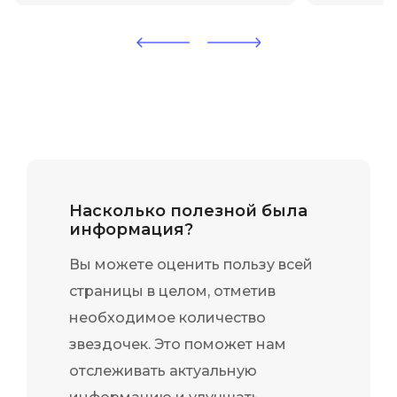
проектов" в PMCLUB. Это
"Как оце
оказался идеальный выбор
задачи?"
для малого бизнеса! Micro...
кардина
подход к 
Насколько полезной была
информация?
Вы можете оценить пользу всей
страницы в целом, отметив
необходимое количество
звездочек. Это поможет нам
отслеживать актуальную