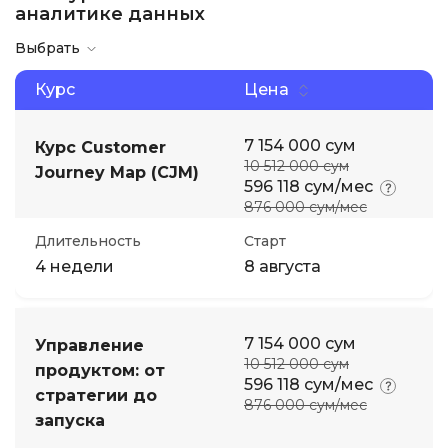
аналитике данных
Иностранные языки
Выбрать
Курс
Цена
Soft Skills
7 154 000 сум
Курс Customer
ДПО
10 512 000 сум
Journey Map (CJM)
596 118 сум/мес
876 000 сум/мес
Детям
Длительность
Старт
4 недели
8 августа
Акции и промокоды
7 154 000 сум
Управление
10 512 000 сум
продуктом: от
596 118 сум/мес
стратегии до
876 000 сум/мес
запуска