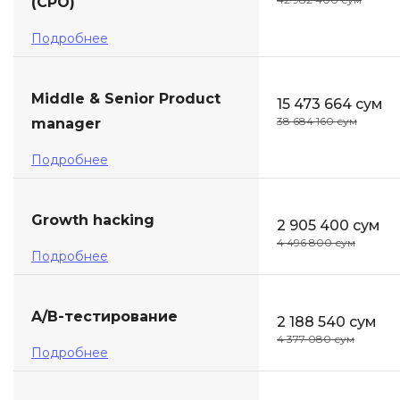
(CPO)
Подробнее
Middle & Senior Product
15 473 664 сум
38 684 160 сум
manager
Подробнее
Growth hacking
2 905 400 сум
4 496 800 сум
Подробнее
A/B-тестирование
2 188 540 сум
4 377 080 сум
Подробнее