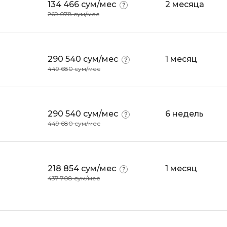
134 466 сум/мес
2 месяца
iOS разработк
Kubernetes
269 078 сум/мес
j
L
jQuery
LibGDX
290 540 сум/мес
1 месяц
Linux
449 680 сум/мес
А
Автоматизаци
M
Администрир
MATLAB
290 540 сум/мес
6 недель
PostgreSQL
449 680 сум/мес
MODX
Администрир
MS Access
Алгоритмы и 
MS SQL
данных
218 854 сум/мес
1 месяц
Microsoft Azure
437 708 сум/мес
Архитектор П