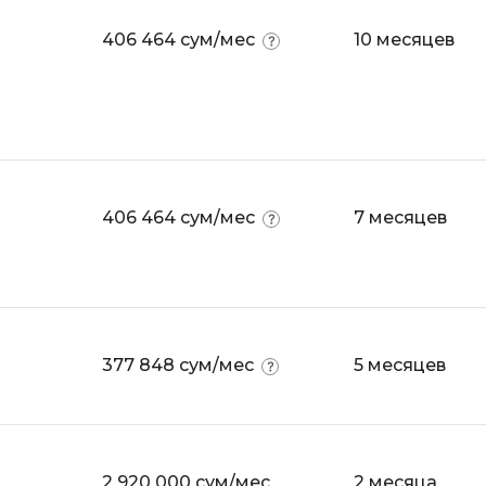
Selenium
Drupal
406 464 сум/мес
10 месяцев
Solidity
E
T
Elasticsearch
Terraform
F
Three.js
FastAPI
406 464 сум/мес
7 месяцев
Tilda
Flask
TypeScript
Frontend-разработка
U
FullStack-разработка
UML
G
377 848 сум/мес
5 месяцев
V
GitLab
VMware
Godot
VR/AR-разраб
Groovy
2 920 000 сум/мес
2 месяца