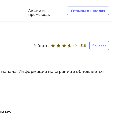
Акции и
Отзывы о школах
промокоды
Б
Базы данных
Рейтинг
3.6
4 отзыва
Белый хакер
Блокчейн
В
ми начала. Информация на странице обновляется
Вайб кодинг
ботка
Веб-разработка
Верстка на HTML и CSS
Д
нию
Дизайнер верстальщик