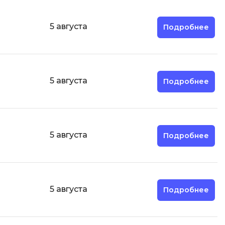
ООП
5 августа
Подробнее
Операционные системы
ние
П
Парсинг
5 августа
Подробнее
Пентест
Программная инженерия
Промпт инжиниринг
5 августа
Подробнее
Р
Работа с GIT
Разработка игр
5 августа
Подробнее
Разработка игр на Unity
Разработка игр на Unreal
Engine