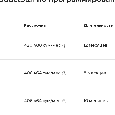
API
Objective-C
ASP.NET
OpenCart
Active Directory
OpenStack
Рассрочка
Длительность
Android-разработка
Oracle SQL
Android Studio
P
420 480 сум/мес
12 месяцев
Ansible
PHP-разработ
Apache Airflow
Pascal
Apache Kafka
Perl
406 464 сум/мес
8 месяцев
Arduino
PostgreSQL
Asterisk
Postman
B
Powershell
406 464 сум/мес
10 месяцев
Backend разработка
Prometheus
Bash
PyQt