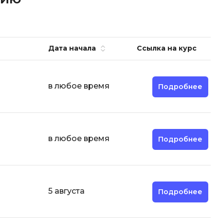
И
Информационная
безопасность
Дата начала
Ссылка на курс
К
Кибербезопасность
в любое время
Подробнее
Компьютерное зрение
ка
Компьютерные сети
М
в любое время
Подробнее
Микросервисная архитектура
Н
5 августа
Подробнее
Нагрузочное тестирование
О