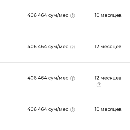
Bootstrap
Q
406 464 сум/мес
10 месяцев
Bubble
QA-тестирова
C
QGIS
CI/CD
Qt Creator
406 464 сум/мес
12 месяцев
CentOS
R
Cisco
RabbitMQ
ClickHouse
React Native
406 464 сум/мес
12 месяцев
D
Ruby
Dart
Rust
DataLens
S
406 464 сум/мес
10 месяцев
Delphi
SRE
DevOps
Scala
Docker