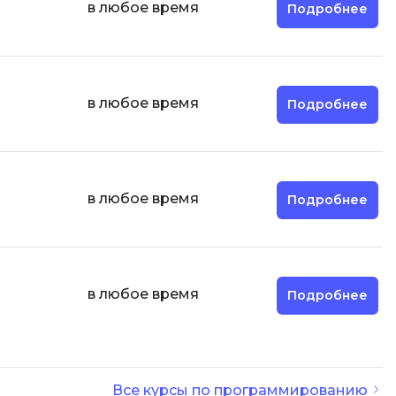
в любое время
Фреймворк Node.js
Подробнее
а
Фреймворк ReactJS
Фреймворк Spring
Фреймворк Symfony
в любое время
Подробнее
Фреймворк Vue.js
я тестирования
Х
ование
Хранилища данных
в любое время
Подробнее
Я
ование Windows
Язык SQL
структуры
в любое время
Подробнее
О
Все курсы по программированию