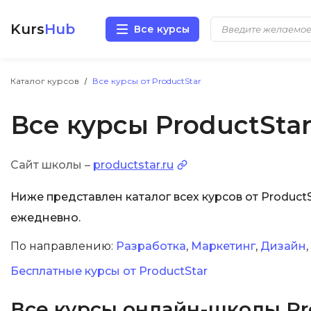
Kurs
Hub
Все курсы
Разработка
Каталог курсов
Все курсы от ProductStar
Все курсы ProductSta
Маркетинг
Дизайн
Сайт школы –
productstar.ru
Аналитика
Ниже представлен каталог всех курсов от Produc
ежедневно.
Менеджмент
По направлению:
Разработка
,
Маркетинг
,
Дизайн
,
Иностранные языки
Бесплатные курсы от ProductStar
Soft Skills
Все курсы онлайн-школы Pr