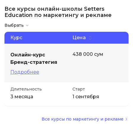
Все курсы онлайн-школы Setters
Иностранные языки
Education по маркетингу и рекламе
Выбрать
Soft Skills
Курс
Цена
ДПО
438 000 сум
Онлайн-курс
Бренд-стратегия
Детям
Подробнее
Акции и промокоды
Длительность
Старт
3 месяца
1 сентября
Все курсы по маркетингу и рекламе