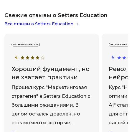
Свежие отзывы о Setters Education
Все отзывы о Setters Education
4
5
Хороший фундамент, но
Револю
не хватает практики
нейрос
технол
Прошел курс "Маркетинговая
Курс "Не
стратегия" в Setters Education с
оптимиз
большими ожиданиями. В
AI" стал
целом остался доволен, но
для опти
есть моменты, которые
нашей с
хотелось бы улучшить.
компани