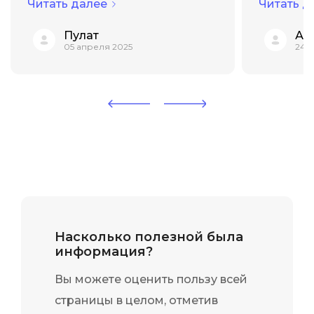
Читать далее
Читать д
Сильные стороны курса
интенсив
Пулат
Ан
безусловно есть: качественные
превосхо
05 апреля 2025
24 м
лекции с актуальной
мы изуча
информацией,
инструме
профессиональные
применял
преподаватели, которые
Самым з
действительно разбира...
оказалось
Насколько полезной была
информация?
Вы можете оценить пользу всей
страницы в целом, отметив