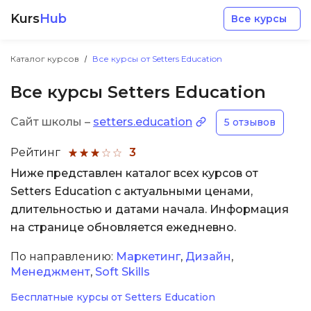
Kurs
Hub
Все курсы
Каталог курсов
Все курсы от Setters Education
Все курсы Setters Education
Сайт школы –
setters.education
5 отзывов
Разработка
Рейтинг
3
Ниже представлен каталог всех курсов от
Маркетинг
Setters Education с актуальными ценами,
длительностью и датами начала. Информация
Дизайн
на странице обновляется ежедневно.
По направлению:
Маркетинг
,
Дизайн
,
Аналитика
Менеджмент
,
Soft Skills
Бесплатные курсы от Setters Education
Менеджмент