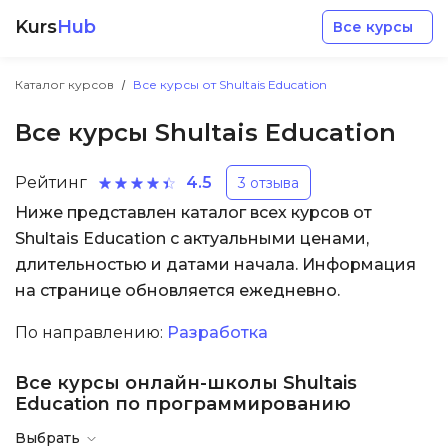
Kurs
Hub
Все курсы
Каталог курсов
Все курсы от Shultais Education
Все курсы Shultais Education
Рейтинг
4.5
3 отзыва
Ниже представлен каталог всех курсов от
Разработка
Shultais Education с актуальными ценами,
длительностью и датами начала. Информация
Маркетинг
на странице обновляется ежедневно.
Дизайн
По направлению:
Разработка
Все курсы онлайн-школы Shultais
Аналитика
Education по программированию
Менеджмент
Выбрать