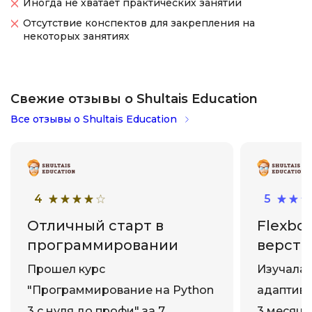
Иногда не хватает практических занятий
Отсутствие конспектов для закрепления на
некоторых занятиях
Свежие отзывы о Shultais Education
Все отзывы о Shultais Education
4
5
Отличный старт в
Flexbo
программировании
верстк
Прошел курс
Изучала 
"Программирование на Python
адаптивн
3 с нуля до профи" за 7
3 месяце