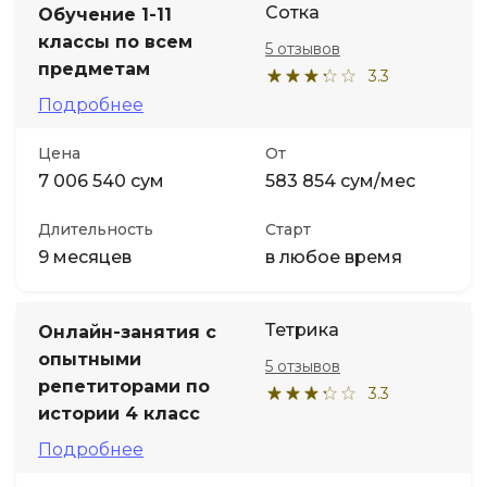
Сотка
Обучение 1-11
классы по всем
5 отзывов
Иностранные языки
предметам
3.3
Подробнее
Soft Skills
Цена
От
ДПО
7 006 540 сум
583 854 сум/мес
Длительность
Старт
Детям
9 месяцев
в любое время
Акции и промокоды
Тетрика
Онлайн-занятия с
опытными
5 отзывов
репетиторами по
3.3
истории 4 класс
Подробнее