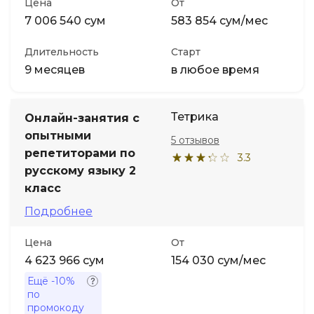
Цена
От
7 006 540 сум
583 854 сум/мес
Длительность
Старт
9 месяцев
в любое время
Тетрика
Онлайн-занятия с
опытными
5 отзывов
репетиторами по
3.3
русскому языку 2
класс
Подробнее
Цена
От
4 623 966 сум
154 030 сум/мес
Ещё
-10%
по
промокоду