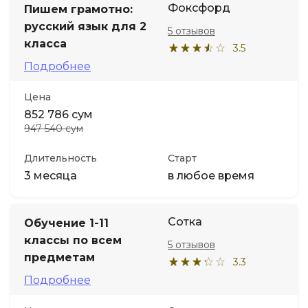
Фоксфорд
Пишем грамотно:
русский язык для 2
5 отзывов
Иностранные языки
класса
3.5
Подробнее
Soft Skills
Цена
ДПО
852 786 сум
947 540 сум
Детям
Длительность
Старт
3 месяца
в любое время
Акции и промокоды
Сотка
Обучение 1-11
классы по всем
5 отзывов
предметам
3.3
Подробнее